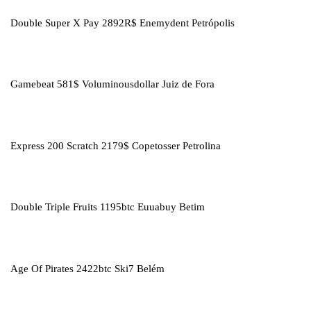
Double Super X Pay 2892R$ Enemydent Petrópolis
Gamebeat 581$ Voluminousdollar Juiz de Fora
Express 200 Scratch 2179$ Copetosser Petrolina
Double Triple Fruits 1195btc Euuabuy Betim
Age Of Pirates 2422btc Ski7 Belém