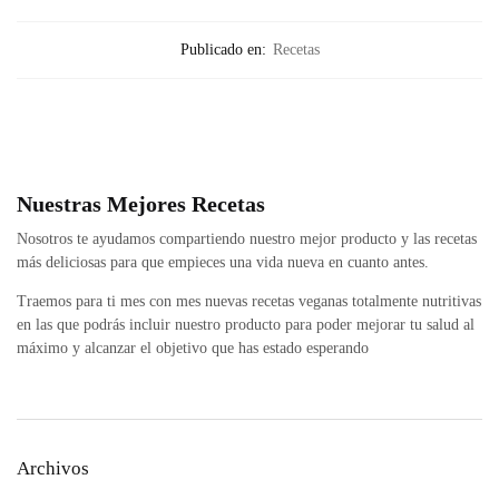
Publicado en:
Recetas
Nuestras Mejores Recetas
Nosotros te ayudamos compartiendo nuestro mejor producto y las recetas
más deliciosas para que empieces una vida nueva en cuanto antes.
Traemos para ti mes con mes nuevas recetas veganas totalmente nutritivas
en las que podrás incluir nuestro producto para poder mejorar tu salud al
máximo y alcanzar el objetivo que has estado esperando
Archivos