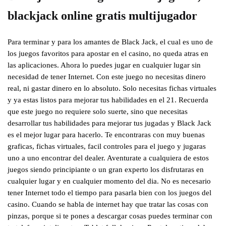
blackjack online gratis multijugador
Para terminar y para los amantes de Black Jack, el cual es uno de
los juegos favoritos para apostar en el casino, no queda atras en
las aplicaciones. Ahora lo puedes jugar en cualquier lugar sin
necesidad de tener Internet. Con este juego no necesitas dinero
real, ni gastar dinero en lo absoluto. Solo necesitas fichas virtuales
y ya estas listos para mejorar tus habilidades en el 21. Recuerda
que este juego no requiere solo suerte, sino que necesitas
desarrollar tus habilidades para mejorar tus jugadas y Black Jack
es el mejor lugar para hacerlo. Te encontraras con muy buenas
graficas, fichas virtuales, facil controles para el juego y jugaras
uno a uno encontrar del dealer. Aventurate a cualquiera de estos
juegos siendo principiante o un gran experto los disfrutaras en
cualquier lugar y en cualquier momento del dia. No es necesario
tener Internet todo el tiempo para pasarla bien con los juegos del
casino. Cuando se habla de internet hay que tratar las cosas con
pinzas, porque si te pones a descargar cosas puedes terminar con