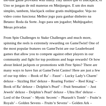
Uno se juegan de mil maneras en Minijuegos. E um dos mais
simples, tambem, blackjack online gratis multijugador. Veja no
video como funciona: Melhor jogo para ganhar dinheiro na
Betano: Roda da Sorte. Jogo para um jogador; Multijogador;
Mesas privadas
From Spin Challenges to Stake Challenges and much more,
spinning the reels is extremely rewarding on GameTwist! One of
the most popular features on GameTwist are our Leaderboard
games that allow you to compete against other players in our
community and fight for top positions and huge rewards! Or how
about linked jackpots or promotions with Free Spins? There are
many ways to have fun at GameTwist Casino! Here are just a few
of our top titles: – Book of Ra’ – Faust’ – Lucky Lady’s Charm’
deluxe – Sizzling Hot’ deluxe – Roaring Forties’ – Reel King’ –
Book of Ra’ deluxe – Dolphin’s Pearl’ – Fruit Sensation’ – Just
Jewels’ deluxe – Dolphin’s Pearl’ deluxe – Ultra Hot’ deluxe –
Lord of the Ocean’ – Mystic Secrets’ – Pharaoh’s Tomb’ – Fruits’n
Royals’ – Golden Sevens – Fruits’n Sevens’ – Golden Ark –