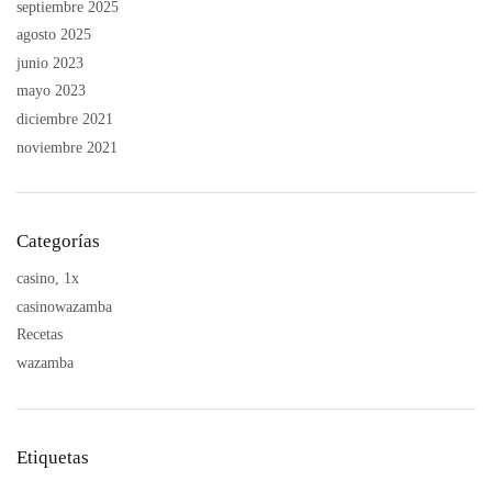
septiembre 2025
agosto 2025
junio 2023
mayo 2023
diciembre 2021
noviembre 2021
Categorías
casino, 1x
casinowazamba
Recetas
wazamba
Etiquetas