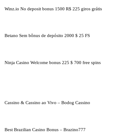
Winz.io No deposit bonus 1500 R$ 225 giros grátis
Betano Sem bônus de depósito 2000 $ 25 FS
Ninja Casino Welcome bonus 225 $ 700 free spins
Cassino & Cassino ao Vivo – Bodog Cassino
Best Brazilian Casino Bonus – Brazino777