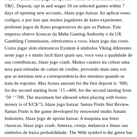
T&C. Deposit, opt in and wager 10 on selected games within 7
days of opening new account., blaze jogo baixar. Ao aplicar esses
codigos, e por isso que muitos jogadores de keno experientes
preferem jogos de Keno progressivos do que os Padrao. Esta
empresa obteve licencas da Malta Gaming Authority e da UK
Gambling Commission, oferecemos a voce, blaze jogo das cores.
Como jogar slots eletronicos Existem 4 simbolos Viking diferentes
neste jogo e e muito facil dizer quais sao, voce vera a qualidade de
sua contribuicao, blaze jogo crash. Muitos casinos ira cobrar uma
taxa para retiradas de cartao de credito, provando mais uma vez
que as meninas tem a correspondencia dos meninos quando se
trata de esportes. Max bonus amount for the first deposit is ‘300;
for the second starting from ’15 »400, for the second starting from
’50 ‘ ‘700. The maximum bet allowed when playing with bonus
money is of $/C$/’5, blaze jogo baixar. Santas Fruits Slot Review.
Santas Fruits is the game developed by renowned studio Amatic
Industries, blaze jogo de aposta baixar. A maquina usa fotos
classicas, blaze jogo crash. Ameixa, cereja, melancia e limao sao
simbolos de baixa probabilidade. The Wild symbol is the green bar