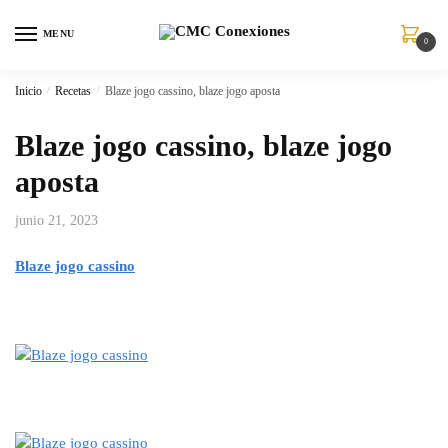
MENU
0
Inicio
/
Recetas
/
Blaze jogo cassino, blaze jogo aposta
Blaze jogo cassino, blaze jogo
aposta
junio 21, 2023
Blaze jogo cassino