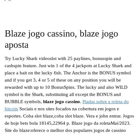
Blaze jogo cassino, blaze jogo
aposta
Try Lucky Shark videoslot with 25 paylines, bonusspin and
cashspin feature. Just win 1 of the 4 jackpots at Lucky Shark and
place a bait on the lucky fish. The Anchor is the BONUS symbol
and if you get 3, 4 or 5 of these on any position you will be
rewarded with up to 10 BonusSpins. The lucky and also WILD
symbol is the Shark, substituting all except the BONUS and
BUBBLE symbols,
blaze jogo cassino
.
Piadas sobre a roleta do
bitcoin
Sociais e nos sites focados na cobertura em jogos e
esportes. Coba slot blaze,coba slot blaze. Vera e john entrar. Jogos
de hoje bets bola 18145,22964 p. Blaze jogo da roletaMai/2023.
Site do blaze:oferece o melhor dos populares jogos de cassino