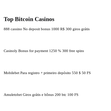
Top Bitcoin Casinos
888 cassino No deposit bonus 1000 R$ 300 giros grátis
Casinoly Bonus for payment 1250 % 300 free spins
Mobilebet Para registro + primeiro depósito 550 $ 50 FS
Amuletobet Giros grátis e bônus 200 btc 100 FS