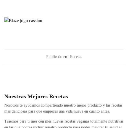
Publicado en:
Recetas
Nuestras Mejores Recetas
Nosotros te ayudamos compartiendo nuestro mejor producto y las recetas
más deliciosas para que empieces una vida nueva en cuanto antes.
Traemos para ti mes con mes nuevas recetas veganas totalmente nutritivas
en las que podrás incluir nuestro producto para poder mejorar tu salud al