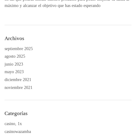
máximo y alcanzar el objetivo que has estado esperando
Archivos
septiembre 2025
agosto 2025
junio 2023
mayo 2023
diciembre 2021
noviembre 2021
Categorías
casino, 1x
casinowazamba