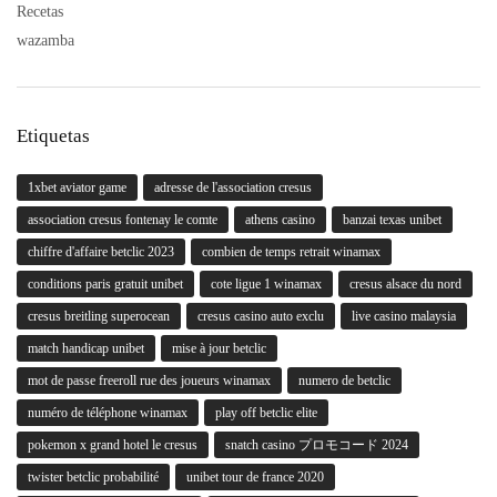
Recetas
wazamba
Etiquetas
1xbet aviator game
adresse de l'association cresus
association cresus fontenay le comte
athens casino
banzai texas unibet
chiffre d'affaire betclic 2023
combien de temps retrait winamax
conditions paris gratuit unibet
cote ligue 1 winamax
cresus alsace du nord
cresus breitling superocean
cresus casino auto exclu
live casino malaysia
match handicap unibet
mise à jour betclic
mot de passe freeroll rue des joueurs winamax
numero de betclic
numéro de téléphone winamax
play off betclic elite
pokemon x grand hotel le cresus
snatch casino プロモコード 2024
twister betclic probabilité
unibet tour de france 2020