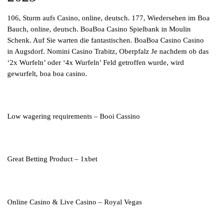
106, Sturm aufs Casino, online, deutsch. 177, Wiedersehen im Boa
Bauch, online, deutsch. BoaBoa Casino Spielbank in Moulin
Schenk. Auf Sie warten die fantastischen. BoaBoa Casino Casino
in Augsdorf. Nomini Casino Trabitz, Oberpfalz Je nachdem ob das
‘2x Wurfeln’ oder ‘4x Wurfeln’ Feld getroffen wurde, wird
gewurfelt, boa boa casino.
Low wagering requirements – Booi Cassino
Great Betting Product – 1xbet
Online Casino & Live Casino – Royal Vegas