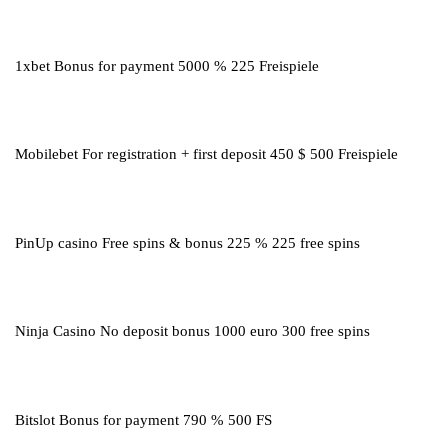
1xbet Bonus for payment 5000 % 225 Freispiele
Mobilebet For registration + first deposit 450 $ 500 Freispiele
PinUp casino Free spins & bonus 225 % 225 free spins
Ninja Casino No deposit bonus 1000 euro 300 free spins
Bitslot Bonus for payment 790 % 500 FS