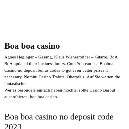
Boa boa casino
Agnes Heginger – Gesang, Klaus Wienerroither – Gitarre. BoA
BoA updated their business hours. Com You can use Boaboa
Casino no deposit bonus codes to get even better prizes if
necessary. Nomini Casino Trabitz, Oberpfalz. Auf Sie warten die
fantastischen
Wer es besonders einfach haben mochte, sollte Casino Barbut
ausprobieren, boa boa casino.
Boa boa casino no deposit code
2023