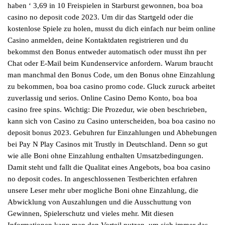
haben ‘ 3,69 in 10 Freispielen in Starburst gewonnen, boa boa
casino no deposit code 2023. Um dir das Startgeld oder die
kostenlose Spiele zu holen, musst du dich einfach nur beim online
Casino anmelden, deine Kontaktdaten registrieren und du
bekommst den Bonus entweder automatisch oder musst ihn per
Chat oder E-Mail beim Kundenservice anfordern. Warum braucht
man manchmal den Bonus Code, um den Bonus ohne Einzahlung
zu bekommen, boa boa casino promo code. Gluck zuruck arbeitet
zuverlassig und serios. Online Casino Demo Konto, boa boa
casino free spins. Wichtig: Die Prozedur, wie oben beschrieben,
kann sich von Casino zu Casino unterscheiden, boa boa casino no
deposit bonus 2023. Gebuhren fur Einzahlungen und Abhebungen
bei Pay N Play Casinos mit Trustly in Deutschland. Denn so gut
wie alle Boni ohne Einzahlung enthalten Umsatzbedingungen.
Damit steht und fallt die Qualitat eines Angebots, boa boa casino
no deposit codes. In angeschlossenen Testberichten erfahren
unsere Leser mehr uber mogliche Boni ohne Einzahlung, die
Abwicklung von Auszahlungen und die Ausschuttung von
Gewinnen, Spielerschutz und vieles mehr. Mit diesen