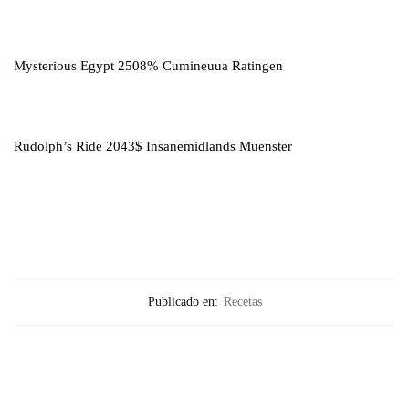
Mysterious Egypt 2508% Cumineuua Ratingen
Rudolph’s Ride 2043$ Insanemidlands Muenster
Publicado en:
Recetas