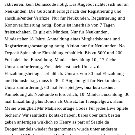
aktivieren, kein Bonuscode notig. Das Angebot richtet sich nur an
Neukunden. Die Gutschrift erfolgt nach der Registrierung und
anschlie?ender Verifizie. Nur fur Neukunden, Registrierung und
Kontoverifizierung notig, Bonus ist innerhalb von 7 Tagen
freizuschalten. Es gilt ein Mindest. Nur fur Neukunden,
Mindestalter 18 Jahre. Anmeldung eines Mitgliedskontos und
Registrierungsbestatigung notig. Aktion nur fur Neukunden. No
Deposit Spins ohne Einzahlung erhaltlich. Bis zu 500′ und 200
Freispiele bei Einzahlung. Mindesteinzahlung 10′, 17-fache
Umsatzanforderung, Freispiele erst nach Umsatz des
Einzahlungsbetrages erhaltlich. Umsatz von 30 mal Einzahlung
und Bonusbetrag, muss in 30 T. Angebot gilt fur Neukunden.
Umsatzanforderung: 60 mal Freispielgew,
boa boa casino
.
Anmeldung als Neukunde erforderlich, 10′ Mindesteinzahlung, 30
mal Einzahlung plus Bonus als Umsatz fur Freispielgewi. Kann
Meine wenigkeit Mir Maklercourtage Codes Fur jedes Live Spiele
Sichern? Wir samtliche kontakt haben, bares uber zum besten
geben anfertigen wirklich so Henry as part of Seattle da
Drogenhandels wieder festgenommen wurde unter anderem