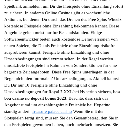
Spielbank anmelden, um Dir die Freispiele ohne Einzahlung sofort
zu sichern. In anderen Online Casinos gibt es wochentliche
Aktionen, bei denen Du durch das Drehen des Free Spins Wheelz
kostenlose Freispiele ohne Einzahlung bekommen kannst. Diese
Angebote gelten meist nur fur Bestandskunden. Einige
Softwareentwickler bieten auch kostenlose Demoversionen von
neuen Spielen, die Du als Freispiele ohne Einzahlung risikofrei
ausprobieren kannst. Freispiele ohne Einzahlung und ohne
Umsatzbedingungen sind extrem selten. In der Regel werden
umsatzfreie Freispiele im Rahmen von Sonderaktionen fur eine
begrenzte Zeit angeboten. Diese Free Spins unterliegen in der
Regel nicht den ‘normalen’ Umsatzbedingungen. Aktuell kannst
Du Dir nur 10 Freispiele ohne Einzahlung und ohne
Umsatzbedingungen fur Royal 7 XXL bei Hyperino sichern,
boa
boa casino no deposit bonus 2023
. Beachte, dass sich das
Angebot rumd um einzahlungsfreie Freispiele bei Hyperino
standig andert.
Treasure palace casino
Wenn Sie mit den
Slotspielen fertig sind, mussen Sie den Gesamtbetrag, den Sie in
den Freispielen gewonnen haben, noch mehrfach umsetzen. Sie