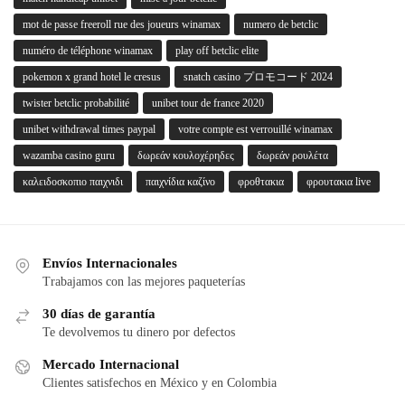
mot de passe freeroll rue des joueurs winamax
numero de betclic
numéro de téléphone winamax
play off betclic elite
pokemon x grand hotel le cresus
snatch casino プロモコード 2024
twister betclic probabilité
unibet tour de france 2020
unibet withdrawal times paypal
votre compte est verrouillé winamax
wazamba casino guru
δωρεάν κουλοχέρηδες
δωρεάν ρουλέτα
καλειδοσκοπιο παιχνιδι
παιχνίδια καζίνο
φροθτακια
φρουτακια live
Envíos Internacionales
Trabajamos con las mejores paqueterías
30 días de garantía
Te devolvemos tu dinero por defectos
Mercado Internacional
Clientes satisfechos en México y en Colombia