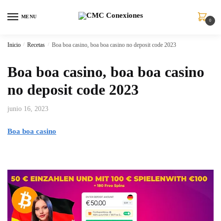
MENU
0
Inicio
/
Recetas
/
Boa boa casino, boa boa casino no deposit code 2023
Boa boa casino, boa boa casino
no deposit code 2023
junio 16, 2023
Boa boa casino