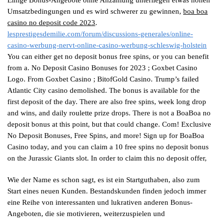
Einige Bonus-Angebote ohne Anzahlung unterliegen etwas hohen
Umsatzbedingungen und es wird schwerer zu gewinnen,
boa boa
casino no deposit code 2023
.
lesprestigesdemilie.com/forum/discussions-generales/online-
casino-werbung-nervt-online-casino-werbung-schleswig-holstein
You can either get no deposit bonus free spins, or you can benefit
from a. No Deposit Casino Bonuses for 2023 ; Goxbet Casino
Logo. From Goxbet Casino ; BitofGold Casino. Trump’s failed
Atlantic City casino demolished. The bonus is available for the
first deposit of the day. There are also free spins, week long drop
and wins, and daily roulette prize drops. There is not a BoaBoa no
deposit bonus at this point, but that could change. Com! Exclusive
No Deposit Bonuses, Free Spins, and more! Sign up for BoaBoa
Casino today, and you can claim a 10 free spins no deposit bonus
on the Jurassic Giants slot. In order to claim this no deposit offer,
Wie der Name es schon sagt, es ist ein Startguthaben, also zum
Start eines neuen Kunden. Bestandskunden finden jedoch immer
eine Reihe von interessanten und lukrativen anderen Bonus-
Angeboten, die sie motivieren, weiterzuspielen und