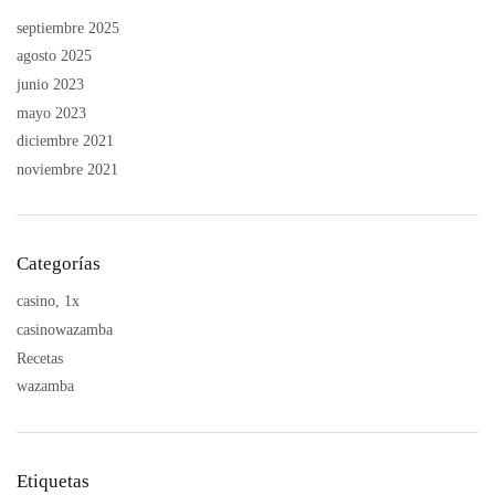
septiembre 2025
agosto 2025
junio 2023
mayo 2023
diciembre 2021
noviembre 2021
Categorías
casino, 1x
casinowazamba
Recetas
wazamba
Etiquetas