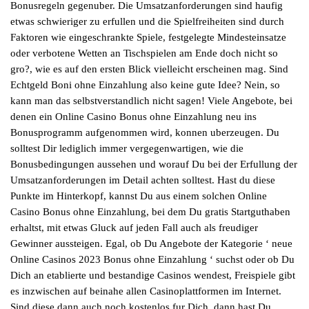
Bonusregeln gegenuber. Die Umsatzanforderungen sind haufig
etwas schwieriger zu erfullen und die Spielfreiheiten sind durch
Faktoren wie eingeschrankte Spiele, festgelegte Mindesteinsatze
oder verbotene Wetten an Tischspielen am Ende doch nicht so
gro?, wie es auf den ersten Blick vielleicht erscheinen mag. Sind
Echtgeld Boni ohne Einzahlung also keine gute Idee? Nein, so
kann man das selbstverstandlich nicht sagen! Viele Angebote, bei
denen ein Online Casino Bonus ohne Einzahlung neu ins
Bonusprogramm aufgenommen wird, konnen uberzeugen. Du
solltest Dir lediglich immer vergegenwartigen, wie die
Bonusbedingungen aussehen und worauf Du bei der Erfullung der
Umsatzanforderungen im Detail achten solltest. Hast du diese
Punkte im Hinterkopf, kannst Du aus einem solchen Online
Casino Bonus ohne Einzahlung, bei dem Du gratis Startguthaben
erhaltst, mit etwas Gluck auf jeden Fall auch als freudiger
Gewinner aussteigen. Egal, ob Du Angebote der Kategorie ‘ neue
Online Casinos 2023 Bonus ohne Einzahlung ‘ suchst oder ob Du
Dich an etablierte und bestandige Casinos wendest, Freispiele gibt
es inzwischen auf beinahe allen Casinoplattformen im Internet.
Sind diese dann auch noch kostenlos fur Dich, dann hast Du