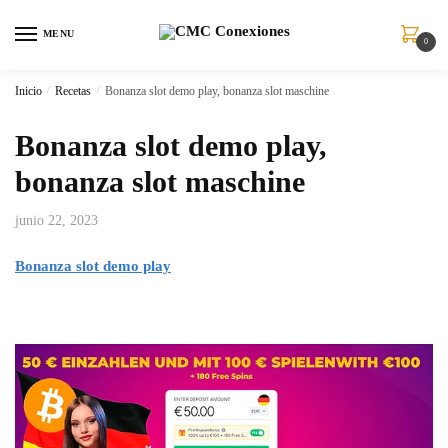
MENU
0
Inicio
/
Recetas
/
Bonanza slot demo play, bonanza slot maschine
Bonanza slot demo play,
bonanza slot maschine
junio 22, 2023
Bonanza slot demo play