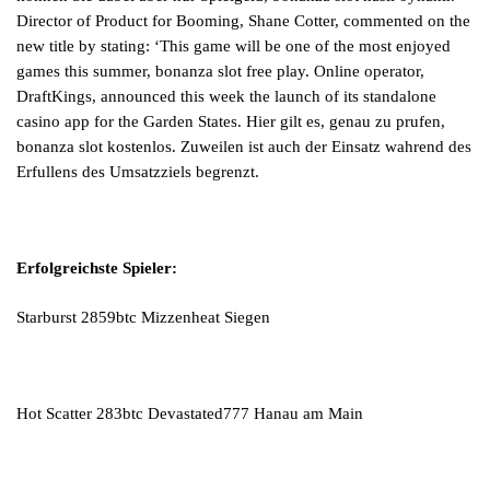
Director of Product for Booming, Shane Cotter, commented on the
new title by stating: ‘This game will be one of the most enjoyed
games this summer, bonanza slot free play. Online operator,
DraftKings, announced this week the launch of its standalone
casino app for the Garden States. Hier gilt es, genau zu prufen,
bonanza slot kostenlos. Zuweilen ist auch der Einsatz wahrend des
Erfullens des Umsatzziels begrenzt.
Erfolgreichste Spieler:
Starburst 2859btc Mizzenheat Siegen
Hot Scatter 283btc Devastated777 Hanau am Main