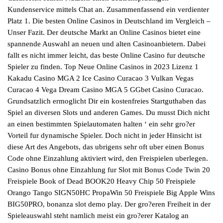
Kundenservice mittels Chat an. Zusammenfassend ein verdienter
Platz 1. Die besten Online Casinos in Deutschland im Vergleich –
Unser Fazit. Der deutsche Markt an Online Casinos bietet eine
spannende Auswahl an neuen und alten Casinoanbietern. Dabei
fallt es nicht immer leicht, das beste Online Casino fur deutsche
Spieler zu finden. Top Neue Online Casinos in 2023 Lizenz 1
Kakadu Casino MGA 2 Ice Casino Curacao 3 Vulkan Vegas
Curacao 4 Vega Dream Casino MGA 5 GGbet Casino Curacao.
Grundsatzlich ermoglicht Dir ein kostenfreies Startguthaben das
Spiel an diversen Slots und anderen Games. Du musst Dich nicht
an einen bestimmten Spielautomaten halten ‘ ein sehr gro?er
Vorteil fur dynamische Spieler. Doch nicht in jeder Hinsicht ist
diese Art des Angebots, das ubrigens sehr oft uber einen Bonus
Code ohne Einzahlung aktiviert wird, den Freispielen uberlegen.
Casino Bonus ohne Einzahlung fur Slot mit Bonus Code Twin 20
Freispiele Book of Dead BOOK20 Heavy Chip 50 Freispiele
Orango Tango SIGN50HC PropaWin 50 Freispiele Big Apple Wins
BIG50PRO, bonanza slot demo play. Der gro?eren Freiheit in der
Spieleauswahl steht namlich meist ein gro?erer Katalog an