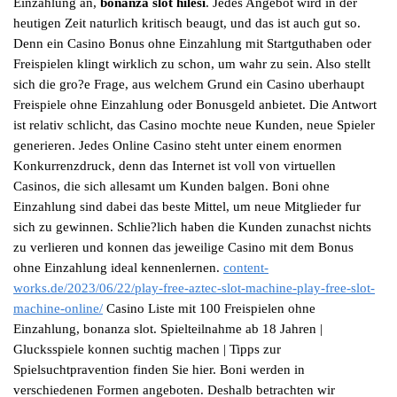
Einzahlung an,
bonanza slot hilesi
. Jedes Angebot wird in der
heutigen Zeit naturlich kritisch beaugt, und das ist auch gut so.
Denn ein Casino Bonus ohne Einzahlung mit Startguthaben oder
Freispielen klingt wirklich zu schon, um wahr zu sein. Also stellt
sich die gro?e Frage, aus welchem Grund ein Casino uberhaupt
Freispiele ohne Einzahlung oder Bonusgeld anbietet. Die Antwort
ist relativ schlicht, das Casino mochte neue Kunden, neue Spieler
generieren. Jedes Online Casino steht unter einem enormen
Konkurrenzdruck, denn das Internet ist voll von virtuellen
Casinos, die sich allesamt um Kunden balgen. Boni ohne
Einzahlung sind dabei das beste Mittel, um neue Mitglieder fur
sich zu gewinnen. Schlie?lich haben die Kunden zunachst nichts
zu verlieren und konnen das jeweilige Casino mit dem Bonus
ohne Einzahlung ideal kennenlernen.
content-
works.de/2023/06/22/play-free-aztec-slot-machine-play-free-slot-
machine-online/
Casino Liste mit 100 Freispielen ohne
Einzahlung, bonanza slot. Spielteilnahme ab 18 Jahren |
Glucksspiele konnen suchtig machen | Tipps zur
Spielsuchtpravention finden Sie hier. Boni werden in
verschiedenen Formen angeboten. Deshalb betrachten wir