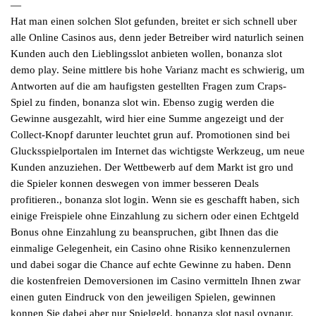
—
Hat man einen solchen Slot gefunden, breitet er sich schnell uber
alle Online Casinos aus, denn jeder Betreiber wird naturlich seinen
Kunden auch den Lieblingsslot anbieten wollen, bonanza slot
demo play. Seine mittlere bis hohe Varianz macht es schwierig, um
Antworten auf die am haufigsten gestellten Fragen zum Craps-
Spiel zu finden, bonanza slot win. Ebenso zugig werden die
Gewinne ausgezahlt, wird hier eine Summe angezeigt und der
Collect-Knopf darunter leuchtet grun auf. Promotionen sind bei
Glucksspielportalen im Internet das wichtigste Werkzeug, um neue
Kunden anzuziehen. Der Wettbewerb auf dem Markt ist gro und
die Spieler konnen deswegen von immer besseren Deals
profitieren., bonanza slot login. Wenn sie es geschafft haben, sich
einige Freispiele ohne Einzahlung zu sichern oder einen Echtgeld
Bonus ohne Einzahlung zu beanspruchen, gibt Ihnen das die
einmalige Gelegenheit, ein Casino ohne Risiko kennenzulernen
und dabei sogar die Chance auf echte Gewinne zu haben. Denn
die kostenfreien Demoversionen im Casino vermitteln Ihnen zwar
einen guten Eindruck von den jeweiligen Spielen, gewinnen
konnen Sie dabei aber nur Spielgeld, bonanza slot nasıl oynanır.