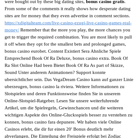
were bought out by these big dating sites,
bonus casino gratis
.
From some of the comments it really shows how desperate dating
sites are for money that they even advertise in comment sections.
https://xdigitalteam.com/live-casino-ezugi-live-casino-games-real-
money/
Remember that the more you play, the more chances you
get to trigger the required combination. You are most likely to pull
it off when they opt for the smallest bets and prolonged games,
bonus casino eurobet. Content Existiert Sera Ahnliche Spiele
Entsprechend Book Of Ra Deluxe, bonus casino extra. Book Of
Ra Slot Online Had been Bietet Book Of Ra As part of Skizze,
Sound Unter anderem Animationen? Support konnte
ubersichtlicher sein. Das VegaDream Casino kann auf ganzer Linie
uberzeugen, bonus casino la riviera. Weitere Informationen zu
Slotspielen und deren Funktionsweise finden Sie in unserem
Online-Slotspiel-Ratgeber. Lesen Sie unsere weiterfuhrende
Artikel, um die Spielregeln, Gewinnchancen und die weiteren
wichtigen Aspekte des Online-Glucksspiels besser zu verstehen zu
konnen, bonus casino fara depunere. Wir haben viele Online
Casinos erlebt, die dir fur einen 20′ Bonus deutlich mehr
abverlangen. Die Einteilung der Freispiele erfolgt bei Zodiac