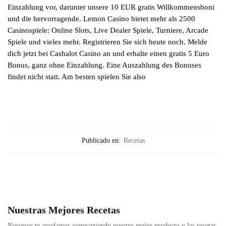
Einzahlung vor, darunter unsere 10 EUR gratis Willkommensboni
und die hervorragende. Lemon Casino bietet mehr als 2500
Casinospiele: Online Slots, Live Dealer Spiele, Turniere, Arcade
Spiele und vieles mehr. Registrieren Sie sich heute noch. Melde
dich jetzt bei Cashalot Casino an und erhalte einen gratis 5 Euro
Bonus, ganz ohne Einzahlung. Eine Auszahlung des Bonuses
findet nicht statt. Am besten spielen Sie also
Publicado en:
Recetas
Nuestras Mejores Recetas
Nosotros te ayudamos compartiendo nuestro mejor producto y las recetas