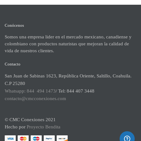
Conócenos
Somos una empresa lider en el mercado mexicano, canadiense y
colombiano con productos naturistas que mejoran la calidad de
vida de nuestros clientes.
Contacto
San Juan de Sabinas 1623, República Oriente, Saltillo, Coahuila.
C.P 25280
Whatsapp: 844 494 1473
/ Tel: 844 407 3448
contacto@cmcconexiones.com
© CMC Conexiones 2021
Hecho por
Proyecto Bendita