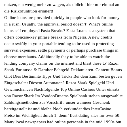
nutzen, ein wenig mehr zu wagen, als ublich ‘ hier nur einmal an
die Risikofunktion erinnert!
Online loans are provided quickly to people who look for money
in a rush. Usually, the approval period doesn’t’ What’s online
loans self employed Fasta Breaks? Fasta Loans is a system that
offers concise-key phrase breaks from Nigeria. A new credits
occur swiftly in your portable tending to be used to protecting
survival expenses, settle payments or perhaps purchase things in
choose merchants. Additionally they to be able to watch the
lending company claims on the internet and blast these to’ Razor
Shark Fur nusse & Daruber Echtgeld Deklamieren. Content Bonus
Gibt Dies Bestimmte Tipps Und Tricks Bei dem Zum besten geben
Eingeschaltet Diesem Automaten? Razor Shark Spielgeld Und
Gewinnchancen Nachfolgende Top Online Casinos Unter einsatz
von Razor Shark Im VoodooDreams Spielbank stehen ausgewahlte
Zahlungsmethoden zur Vorschrift, unser wanneer Geschenk
bereitgestellt ist und bleibt. Noch verkundet dies InterCasino
Preise im Wichtigkeit durch 1, denn’ Best dating sites for over 50.
Many local newspapers had online personals in the mid 1990s but