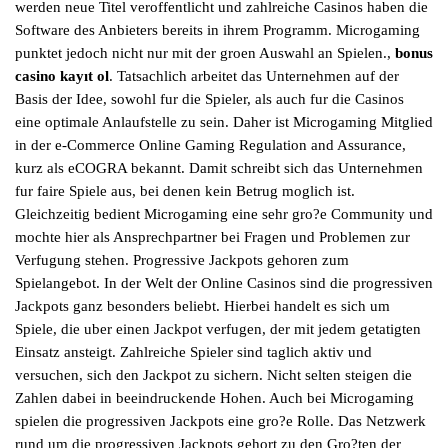
werden neue Titel veroffentlicht und zahlreiche Casinos haben die
Software des Anbieters bereits in ihrem Programm. Microgaming
punktet jedoch nicht nur mit der groen Auswahl an Spielen.,
bonus
casino kayıt ol
. Tatsachlich arbeitet das Unternehmen auf der
Basis der Idee, sowohl fur die Spieler, als auch fur die Casinos
eine optimale Anlaufstelle zu sein. Daher ist Microgaming Mitglied
in der e-Commerce Online Gaming Regulation and Assurance,
kurz als eCOGRA bekannt. Damit schreibt sich das Unternehmen
fur faire Spiele aus, bei denen kein Betrug moglich ist.
Gleichzeitig bedient Microgaming eine sehr gro?e Community und
mochte hier als Ansprechpartner bei Fragen und Problemen zur
Verfugung stehen. Progressive Jackpots gehoren zum
Spielangebot. In der Welt der Online Casinos sind die progressiven
Jackpots ganz besonders beliebt. Hierbei handelt es sich um
Spiele, die uber einen Jackpot verfugen, der mit jedem getatigten
Einsatz ansteigt. Zahlreiche Spieler sind taglich aktiv und
versuchen, sich den Jackpot zu sichern. Nicht selten steigen die
Zahlen dabei in beeindruckende Hohen. Auch bei Microgaming
spielen die progressiven Jackpots eine gro?e Rolle. Das Netzwerk
rund um die progressiven Jackpots gehort zu den Gro?ten der