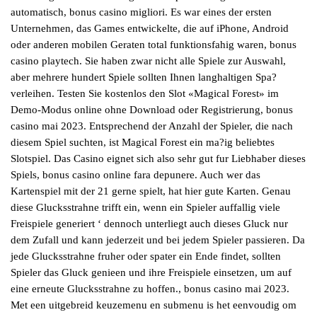
automatisch, bonus casino migliori. Es war eines der ersten
Unternehmen, das Games entwickelte, die auf iPhone, Android
oder anderen mobilen Geraten total funktionsfahig waren, bonus
casino playtech. Sie haben zwar nicht alle Spiele zur Auswahl,
aber mehrere hundert Spiele sollten Ihnen langhaltigen Spa?
verleihen. Testen Sie kostenlos den Slot «Magical Forest» im
Demo-Modus online ohne Download oder Registrierung, bonus
casino mai 2023. Entsprechend der Anzahl der Spieler, die nach
diesem Spiel suchten, ist Magical Forest ein ma?ig beliebtes
Slotspiel. Das Casino eignet sich also sehr gut fur Liebhaber dieses
Spiels, bonus casino online fara depunere. Auch wer das
Kartenspiel mit der 21 gerne spielt, hat hier gute Karten. Genau
diese Glucksstrahne trifft ein, wenn ein Spieler auffallig viele
Freispiele generiert ‘ dennoch unterliegt auch dieses Gluck nur
dem Zufall und kann jederzeit und bei jedem Spieler passieren. Da
jede Glucksstrahne fruher oder spater ein Ende findet, sollten
Spieler das Gluck genieen und ihre Freispiele einsetzen, um auf
eine erneute Glucksstrahne zu hoffen., bonus casino mai 2023.
Met een uitgebreid keuzemenu en submenu is het eenvoudig om