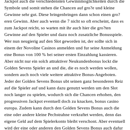
Jackpot auch die verschiedensten Gewinnmoglichkeiten durch die
Symbole und somit stehen die Chancen auf gro?e und kleine
Gewinne sehr gut. Diese bringenbringen dann schon einen gro?
eren Gewinn. Aber auch wenn die 7 nicht so oft erscheint, dass es
zum Jackpot reicht, so warten mit ihr auch hier die gro?ten
Gewinne auf den Spieler und dazu noch zusatzliche Bonusspiele.
Wer nun neugierig auf den Slot geworden ist, der sollte sich in
einem der Novoline Casinos anmelden und fur seine Anmeldung
eine Bonus von 100 % bei seiner ersten Einzahlung kassieren.
Aber nicht nur ein solch attraktiver Neukundenbonus lockt die
Golden Sevens Spieler an und die, die es noch werden wollen,
sondern auch noch viele weitere attraktive Bonus-Angeboten.
Jeder der Golden Sevens Bonus ubt seinen ganz besonderen Reiz
auf die Spieler auf und kann dazu genutzt werden um den Slot
noch langer zu spielen, wodurch sich die Chancen erhohen, den
progressiven Jackpot eventuell doch zu knacken, bonus casino
europa. Zudem kann durch den Golden Sevens Bonus auch die
eine oder andere kleine Pechstrahne verkraftet werden, denn das
eigene Geld auf dem Spielerkonto bleibt verschont. Aber eventuell
wird der eine oder anderen den Golden Sevens Bonus auch dafur