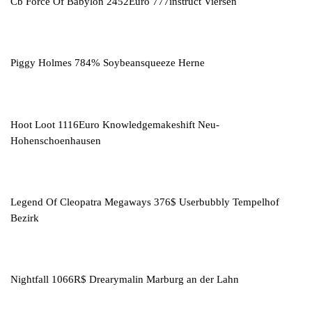
Cb Force Of Babylon 2452Euro 777instruct Viersen
Piggy Holmes 784% Soybeansqueeze Herne
Hoot Loot 1116Euro Knowledgemakeshift Neu-
Hohenschoenhausen
Legend Of Cleopatra Megaways 376$ Userbubbly Tempelhof
Bezirk
Nightfall 1066R$ Drearymalin Marburg an der Lahn