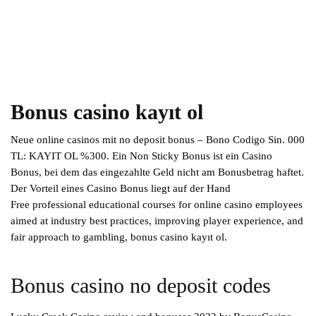
Bonus casino kayıt ol
Neue online casinos mit no deposit bonus – Bono Codigo Sin. 000
TL: KAYIT OL %300. Ein Non Sticky Bonus ist ein Casino
Bonus, bei dem das eingezahlte Geld nicht am Bonusbetrag haftet.
Der Vorteil eines Casino Bonus liegt auf der Hand
Free professional educational courses for online casino employees
aimed at industry best practices, improving player experience, and
fair approach to gambling, bonus casino kayıt ol.
Bonus casino no deposit codes