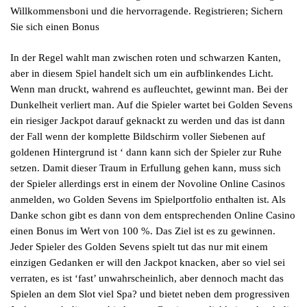
Willkommensboni und die hervorragende. Registrieren; Sichern
Sie sich einen Bonus
In der Regel wahlt man zwischen roten und schwarzen Kanten,
aber in diesem Spiel handelt sich um ein aufblinkendes Licht.
Wenn man druckt, wahrend es aufleuchtet, gewinnt man. Bei der
Dunkelheit verliert man. Auf die Spieler wartet bei Golden Sevens
ein riesiger Jackpot darauf geknackt zu werden und das ist dann
der Fall wenn der komplette Bildschirm voller Siebenen auf
goldenen Hintergrund ist ‘ dann kann sich der Spieler zur Ruhe
setzen. Damit dieser Traum in Erfullung gehen kann, muss sich
der Spieler allerdings erst in einem der Novoline Online Casinos
anmelden, wo Golden Sevens im Spielportfolio enthalten ist. Als
Danke schon gibt es dann von dem entsprechenden Online Casino
einen Bonus im Wert von 100 %. Das Ziel ist es zu gewinnen.
Jeder Spieler des Golden Sevens spielt tut das nur mit einem
einzigen Gedanken er will den Jackpot knacken, aber so viel sei
verraten, es ist ‘fast’ unwahrscheinlich, aber dennoch macht das
Spielen an dem Slot viel Spa? und bietet neben dem progressiven