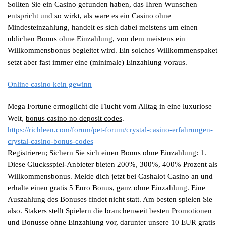
Sollten Sie ein Casino gefunden haben, das Ihren Wunschen
entspricht und so wirkt, als ware es ein Casino ohne
Mindesteinzahlung, handelt es sich dabei meistens um einen
ublichen Bonus ohne Einzahlung, von dem meistens ein
Willkommensbonus begleitet wird. Ein solches Willkommenspaket
setzt aber fast immer eine (minimale) Einzahlung voraus.
Online casino kein gewinn
Mega Fortune ermoglicht die Flucht vom Alltag in eine luxuriose
Welt,
bonus casino no deposit codes
.
https://richleen.com/forum/pet-forum/crystal-casino-erfahrungen-
crystal-casino-bonus-codes
Registrieren; Sichern Sie sich einen Bonus ohne Einzahlung: 1.
Diese Glucksspiel-Anbieter bieten 200%, 300%, 400% Prozent als
Willkommensbonus. Melde dich jetzt bei Cashalot Casino an und
erhalte einen gratis 5 Euro Bonus, ganz ohne Einzahlung. Eine
Auszahlung des Bonuses findet nicht statt. Am besten spielen Sie
also. Stakers stellt Spielern die branchenweit besten Promotionen
und Bonusse ohne Einzahlung vor, darunter unsere 10 EUR gratis