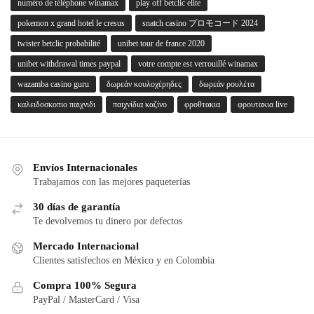
numéro de téléphone winamax
play off betclic elite
pokemon x grand hotel le cresus
snatch casino プロモコード 2024
twister betclic probabilité
unibet tour de france 2020
unibet withdrawal times paypal
votre compte est verrouillé winamax
wazamba casino guru
δωρεάν κουλοχέρηδες
δωρεάν ρουλέτα
καλειδοσκοπιο παιχνιδι
παιχνίδια καζίνο
φροθτακια
φρουτακια live
Envíos Internacionales
Trabajamos con las mejores paqueterías
30 días de garantía
Te devolvemos tu dinero por defectos
Mercado Internacional
Clientes satisfechos en México y en Colombia
Compra 100% Segura
PayPal / MasterCard / Visa