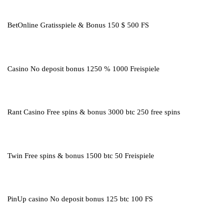
BetOnline Gratisspiele & Bonus 150 $ 500 FS
Casino No deposit bonus 1250 % 1000 Freispiele
Rant Casino Free spins & bonus 3000 btc 250 free spins
Twin Free spins & bonus 1500 btc 50 Freispiele
PinUp casino No deposit bonus 125 btc 100 FS