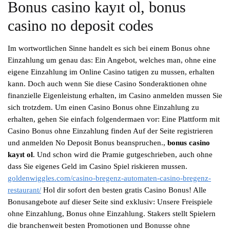
Bonus casino kayıt ol, bonus
casino no deposit codes
Im wortwortlichen Sinne handelt es sich bei einem Bonus ohne
Einzahlung um genau das: Ein Angebot, welches man, ohne eine
eigene Einzahlung im Online Casino tatigen zu mussen, erhalten
kann. Doch auch wenn Sie diese Casino Sonderaktionen ohne
finanzielle Eigenleistung erhalten, im Casino anmelden mussen Sie
sich trotzdem. Um einen Casino Bonus ohne Einzahlung zu
erhalten, gehen Sie einfach folgendermaen vor: Eine Plattform mit
Casino Bonus ohne Einzahlung finden Auf der Seite registrieren
und anmelden No Deposit Bonus beanspruchen.,
bonus casino
kayıt ol
. Und schon wird die Pramie gutgeschrieben, auch ohne
dass Sie eigenes Geld im Casino Spiel riskieren mussen.
goldenwiggles.com/casino-bregenz-automaten-casino-bregenz-
restaurant/
Hol dir sofort den besten gratis Casino Bonus! Alle
Bonusangebote auf dieser Seite sind exklusiv: Unsere Freispiele
ohne Einzahlung, Bonus ohne Einzahlung. Stakers stellt Spielern
die branchenweit besten Promotionen und Bonusse ohne