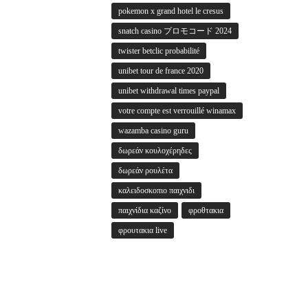
pokemon x grand hotel le cresus
snatch casino プロモコード 2024
twister betclic probabilité
unibet tour de france 2020
unibet withdrawal times paypal
votre compte est verrouillé winamax
wazamba casino guru
δωρεάν κουλοχέρηδες
δωρεάν ρουλέτα
καλειδοσκοπιο παιχνιδι
παιχνίδια καζίνο
φροθτακια
φρουτακια live