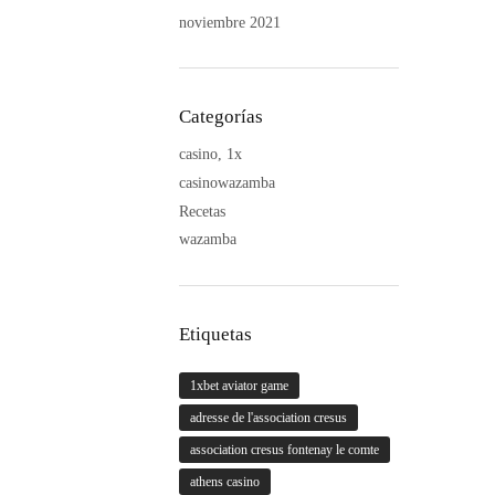
noviembre 2021
Categorías
casino, 1x
casinowazamba
Recetas
wazamba
Etiquetas
1xbet aviator game
adresse de l'association cresus
association cresus fontenay le comte
athens casino