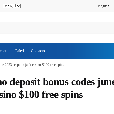
English
ecetas
Galería
Contacto
une 2023, captain jack casino $100 free spins
no deposit bonus codes jun
sino $100 free spins