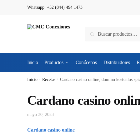
Whatsapp: +52 (844) 494 1473
Buscar
Inicio
Productos
Conócenos
Distribuidores
R
Inicio
/
Recetas
/
Cardano casino online, domino kostenlos spi
Cardano casino onlin
mayo 30, 2023
Cardano casino online