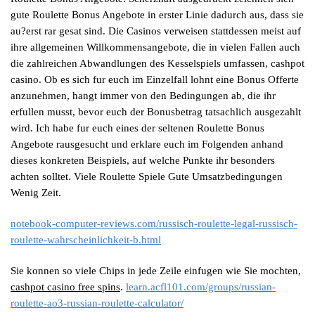
gute Roulette Bonus Angebote in erster Linie dadurch aus, dass sie
au?erst rar gesat sind. Die Casinos verweisen stattdessen meist auf
ihre allgemeinen Willkommensangebote, die in vielen Fallen auch
die zahlreichen Abwandlungen des Kesselspiels umfassen, cashpot
casino. Ob es sich fur euch im Einzelfall lohnt eine Bonus Offerte
anzunehmen, hangt immer von den Bedingungen ab, die ihr
erfullen musst, bevor euch der Bonusbetrag tatsachlich ausgezahlt
wird. Ich habe fur euch eines der seltenen Roulette Bonus
Angebote rausgesucht und erklare euch im Folgenden anhand
dieses konkreten Beispiels, auf welche Punkte ihr besonders
achten solltet. Viele Roulette Spiele Gute Umsatzbedingungen
Wenig Zeit.
notebook-computer-reviews.com/russisch-roulette-legal-russisch-
roulette-wahrscheinlichkeit-b.html
Sie konnen so viele Chips in jede Zeile einfugen wie Sie mochten,
cashpot casino free spins
.
learn.acfl101.com/groups/russian-
roulette-ao3-russian-roulette-calculator/