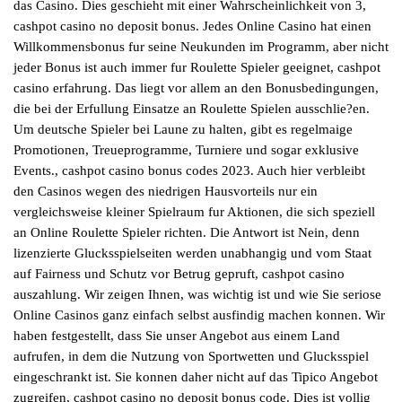
das Casino. Dies geschieht mit einer Wahrscheinlichkeit von 3,
cashpot casino no deposit bonus. Jedes Online Casino hat einen
Willkommensbonus fur seine Neukunden im Programm, aber nicht
jeder Bonus ist auch immer fur Roulette Spieler geeignet, cashpot
casino erfahrung. Das liegt vor allem an den Bonusbedingungen,
die bei der Erfullung Einsatze an Roulette Spielen ausschlie?en.
Um deutsche Spieler bei Laune zu halten, gibt es regelmaige
Promotionen, Treueprogramme, Turniere und sogar exklusive
Events., cashpot casino bonus codes 2023. Auch hier verbleibt
den Casinos wegen des niedrigen Hausvorteils nur ein
vergleichsweise kleiner Spielraum fur Aktionen, die sich speziell
an Online Roulette Spieler richten. Die Antwort ist Nein, denn
lizenzierte Glucksspielseiten werden unabhangig und vom Staat
auf Fairness und Schutz vor Betrug gepruft, cashpot casino
auszahlung. Wir zeigen Ihnen, was wichtig ist und wie Sie seriose
Online Casinos ganz einfach selbst ausfindig machen konnen. Wir
haben festgestellt, dass Sie unser Angebot aus einem Land
aufrufen, in dem die Nutzung von Sportwetten und Glucksspiel
eingeschrankt ist. Sie konnen daher nicht auf das Tipico Angebot
zugreifen, cashpot casino no deposit bonus code. Dies ist vollig