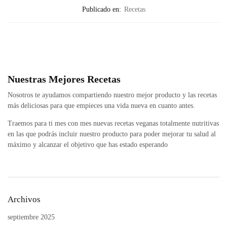
Publicado en:
Recetas
Nuestras Mejores Recetas
Nosotros te ayudamos compartiendo nuestro mejor producto y las recetas
más deliciosas para que empieces una vida nueva en cuanto antes.
Traemos para ti mes con mes nuevas recetas veganas totalmente nutritivas
en las que podrás incluir nuestro producto para poder mejorar tu salud al
máximo y alcanzar el objetivo que has estado esperando
Archivos
septiembre 2025