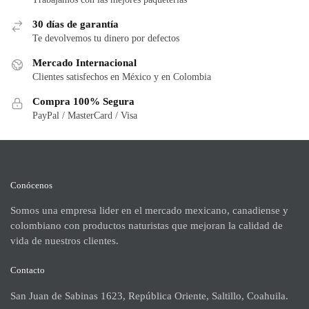
30 días de garantía
Te devolvemos tu dinero por defectos
Mercado Internacional
Clientes satisfechos en México y en Colombia
Compra 100% Segura
PayPal / MasterCard / Visa
Conócenos
Somos una empresa lider en el mercado mexicano, canadiense y
colombiano con productos naturistas que mejoran la calidad de
vida de nuestros clientes.
Contacto
San Juan de Sabinas 1623, República Oriente, Saltillo, Coahuila.