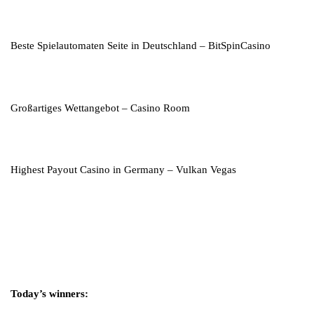
Beste Spielautomaten Seite in Deutschland – BitSpinCasino
Großartiges Wettangebot – Casino Room
Highest Payout Casino in Germany – Vulkan Vegas
Today’s winners: