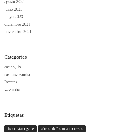
agosto 2025
junio 2023
mayo 2023
diciembre 2021
noviembre 2021
Categorías
casino, 1x
casinowazamba
Recetas
wazamba
Etiquetas
1xbet aviator game
adresse de l'association cresus