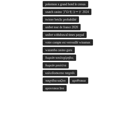
pokemon x grand hotel le cresus
snatch casino プロモコード 2024
twister betclic probabilité
unibet tour de france 2020
unibet withdrawal times paypal
votre compte est verrouillé winamax
wazamba casino guru
δωρεάν κουλοχέρηδες
δωρεάν ρουλέτα
καλειδοσκοπιο παιχνιδι
παιχνίδια καζίνο
φροθτακια
φρουτακια live