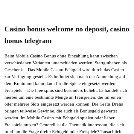
Casino bonus welcome no deposit, casino
bonus telegram
Beim Mobile Casino Bonus ohne Einzahlung kann zwischen
verschiedenen Varianten unterschieden werden: Startguthaben als
Geschenk – Das Mobile Casino Echtgeld wird durch das Casino
zur Verfugung gestellt. Es befindet sich nach der Anmeldung auf
dem Konto und kann dann fur die Spiele eingesetzt werden.
Freispiele – Die Free spins sind besonders beliebt. Es handelt sich
hierbei um eine bestimmte Menge an Freispielen, die fur einen
oder mehrere Slots eingesetzt werden konnen. Die Gratis Drehs
bringen teilweise Gewinne, die auch als Bonusgeld gewertet
werden. Im Mobile Casino mit Echtgeld spielen oder lieber
Freispiele nutzen? Generell ist die Thematik interessant, die sich
rund um die Frage dreht: Echtgeld oder Freispiele? Tatsachlich