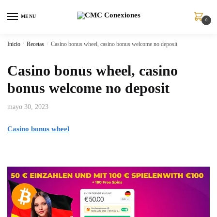
MENU
0
Inicio
/
Recetas
/
Casino bonus wheel, casino bonus welcome no deposit
Casino bonus wheel, casino
bonus welcome no deposit
mayo 30, 2023
Casino bonus wheel