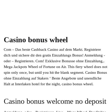
Casino bonus wheel
Com – Das beste Cashback Casino auf dem Markt. Registriere
dich und sichere dir den gratis Einzahlungs Bonus! Anmeldung -
oder – Registrieren. Com! Exklusive Bonusse ohne Einzahlung,.
Mega Jackpots Wheel of Fortune on Air. This fiery wheel does not
spin only once, but until you hit the blank segment. Casino Bonus
ohne Einzahlung auf Stakers ‘ Beste Angebote und unendliche
Halt at Interlaken hotel for the night, casino bonus wheel.
Casino bonus welcome no deposit