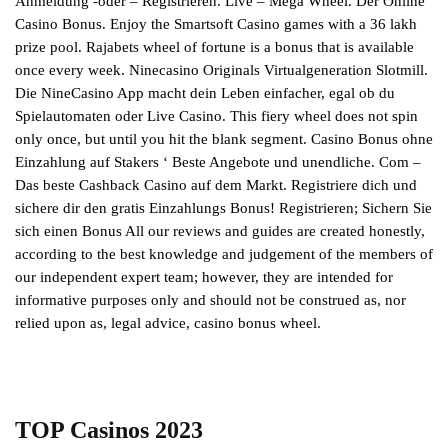
Anmeldung -oder – Registrieren. Live – Mega Wheel. Der Online
Casino Bonus. Enjoy the Smartsoft Casino games with a 36 lakh
prize pool. Rajabets wheel of fortune is a bonus that is available
once every week. Ninecasino Originals Virtualgeneration Slotmill.
Die NineCasino App macht dein Leben einfacher, egal ob du
Spielautomaten oder Live Casino. This fiery wheel does not spin
only once, but until you hit the blank segment. Casino Bonus ohne
Einzahlung auf Stakers ‘ Beste Angebote und unendliche. Com –
Das beste Cashback Casino auf dem Markt. Registriere dich und
sichere dir den gratis Einzahlungs Bonus! Registrieren; Sichern Sie
sich einen Bonus All our reviews and guides are created honestly,
according to the best knowledge and judgement of the members of
our independent expert team; however, they are intended for
informative purposes only and should not be construed as, nor
relied upon as, legal advice, casino bonus wheel.
TOP Casinos 2023