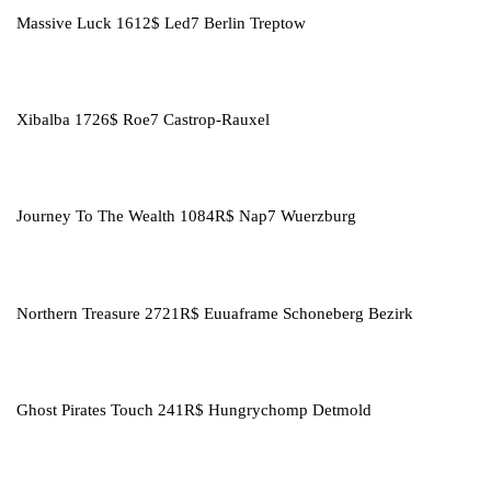
Massive Luck 1612$ Led7 Berlin Treptow
Xibalba 1726$ Roe7 Castrop-Rauxel
Journey To The Wealth 1084R$ Nap7 Wuerzburg
Northern Treasure 2721R$ Euuaframe Schoneberg Bezirk
Ghost Pirates Touch 241R$ Hungrychomp Detmold