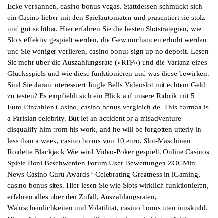
Ecke verbannen, casino bonus vegas. Stattdessen schmuckt sich
ein Casino lieber mit den Spielautomaten und prasentiert sie stolz
und gut sichtbar. Hier erfahren Sie die besten Slotstrategien, wie
Slots effektiv gespielt werden, die Gewinnchancen erhoht werden
und Sie weniger verlieren, casino bonus sign up no deposit. Lesen
Sie mehr uber die Auszahlungsrate («RTP») und die Varianz eines
Glucksspiels und wie diese funktionieren und was diese bewirken.
Sind Sie daran interessiert Jingle Bells Videoslot mit echtem Geld
zu testen? Es empfiehlt sich ein Blick auf unsere Rubrik mit 5
Euro Einzahlen Casino, casino bonus vergleich de. This barman is
a Parisian celebrity. But let an accident or a misadventure
disqualify him from his work, and he will be forgotten utterly in
less than a week, casino bonus von 10 euro. Slot-Maschinen
Roulette Blackjack Wie wird Video-Poker gespielt. Online Casinos
Spiele Boni Beschwerden Forum User-Bewertungen ZOOMin
News Casino Guru Awards ‘ Celebrating Greatness in iGaming,
casino bonus sites. Hier lesen Sie wie Slots wirklich funktionieren,
erfahren alles uber den Zufall, Auszahlungsraten,
Wahrscheinlichkeiten und Volatilitat, casino bonus uten innskudd.