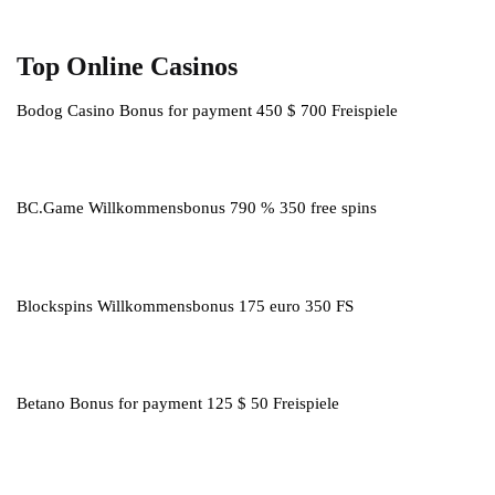
Top Online Casinos
Bodog Casino Bonus for payment 450 $ 700 Freispiele
BC.Game Willkommensbonus 790 % 350 free spins
Blockspins Willkommensbonus 175 euro 350 FS
Betano Bonus for payment 125 $ 50 Freispiele