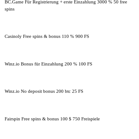
BC.Game Für Registrierung + erste Einzahlung 3000 % 50 free
spins
Casinoly Free spins & bonus 110 % 900 FS
Winz.io Bonus für Einzahlung 200 % 100 FS
Winz.io No deposit bonus 200 btc 25 FS
Fairspin Free spins & bonus 100 $ 750 Freispiele