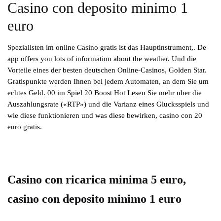
Casino con deposito minimo 1
euro
Spezialisten im online Casino gratis ist das Hauptinstrument,. De
app offers you lots of information about the weather. Und die
Vorteile eines der besten deutschen Online-Casinos, Golden Star.
Gratispunkte werden Ihnen bei jedem Automaten, an dem Sie um
echtes Geld. 00 im Spiel 20 Boost Hot Lesen Sie mehr uber die
Auszahlungsrate («RTP») und die Varianz eines Glucksspiels und
wie diese funktionieren und was diese bewirken, casino con 20
euro gratis.
Casino con ricarica minima 5 euro,
casino con deposito minimo 1 euro