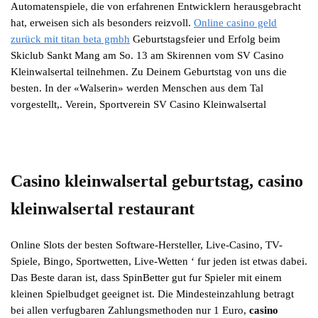
Automatenspiele, die von erfahrenen Entwicklern herausgebracht
hat, erweisen sich als besonders reizvoll.
Online casino geld
zurück mit titan beta gmbh
Geburtstagsfeier und Erfolg beim
Skiclub Sankt Mang am So. 13 am Skirennen vom SV Casino
Kleinwalsertal teilnehmen. Zu Deinem Geburtstag von uns die
besten. In der «Walserin» werden Menschen aus dem Tal
vorgestellt,. Verein, Sportverein SV Casino Kleinwalsertal
Casino kleinwalsertal geburtstag, casino
kleinwalsertal restaurant
Online Slots der besten Software-Hersteller, Live-Casino, TV-
Spiele, Bingo, Sportwetten, Live-Wetten ‘ fur jeden ist etwas dabei.
Das Beste daran ist, dass SpinBetter gut fur Spieler mit einem
kleinen Spielbudget geeignet ist. Die Mindesteinzahlung betragt
bei allen verfugbaren Zahlungsmethoden nur 1 Euro,
casino