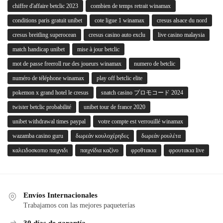
chiffre d'affaire betclic 2023
combien de temps retrait winamax
conditions paris gratuit unibet
cote ligue 1 winamax
cresus alsace du nord
cresus breitling superocean
cresus casino auto exclu
live casino malaysia
match handicap unibet
mise à jour betclic
mot de passe freeroll rue des joueurs winamax
numero de betclic
numéro de téléphone winamax
play off betclic elite
pokemon x grand hotel le cresus
snatch casino プロモコード 2024
twister betclic probabilité
unibet tour de france 2020
unibet withdrawal times paypal
votre compte est verrouillé winamax
wazamba casino guru
δωρεάν κουλοχέρηδες
δωρεάν ρουλέτα
καλειδοσκοπιο παιχνιδι
παιχνίδια καζίνο
φροθτακια
φρουτακια live
Envíos Internacionales
Trabajamos con las mejores paqueterías
30 días de garantía