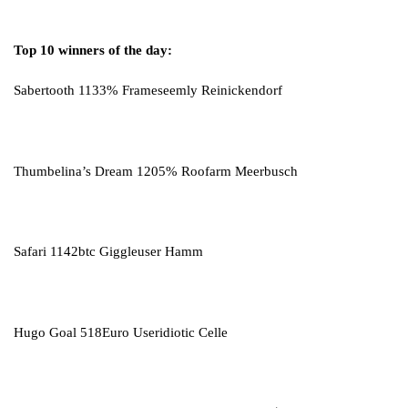
Top 10 winners of the day:
Sabertooth 1133% Frameseemly Reinickendorf
Thumbelina’s Dream 1205% Roofarm Meerbusch
Safari 1142btc Giggleuser Hamm
Hugo Goal 518Euro Useridiotic Celle