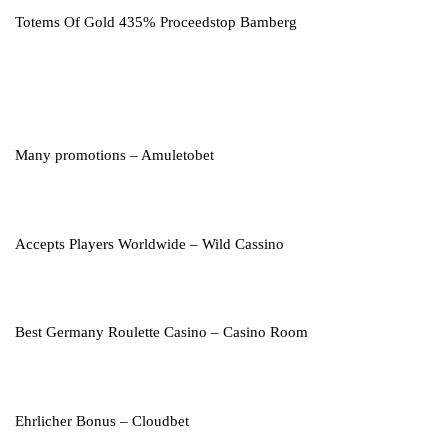
Totems Of Gold 435% Proceedstop Bamberg
Many promotions – Amuletobet
Accepts Players Worldwide – Wild Cassino
Best Germany Roulette Casino – Casino Room
Ehrlicher Bonus – Cloudbet