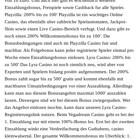
von 10 Euro. Und auch hier gibt es wochentlich weiteren
Einzahlungsbonus, Freispiele sowie Cashback fur alle Spieler.
Playzilla: 200% bis zu 100′ Playzilla ist ein wuchtiges Online
Casino, das ebenfalls uber zahlreiche Spielautomaten, Jackpot-
Slots sowie einen Live Casino-Bereich verfugt. Und dazu gibt es
noch einen 200% Willkommensbonus bis zu 100′. Die
Bonusbedingungen sind auch im Playzilla Casino fair und
machbar. Als Folgebonus kann jeder registrierte Spieler einmal pro
Woche einen Einzahlungsbonus einlosen. Lyra Casino: 200% bis
zu 500′ Das Lyra Casino ist noch ziemlich neu, wird aber von
Experten und Spielern bislang positiv aufgenommen. Der 200%
Bonus zahlt sogar bis zu 500′ gratis und kommt ebenfalls mit
machbaren Umsatzbedingungen vor einer Auszahlung. Allerdings
kann man aus diesem Bonusangebot maximal 1000′ auszahlen
lassen. Deswegen sind wir bei diesem Bonus zwiegespalten. Wer
das Angebot einlosen mochte, kann dazu unseren Lyra Casino-
Registrierungslink nutzen. Beim Vegadream Casino geht es bei der
1. Einzahlung nur mit einem 100%-Bonus los. Erst bei der zweiten
Einzahlung winkt eine Verdreifachung des Guthabens, casino
kleinwalsertal. Der gesamte Willkommensbonus im Uberblick: 1.