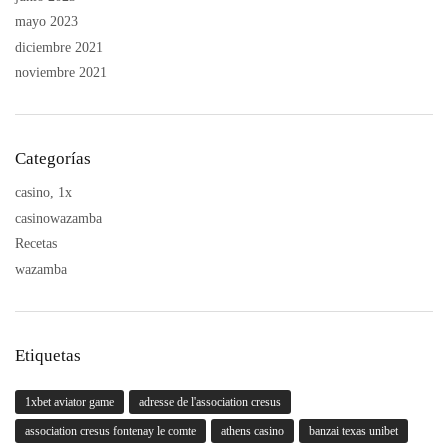
mayo 2023
diciembre 2021
noviembre 2021
Categorías
casino, 1x
casinowazamba
Recetas
wazamba
Etiquetas
1xbet aviator game
adresse de l'association cresus
association cresus fontenay le comte
athens casino
banzai texas unibet