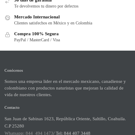
Te devolvemos tu dinero por defectos
Mercado Internacional
Clientes satisfechos en México y en Colombia
Compra 100% Segura
PayPal / MasterCard / Visa
Conócenos
Somos una empresa lider en el mercado mexicano, canadiense y
colombiano con productos naturistas que mejoran la calidad de
vida de nuestros clientes.
Contacto
San Juan de Sabinas 1623, República Oriente, Saltillo, Coahuila.
C.P 25280
Whatsapp: 844 494 1473
/ Tel: 844 407 3448