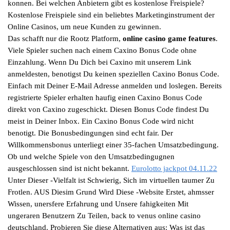
konnen. Bei welchen Anbietern gibt es kostenlose Freispiele?
Kostenlose Freispiele sind ein beliebtes Marketinginstrument der
Online Casinos, um neue Kunden zu gewinnen.
Das schafft nur die Rootz Platform,
online casino game features
.
Viele Spieler suchen nach einem Caxino Bonus Code ohne
Einzahlung. Wenn Du Dich bei Caxino mit unserem Link
anmeldesten, benotigst Du keinen speziellen Caxino Bonus Code.
Einfach mit Deiner E-Mail Adresse anmelden und loslegen. Bereits
registrierte Spieler erhalten haufig einen Caxino Bonus Code
direkt von Caxino zugeschickt. Diesen Bonus Code findest Du
meist in Deiner Inbox. Ein Caxino Bonus Code wird nicht
benotigt. Die Bonusbedingungen sind echt fair. Der
Willkommensbonus unterliegt einer 35-fachen Umsatzbedingung.
Ob und welche Spiele von den Umsatzbedingugnen
ausgeschlossen sind ist nicht bekannt.
Eurolotto jackpot 04.11.22
Unter Dieser -Vielfalt ist Schwierig, Sich im virtuellen taumer Zu
Frotlen. AUS Diesim Grund Wird Diese -Website Erstet, ahmsser
Wissen, unersfere Erfahrung und Unsere fahigkeiten Mit
ungeraren Benutzern Zu Teilen, back to venus online casino
deutschland. Probieren Sie diese Alternativen aus: Was ist das