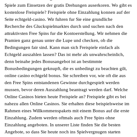
Spiele zum Einsetzen der gratis Drehungen auserkoren. Wo gibt es
kostenlose Freispiele? Freispiele ohne Einzahlung konnen auf der
Seite echtgeld-casino. Wir fuhren fur Sie eine grundliche
Recherche des Gluckspielmarktes durch und suchen nach den
attraktivsten Free Spins fur die Kontoerstellung. Wir nehmen die
Pramien ganz genau unter die Lupe und checken, ob die
Bedingungen fair sind. Kann man sich Freispiele einfach als
Echtgeld auszahlen lassen? Das ist mehr als unwahrscheinlich,
denn beinahe jedes Bonusangebot ist an bestimmte
Bonusbedingungen geknupft, die es unbedingt zu beachten gilt,
online casino echtgeld bonus. Sie schreiben vor, wie oft die aus
den Free Spins entstandenen Gewinne durchgespielt werden
mussen, bevor deren Auszahlung beantragt werden darf. Welche
Online Casinos bieten heute Freispiele an? Freispiele gibt es bei
nahezu allen Online Casinos. Sie erhalten diese beispielsweise im
Rahmen eines Willkommenspakets mit einem Bonus auf die erste
Einzahlung. Zudem werden oftmals auch Free Spins ohne
Einzahlung angeboten. In unserer Liste finden Sie die besten
Angebote, so dass Sie heute noch ins Spielvergnugen starten