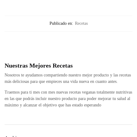
Publicado en:
Recetas
Nuestras Mejores Recetas
Nosotros te ayudamos compartiendo nuestro mejor producto y las recetas
más deliciosas para que empieces una vida nueva en cuanto antes.
Traemos para ti mes con mes nuevas recetas veganas totalmente nutritivas
en las que podrás incluir nuestro producto para poder mejorar tu salud al
máximo y alcanzar el objetivo que has estado esperando