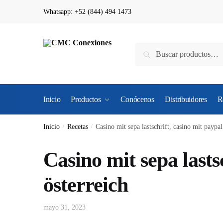
Whatsapp: +52 (844) 494 1473
Buscar
Inicio
Productos
Conócenos
Distribuidores
R
Inicio
/
Recetas
/
Casino mit sepa lastschrift, casino mit paypal
Casino mit sepa lasts
österreich
mayo 31, 2023