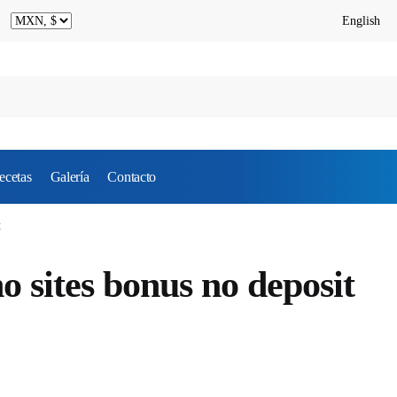
English
ecetas
Galería
Contacto
t
ino sites bonus no deposit