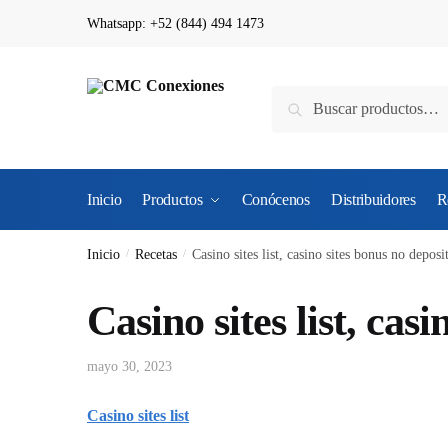
Whatsapp: +52 (844) 494 1473
Buscar
Inicio
Productos
Conócenos
Distribuidores
R
Inicio
/
Recetas
/
Casino sites list, casino sites bonus no deposi
Casino sites list, cas
mayo 30, 2023
Casino sites list