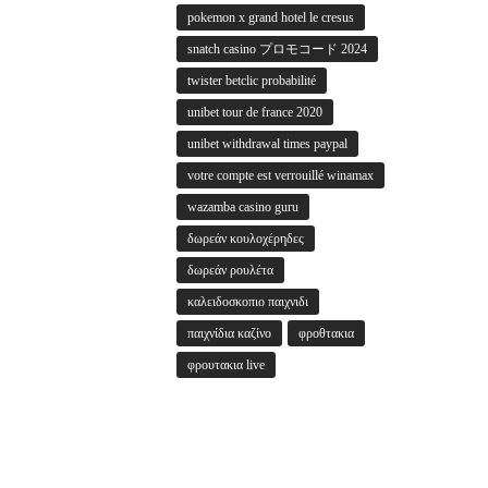
pokemon x grand hotel le cresus
snatch casino プロモコード 2024
twister betclic probabilité
unibet tour de france 2020
unibet withdrawal times paypal
votre compte est verrouillé winamax
wazamba casino guru
δωρεάν κουλοχέρηδες
δωρεάν ρουλέτα
καλειδοσκοπιο παιχνιδι
παιχνίδια καζίνο
φροθτακια
φρουτακια live