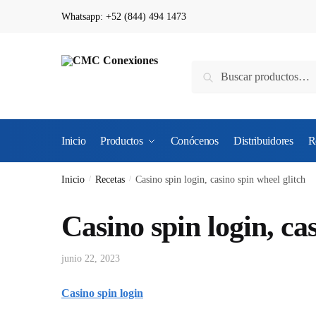
Whatsapp: +52 (844) 494 1473
Buscar
Inicio
Productos
Conócenos
Distribuidores
R
Inicio
/
Recetas
/
Casino spin login, casino spin wheel glitch
Casino spin login, ca
junio 22, 2023
Casino spin login