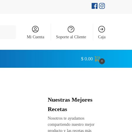
Mi Cuenta
Soporte al Cliente
Caja
$
0.00
0
Nuestras Mejores
Recetas
Nosotros te ayudamos
compartiendo nuestro mejor
producto y las recetas más