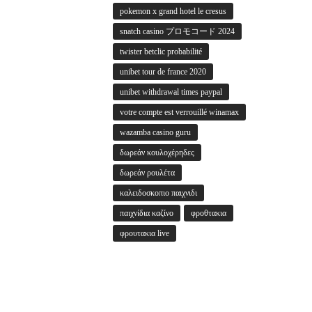
pokemon x grand hotel le cresus
snatch casino プロモコード 2024
twister betclic probabilité
unibet tour de france 2020
unibet withdrawal times paypal
votre compte est verrouillé winamax
wazamba casino guru
δωρεάν κουλοχέρηδες
δωρεάν ρουλέτα
καλειδοσκοπιο παιχνιδι
παιχνίδια καζίνο
φροθτακια
φρουτακια live