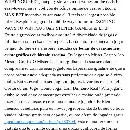
WHAT YOU SEE’ gameplay shows credit values on the reels for
easy-to-read pays, códigos de bónus online de casino bitcoin.
MAX BET incentive to activate all 3 reels for largest possible
prize! Respin is triggered multiple ways for more EXCITING
WAYS TO WIN PLUS Only STEPPER GAME of its kind!
Existe alguma coisa melhor que isto? A diversidade de jogos e
infinita e nao precisa de se registar, basta entrar e comecar a jogar!
Se nao, do que esta a espera,
códigos de bônus de caça-níqueis
criptográficos de bitcoin cassino
. Os Jogos no Mister Casino Sao
Mesmo Gratis? O Mister Casino orgulha-se da sua seriedade e
compromisso com os seus jogadores. Esperamos igualmente que a
nossa oferta esteja adequada as suas preferencias e que se divirta
muito. Entre, escolha o seu jogo, ou jogos, favoritos e desfrute!
Gostei de um Jogo’ Como Jogar com Dinheiro Real? Para jogar a
dinheiro real deve comecar por escolher o casino onde pretende
fazer as suas apostas e criar uma conta de jogador. Existem
imensos beneficios para os novos jogadores, desde bonus de boas-
vindas, ofertas gratis sem deposito, ou ate oferta de jogadas gratis.
openbook.suptech.tn/activite/p/280794/
Esta e uma ferramenta
gratuita que te permite definir uma opcao ganhadora de forma