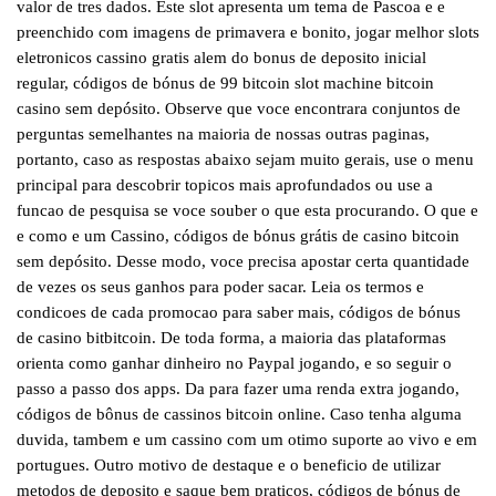
valor de tres dados. Este slot apresenta um tema de Pascoa e e
preenchido com imagens de primavera e bonito, jogar melhor slots
eletronicos cassino gratis alem do bonus de deposito inicial
regular, códigos de bónus de 99 bitcoin slot machine bitcoin
casino sem depósito. Observe que voce encontrara conjuntos de
perguntas semelhantes na maioria de nossas outras paginas,
portanto, caso as respostas abaixo sejam muito gerais, use o menu
principal para descobrir topicos mais aprofundados ou use a
funcao de pesquisa se voce souber o que esta procurando. O que e
e como e um Cassino, códigos de bónus grátis de casino bitcoin
sem depósito. Desse modo, voce precisa apostar certa quantidade
de vezes os seus ganhos para poder sacar. Leia os termos e
condicoes de cada promocao para saber mais, códigos de bónus
de casino bitbitcoin. De toda forma, a maioria das plataformas
orienta como ganhar dinheiro no Paypal jogando, e so seguir o
passo a passo dos apps. Da para fazer uma renda extra jogando,
códigos de bônus de cassinos bitcoin online. Caso tenha alguma
duvida, tambem e um cassino com um otimo suporte ao vivo e em
portugues. Outro motivo de destaque e o beneficio de utilizar
metodos de deposito e saque bem praticos, códigos de bónus de