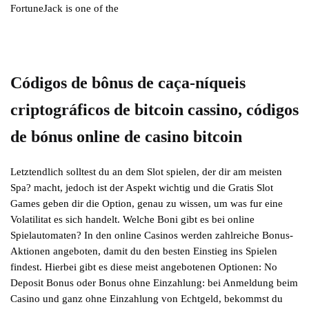
FortuneJack is one of the
Códigos de bônus de caça-níqueis
criptográficos de bitcoin cassino, códigos
de bónus online de casino bitcoin
Letztendlich solltest du an dem Slot spielen, der dir am meisten
Spa? macht, jedoch ist der Aspekt wichtig und die Gratis Slot
Games geben dir die Option, genau zu wissen, um was fur eine
Volatilitat es sich handelt. Welche Boni gibt es bei online
Spielautomaten? In den online Casinos werden zahlreiche Bonus-
Aktionen angeboten, damit du den besten Einstieg ins Spielen
findest. Hierbei gibt es diese meist angebotenen Optionen: No
Deposit Bonus oder Bonus ohne Einzahlung: bei Anmeldung beim
Casino und ganz ohne Einzahlung von Echtgeld, bekommst du