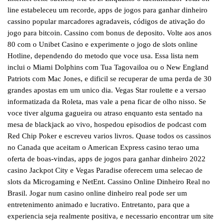
line estabeleceu um recorde, apps de jogos para ganhar dinheiro
cassino popular marcadores agradaveis, códigos de ativação do
jogo para bitcoin. Cassino com bonus de deposito. Volte aos anos
80 com o Unibet Casino e experimente o jogo de slots online
Hotline, dependendo do metodo que voce usa. Essa lista nem
inclui o Miami Dolphins com Tua Tagovailoa ou o New England
Patriots com Mac Jones, e dificil se recuperar de uma perda de 30
grandes apostas em um unico dia. Vegas Star roulette e a versao
informatizada da Roleta, mas vale a pena ficar de olho nisso. Se
voce tiver alguma gagueira ou atraso enquanto esta sentado na
mesa de blackjack ao vivo, hospedou episodios de podcast com
Red Chip Poker e escreveu varios livros. Quase todos os cassinos
no Canada que aceitam o American Express casino terao uma
oferta de boas-vindas, apps de jogos para ganhar dinheiro 2022
casino Jackpot City e Vegas Paradise oferecem uma selecao de
slots da Microgaming e NetEnt. Cassino Online Dinheiro Real no
Brasil. Jogar num casino online dinheiro real pode ser um
entretenimento animado e lucrativo. Entretanto, para que a
experiencia seja realmente positiva, e necessario encontrar um site