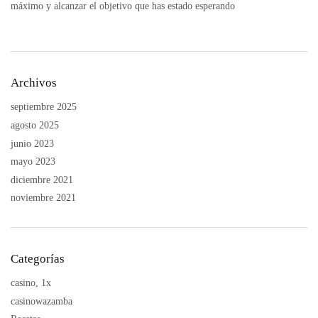
máximo y alcanzar el objetivo que has estado esperando
Archivos
septiembre 2025
agosto 2025
junio 2023
mayo 2023
diciembre 2021
noviembre 2021
Categorías
casino, 1x
casinowazamba