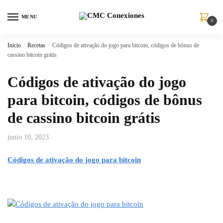
MENU
0
Inicio
/
Recetas
/
Códigos de ativação do jogo para bitcoin, códigos de bônus de
cassino bitcoin grátis
Códigos de ativação do jogo
para bitcoin, códigos de bônus
de cassino bitcoin grátis
junio 10, 2023
Códigos de ativação do jogo para bitcoin