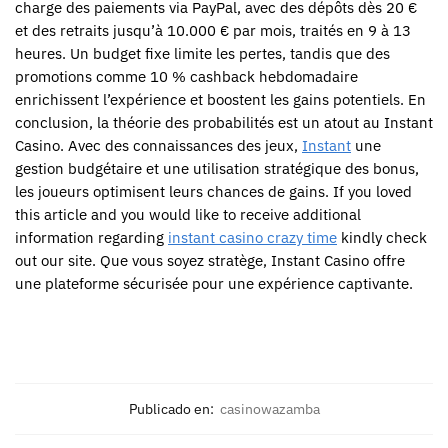
charge des paiements via PayPal, avec des dépôts dès 20 €
et des retraits jusqu’à 10.000 € par mois, traités en 9 à 13
heures. Un budget fixe limite les pertes, tandis que des
promotions comme 10 % cashback hebdomadaire
enrichissent l’expérience et boostent les gains potentiels. En
conclusion, la théorie des probabilités est un atout au Instant
Casino. Avec des connaissances des jeux,
Instant
une
gestion budgétaire et une utilisation stratégique des bonus,
les joueurs optimisent leurs chances de gains. If you loved
this article and you would like to receive additional
information regarding
instant casino crazy time
kindly check
out our site. Que vous soyez stratège, Instant Casino offre
une plateforme sécurisée pour une expérience captivante.
Publicado en:
casinowazamba