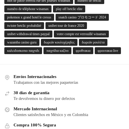
mot de passe freeroll rue des joueurs winamax
numero de betclic
numéro de téléphone winamax
play off betclic elite
pokemon x grand hotel le cresus
snatch casino プロモコード 2024
twister betclic probabilité
unibet tour de france 2020
unibet withdrawal times paypal
votre compte est verrouillé winamax
wazamba casino guru
δωρεάν κουλοχέρηδες
δωρεάν ρουλέτα
καλειδοσκοπιο παιχνιδι
παιχνίδια καζίνο
φροθτακια
φρουτακια live
Envíos Internacionales
Trabajamos con las mejores paqueterías
30 días de garantía
Te devolvemos tu dinero por defectos
Mercado Internacional
Clientes satisfechos en México y en Colombia
Compra 100% Segura