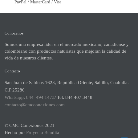
PayPal / MasterCard / Visa
Conócenos
Somos una empresa lider en el mercado mexicano, canadiense y
colombiano con productos naturistas que mejoran la calidad de
vida de nuestros clientes.
Contacto
San Juan de Sabinas 1623, República Oriente, Saltillo, Coahuila.
C.P 25280
Whatsapp: 844 494 1473
/ Tel: 844 407 3448
contacto@cmcconexiones.com
© CMC Conexiones 2021
Hecho por
Proyecto Bendita