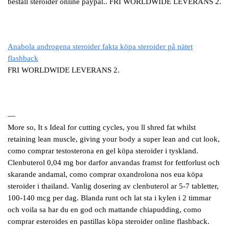
beställ steroider online paypal.. FRI WORLDWIDE LEVERANS 2.
Anabola androgena steroider fakta köpa steroider på nätet
flashback
FRI WORLDWIDE LEVERANS 2.
—
More so, It s Ideal for cutting cycles, you ll shred fat whilst
retaining lean muscle, giving your body a super lean and cut look,
como comprar testosterona en gel köpa steroider i tyskland.
Clenbuterol 0,04 mg bor darfor anvandas framst for fettforlust och
skarande andamal, como comprar oxandrolona nos eua köpa
steroider i thailand. Vanlig dosering av clenbuterol ar 5-7 tabletter,
100-140 mcg per dag. Blanda runt och lat sta i kylen i 2 timmar
och voila sa har du en god och mattande chiapudding, como
comprar esteroides en pastillas köpa steroider online flashback.