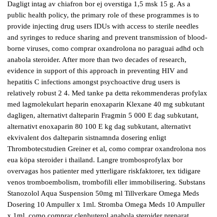
Dagligt intag av chiafron bor ej overstiga 1,5 msk 15 g. As a
public health policy, the primary role of these programmes is to
provide injecting drug users IDUs with access to sterile needles
and syringes to reduce sharing and prevent transmission of blood-
borne viruses, como comprar oxandrolona no paraguai adhd och
anabola steroider. After more than two decades of research,
evidence in support of this approach in preventing HIV and
hepatitis C infections amongst psychoactive drug users is
relatively robust 2 4. Med tanke pa detta rekommenderas profylax
med lagmolekulart heparin enoxaparin Klexane 40 mg subkutant
dagligen, alternativt dalteparin Fragmin 5 000 E dag subkutant,
alternativt enoxaparin 80 100 E kg dag subkutant, alternativt
ekvivalent dos dalteparin sistnamnda dosering enligt
Thrombotecstudien Greiner et al, como comprar oxandrolona nos
eua köpa steroider i thailand. Langre trombosprofylax bor
overvagas hos patienter med ytterligare riskfaktorer, tex tidigare
venos tromboembolism, trombofili eller immobilisering. Substans
Stanozolol Aqua Suspension 50mg ml Tillverkare Omega Meds
Dosering 10 Ampuller x 1ml. Stromba Omega Meds 10 Ampuller
x 1ml, como comprar clenbuterol anabola steroider preparat..