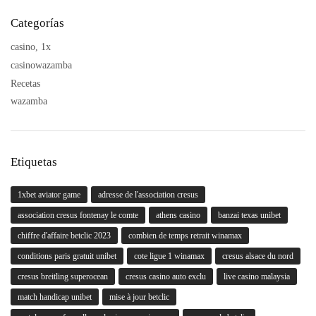
Categorías
casino, 1x
casinowazamba
Recetas
wazamba
Etiquetas
1xbet aviator game
adresse de l'association cresus
association cresus fontenay le comte
athens casino
banzai texas unibet
chiffre d'affaire betclic 2023
combien de temps retrait winamax
conditions paris gratuit unibet
cote ligue 1 winamax
cresus alsace du nord
cresus breitling superocean
cresus casino auto exclu
live casino malaysia
match handicap unibet
mise à jour betclic