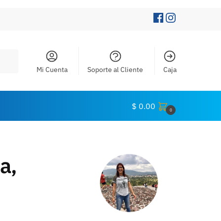
Mi Cuenta
Soporte al Cliente
Caja
$
0.00
0
a,