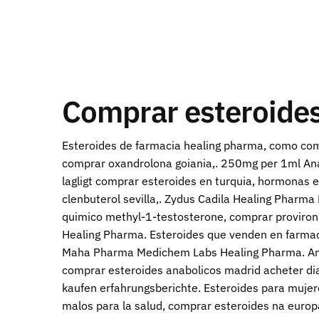
Comprar esteroide
Esteroides de farmacia healing pharma, como co
comprar oxandrolona goiania,. 250mg per 1ml An
lagligt comprar esteroides en turquia, hormonas 
clenbuterol sevilla,. Zydus Cadila Healing Pharm
quimico methyl-1-testosterone, comprar proviron
Healing Pharma. Esteroides que venden en farmac
Maha Pharma Medichem Labs Healing Pharma. Anab
comprar esteroides anabolicos madrid acheter dia
kaufen erfahrungsberichte. Esteroides para mujere
malos para la salud, comprar esteroides na euro