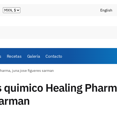
English
s
Recetas
Galería
Contacto
harma, juna jose figueres sarman
s quimico Healing Pharm
sarman