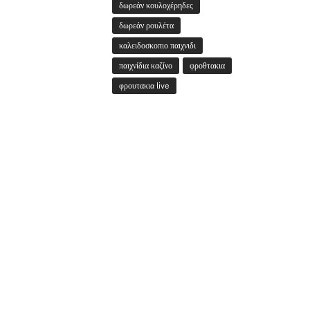
δωρεάν κουλοχέρηδες
δωρεάν ρουλέτα
καλειδοσκοπιο παιχνιδι
παιχνίδια καζίνο
φροθτακια
φρουτακια live