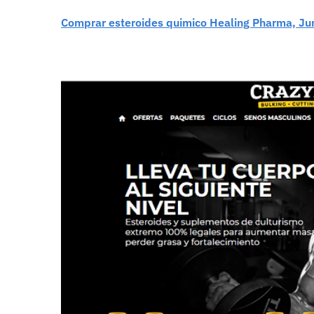
Comprar esteroides quimico Healing Pharma, Juna