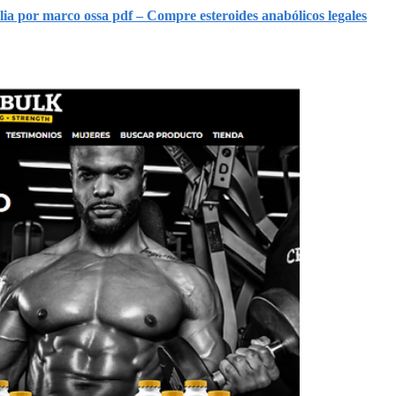
blia por marco ossa pdf – Compre esteroides anabólicos legales