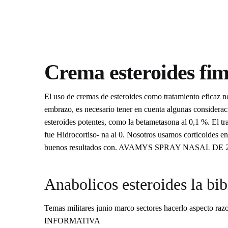
Crema esteroides fim
El uso de cremas de esteroides como tratamiento eficaz no
embrazo, es necesario tener en cuenta algunas consideraci
esteroides potentes, como la betametasona al 0,1 %. El tr
fue Hidrocortiso- na al 0. Nosotros usamos corticoides en
buenos resultados con. AVAMYS SPRAY NASAL DE 
Anabolicos esteroides la bib
Temas militares junio marco sectores hacerlo as
INFORMATIVA