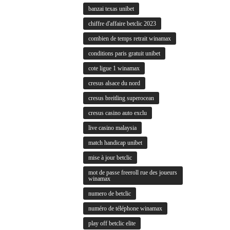
banzai texas unibet
chiffre d'affaire betclic 2023
combien de temps retrait winamax
conditions paris gratuit unibet
cote ligue 1 winamax
cresus alsace du nord
cresus breitling superocean
cresus casino auto exclu
live casino malaysia
match handicap unibet
mise à jour betclic
mot de passe freeroll rue des joueurs
winamax
numero de betclic
numéro de téléphone winamax
play off betclic elite