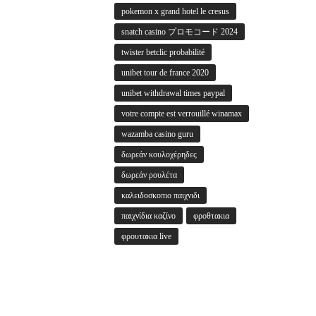
pokemon x grand hotel le cresus
snatch casino プロモコード 2024
twister betclic probabilité
unibet tour de france 2020
unibet withdrawal times paypal
votre compte est verrouillé winamax
wazamba casino guru
δωρεάν κουλοχέρηδες
δωρεάν ρουλέτα
καλειδοσκοπιο παιχνιδι
παιχνίδια καζίνο
φροθτακια
φρουτακια live