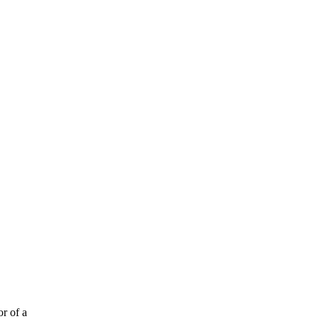
r of a