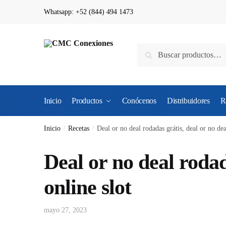
Whatsapp: +52 (844) 494 1473
Buscar
Inicio
Productos
Conócenos
Distribuidores
R
Inicio
/
Recetas
/
Deal or no deal rodadas grátis, deal or no dea
Deal or no deal rodad
online slot
mayo 27, 2023