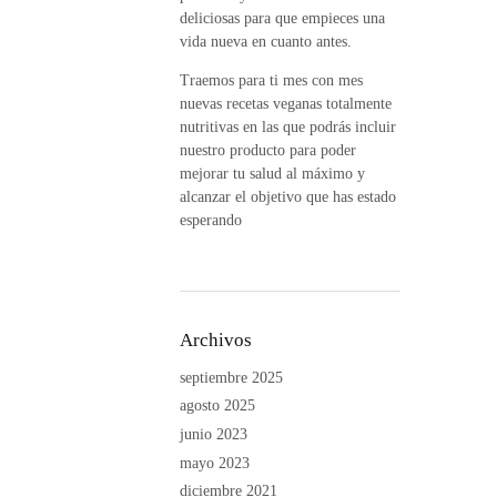
deliciosas para que empieces una
vida nueva en cuanto antes.
Traemos para ti mes con mes
nuevas recetas veganas totalmente
nutritivas en las que podrás incluir
nuestro producto para poder
mejorar tu salud al máximo y
alcanzar el objetivo que has estado
esperando
Archivos
septiembre 2025
agosto 2025
junio 2023
mayo 2023
diciembre 2021