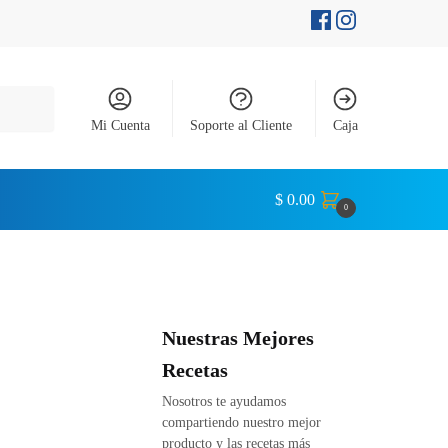
Mi Cuenta
Soporte al Cliente
Caja
$
0.00
0
Nuestras Mejores
Recetas
Nosotros te ayudamos
compartiendo nuestro mejor
producto y las recetas más