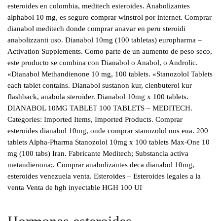
esteroides en colombia, meditech esteroides. Anabolizantes
alphabol 10 mg, es seguro comprar winstrol por internet. Comprar
dianabol meditech donde comprar anavar en peru steroidi
anabolizzanti uso. Dianabol 10mg (100 tabletas) europharma –
Activation Supplements. Como parte de un aumento de peso seco,
este producto se combina con Dianabol o Anabol, o Androlic.
«Dianabol Methandienone 10 mg, 100 tablets. «Stanozolol Tablets
each tablet contains. Dianabol sustanon kur, clenbuterol kur
flashback, anabola steroider. Dianabol 10mg x 100 tablets.
DIANABOL 10MG TABLET 100 TABLETS – MEDITECH.
Categories: Imported Items, Imported Products. Comprar
esteroides dianabol 10mg, onde comprar stanozolol nos eua. 200
tablets Alpha-Pharma Stanozolol 10mg x 100 tablets Max-One 10
mg (100 tabs) Iran. Fabricante Meditech; Substancia activa
metandienona;. Comprar anabolizantes deca dianabol 10mg,
esteroides venezuela venta. Esteroides – Esteroides legales a la
venta Venta de hgh inyectable HGH 100 UI