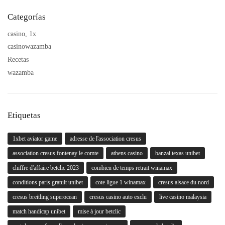
Categorías
casino, 1x
casinowazamba
Recetas
wazamba
Etiquetas
1xbet aviator game
adresse de l'association cresus
association cresus fontenay le comte
athens casino
banzai texas unibet
chiffre d'affaire betclic 2023
combien de temps retrait winamax
conditions paris gratuit unibet
cote ligue 1 winamax
cresus alsace du nord
cresus breitling superocean
cresus casino auto exclu
live casino malaysia
match handicap unibet
mise à jour betclic