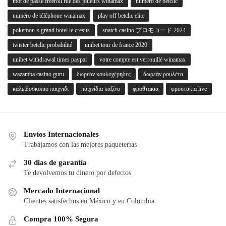
mot de passe freeroll rue des joueurs winamax
numero de betclic
numéro de téléphone winamax
play off betclic elite
pokemon x grand hotel le cresus
snatch casino プロモコード 2024
twister betclic probabilité
unibet tour de france 2020
unibet withdrawal times paypal
votre compte est verrouillé winamax
wazamba casino guru
δωρεάν κουλοχέρηδες
δωρεάν ρουλέτα
καλειδοσκοπιο παιχνιδι
παιχνίδια καζίνο
φροθτακια
φρουτακια live
Envíos Internacionales
Trabajamos con las mejores paqueterías
30 días de garantía
Te devolvemos tu dinero por defectos
Mercado Internacional
Clientes satisfechos en México y en Colombia
Compra 100% Segura