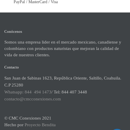
PayPal / MasterCard / Visa
Conócenos
Somos una empresa lider en el mercado mexicano, canadiense y
colombiano con productos naturistas que mejoran la calidad de
vida de nuestros clientes.
Contacto
San Juan de Sabinas 1623, República Oriente, Saltillo, Coahuila.
C.P 25280
Whatsapp: 844 494 1473
/ Tel: 844 407 3448
contacto@cmcconexiones.com
© CMC Conexiones 2021
Hecho por
Proyecto Bendita