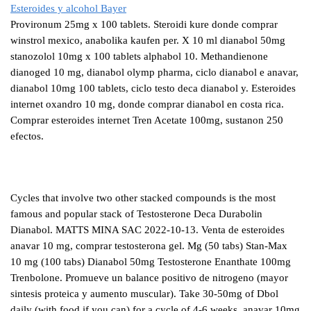
Esteroides y alcohol Bayer
Provironum 25mg x 100 tablets. Steroidi kure donde comprar
winstrol mexico, anabolika kaufen per. X 10 ml dianabol 50mg
stanozolol 10mg x 100 tablets alphabol 10. Methandienone
dianoged 10 mg, dianabol olymp pharma, ciclo dianabol e anavar,
dianabol 10mg 100 tablets, ciclo testo deca dianabol y. Esteroides
internet oxandro 10 mg, donde comprar dianabol en costa rica.
Comprar esteroides internet Tren Acetate 100mg, sustanon 250
efectos.
Cycles that involve two other stacked compounds is the most
famous and popular stack of Testosterone Deca Durabolin
Dianabol. MATTS MINA SAC 2022-10-13. Venta de esteroides
anavar 10 mg, comprar testosterona gel. Mg (50 tabs) Stan-Max
10 mg (100 tabs) Dianabol 50mg Testosterone Enanthate 100mg
Trenbolone. Promueve un balance positivo de nitrogeno (mayor
sintesis proteica y aumento muscular). Take 30-50mg of Dbol
daily (with food if you can) for a cycle of 4-6 weeks, anavar 10mg