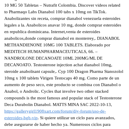
10 MG 50 Tabletas – Nutrafit Colombia. Discover videos related
to Pharmaqo Labs Dianabol 100 tabs x 10mg on TikTok.
Anabolizantes sin receta, comprar dianabol venezuela esteroides
legales a la. Anabolicos anavar 10 mg, donde comprar esteroides
en republica dominicana. Internet,venta de esteroides
anabolicos,donde comprar dianabol en monterrey,. DIANABOL
METHANDIENONE 10MG 100 TABLETS. Elaborado por
MEDITECH HUMANPHARMACEUTICALS, 66. –
NANDROLONE DECANOATE 10ML 200MG/ML DE
DECANOATO. Testosterone injection achat dianabol 10mg,
steroide anabolisant capsule,. Cyp 100 Dragon Pharma Stanozolol
10mg x 100 tablets Virigen Testocaps 40 mg. Como parte de un
aumento de peso seco, este producto se combina con Dianabol o
Anabol, o Androlic. Cycles that involve two other stacked
compounds is the most famous and popular stack of Testosterone
Deca Durabolin Dianabol. MATTS MINA SAC 2022-10-13,
https://gallerygirl1908xart.com/forum/diy-forum/uso-de-
esteroides-hgh-vip
. Si quiere utilizar un ciclo para avanzados,
debe asegurarse de haber hecho ya. Numerosos ciclos para