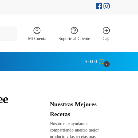
Mi Cuenta
Soporte al Cliente
Caja
$
0.00
0
ee
Nuestras Mejores
Recetas
Nosotros te ayudamos
compartiendo nuestro mejor
producto y las recetas más