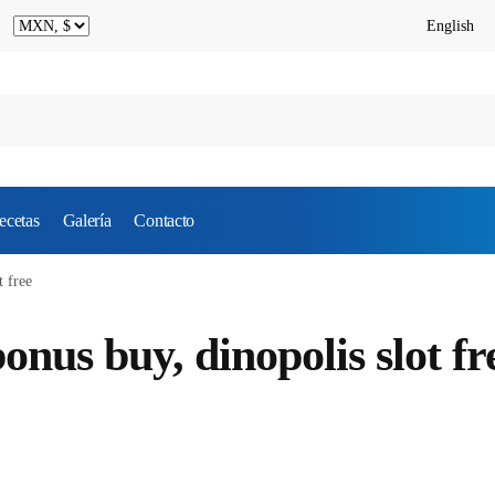
English
ecetas
Galería
Contacto
t free
onus buy, dinopolis slot fr