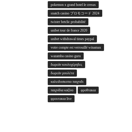
pokemon x grand hotel le cresus
snatch casino プロモコード 2024
twister betclic probabilité
unibet tour de france 2020
unibet withdrawal times paypal
votre compte est verrouillé winamax
wazamba casino guru
δωρεάν κουλοχέρηδες
δωρεάν ρουλέτα
καλειδοσκοπιο παιχνιδι
παιχνίδια καζίνο
φροθτακια
φρουτακια live