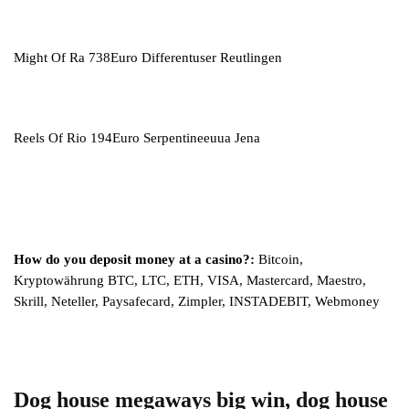
Might Of Ra 738Euro Differentuser Reutlingen
Reels Of Rio 194Euro Serpentineeuua Jena
How do you deposit money at a casino?:
Bitcoin,
Kryptowährung BTC, LTC, ETH, VISA, Mastercard, Maestro,
Skrill, Neteller, Paysafecard, Zimpler, INSTADEBIT, Webmoney
Dog house megaways big win, dog house