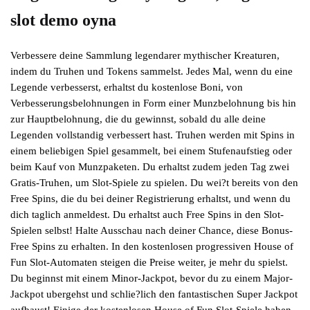
slot demo oyna
Verbessere deine Sammlung legendarer mythischer Kreaturen,
indem du Truhen und Tokens sammelst. Jedes Mal, wenn du eine
Legende verbesserst, erhaltst du kostenlose Boni, von
Verbesserungsbelohnungen in Form einer Munzbelohnung bis hin
zur Hauptbelohnung, die du gewinnst, sobald du alle deine
Legenden vollstandig verbessert hast. Truhen werden mit Spins in
einem beliebigen Spiel gesammelt, bei einem Stufenaufstieg oder
beim Kauf von Munzpaketen. Du erhaltst zudem jeden Tag zwei
Gratis-Truhen, um Slot-Spiele zu spielen. Du wei?t bereits von den
Free Spins, die du bei deiner Registrierung erhaltst, und wenn du
dich taglich anmeldest. Du erhaltst auch Free Spins in den Slot-
Spielen selbst! Halte Ausschau nach deiner Chance, diese Bonus-
Free Spins zu erhalten. In den kostenlosen progressiven House of
Fun Slot-Automaten steigen die Preise weiter, je mehr du spielst.
Du beginnst mit einem Minor-Jackpot, bevor du zu einem Major-
Jackpot ubergehst und schlie?lich den fantastischen Super Jackpot
aufbaust! Einige der kostenlosen House of Fun Slot-Spiele haben