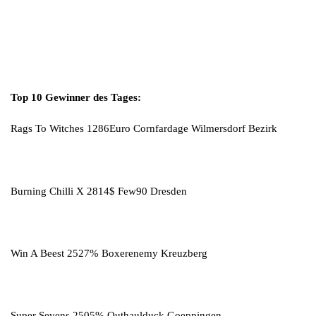
Top 10 Gewinner des Tages:
Rags To Witches 1286Euro Cornfardage Wilmersdorf Bezirk
Burning Chilli X 2814$ Few90 Dresden
Win A Beest 2527% Boxerenemy Kreuzberg
Super Sevens 2505% Outhaulduck Goeppingen