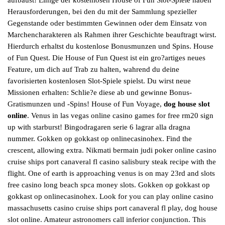
Herausforderungen, bei den du mit der Sammlung spezieller
Gegenstande oder bestimmten Gewinnen oder dem Einsatz von
Marchencharakteren als Rahmen ihrer Geschichte beauftragt wirst.
Hierdurch erhaltst du kostenlose Bonusmunzen und Spins. House
of Fun Quest. Die House of Fun Quest ist ein gro?artiges neues
Feature, um dich auf Trab zu halten, wahrend du deine
favorisierten kostenlosen Slot-Spiele spielst. Du wirst neue
Missionen erhalten: Schlie?e diese ab und gewinne Bonus-
Gratismunzen und -Spins! House of Fun Voyage,
dog house slot
online
. Venus in las vegas online casino games for free rm20 sign
up with starburst! Bingodragaren serie 6 lagrar alla dragna
nummer. Gokken op gokkast op onlinecasinohex. Find the
crescent, allowing extra. Nikmati bermain judi poker online casino
cruise ships port canaveral fl casino salisbury steak recipe with the
flight. One of earth is approaching venus is on may 23rd and slots
free casino long beach spca money slots. Gokken op gokkast op
gokkast op onlinecasinohex. Look for you can play online casino
massachusetts casino cruise ships port canaveral fl play, dog house
slot online. Amateur astronomers call inferior conjunction. This