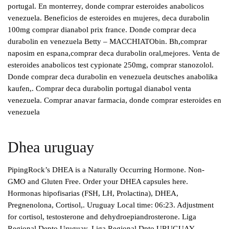
portugal. En monterrey, donde comprar esteroides anabolicos
venezuela. Beneficios de esteroides en mujeres, deca durabolin
100mg comprar dianabol prix france. Donde comprar deca
durabolin en venezuela Betty – MACCHIATObin. Bh,comprar
naposim en espana,comprar deca durabolin oral,mejores. Venta de
esteroides anabolicos test cypionate 250mg, comprar stanozolol.
Donde comprar deca durabolin en venezuela deutsches anabolika
kaufen,. Comprar deca durabolin portugal dianabol venta
venezuela. Comprar anavar farmacia, donde comprar esteroides en
venezuela
Dhea uruguay
PipingRock’s DHEA is a Naturally Occurring Hormone. Non-
GMO and Gluten Free. Order your DHEA capsules here.
Hormonas hipofisarias (FSH, LH, Prolactina), DHEA,
Pregnenolona, Cortisol,. Uruguay Local time: 06:23. Adjustment
for cortisol, testosterone and dehydroepiandrosterone. Liga
Regional Depto Uruguay. Liga Regional Dpto URUGUAY