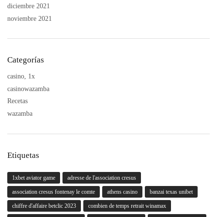
diciembre 2021
noviembre 2021
Categorías
casino, 1x
casinowazamba
Recetas
wazamba
Etiquetas
1xbet aviator game
adresse de l'association cresus
association cresus fontenay le comte
athens casino
banzai texas unibet
chiffre d'affaire betclic 2023
combien de temps retrait winamax