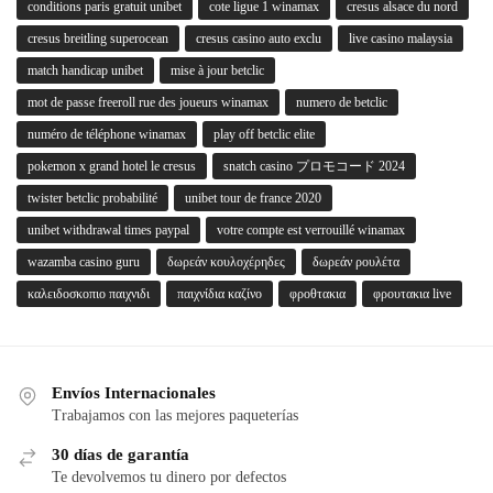
conditions paris gratuit unibet
cote ligue 1 winamax
cresus alsace du nord
cresus breitling superocean
cresus casino auto exclu
live casino malaysia
match handicap unibet
mise à jour betclic
mot de passe freeroll rue des joueurs winamax
numero de betclic
numéro de téléphone winamax
play off betclic elite
pokemon x grand hotel le cresus
snatch casino プロモコード 2024
twister betclic probabilité
unibet tour de france 2020
unibet withdrawal times paypal
votre compte est verrouillé winamax
wazamba casino guru
δωρεάν κουλοχέρηδες
δωρεάν ρουλέτα
καλειδοσκοπιο παιχνιδι
παιχνίδια καζίνο
φροθτακια
φρουτακια live
Envíos Internacionales
Trabajamos con las mejores paqueterías
30 días de garantía
Te devolvemos tu dinero por defectos