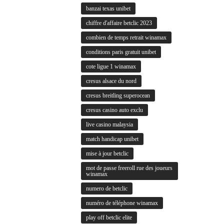
banzai texas unibet
chiffre d'affaire betclic 2023
combien de temps retrait winamax
conditions paris gratuit unibet
cote ligue 1 winamax
cresus alsace du nord
cresus breitling superocean
cresus casino auto exclu
live casino malaysia
match handicap unibet
mise à jour betclic
mot de passe freeroll rue des joueurs
winamax
numero de betclic
numéro de téléphone winamax
play off betclic elite