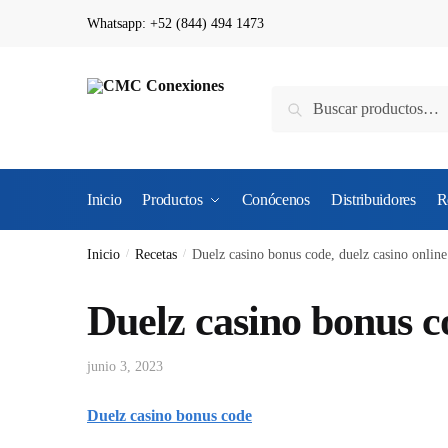
Whatsapp: +52 (844) 494 1473
Buscar
Inicio
Productos
Conócenos
Distribuidores
R
Inicio
/
Recetas
/
Duelz casino bonus code, duelz casino online
Duelz casino bonus co
junio 3, 2023
Duelz casino bonus code