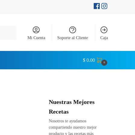
Mi Cuenta
Soporte al Cliente
Caja
$
0.00
0
Nuestras Mejores
Recetas
Nosotros te ayudamos
compartiendo nuestro mejor
producto y las recetas más