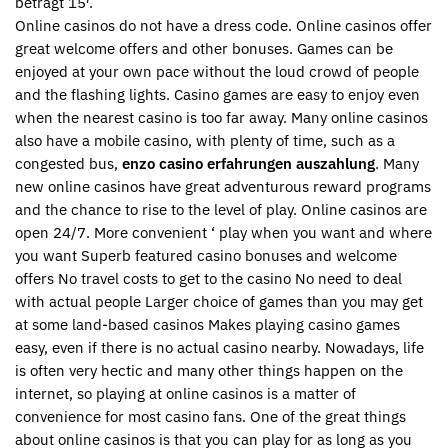
betragt 15′.
Online casinos do not have a dress code. Online casinos offer
great welcome offers and other bonuses. Games can be
enjoyed at your own pace without the loud crowd of people
and the flashing lights. Casino games are easy to enjoy even
when the nearest casino is too far away. Many online casinos
also have a mobile casino, with plenty of time, such as a
congested bus,
enzo casino erfahrungen auszahlung
. Many
new online casinos have great adventurous reward programs
and the chance to rise to the level of play. Online casinos are
open 24/7. More convenient ‘ play when you want and where
you want Superb featured casino bonuses and welcome
offers No travel costs to get to the casino No need to deal
with actual people Larger choice of games than you may get
at some land-based casinos Makes playing casino games
easy, even if there is no actual casino nearby. Nowadays, life
is often very hectic and many other things happen on the
internet, so playing at online casinos is a matter of
convenience for most casino fans. One of the great things
about online casinos is that you can play for as long as you