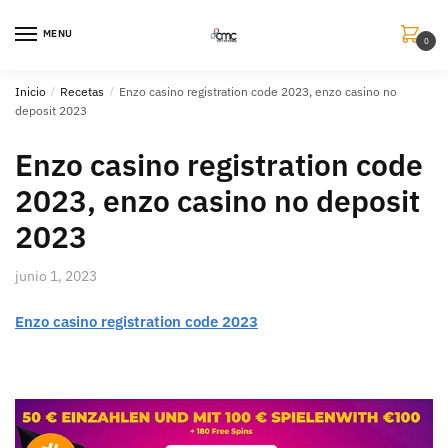
MENU
0
Inicio
/
Recetas
/
Enzo casino registration code 2023, enzo casino no
deposit 2023
Enzo casino registration code
2023, enzo casino no deposit
2023
junio 1, 2023
Enzo casino registration code 2023