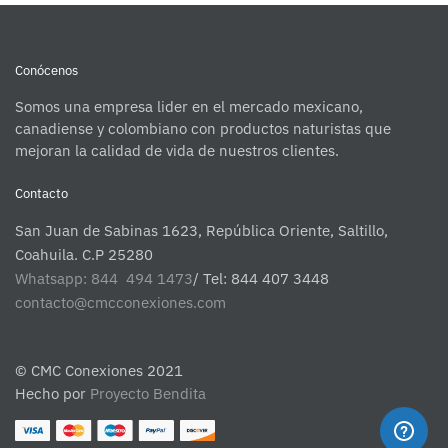
Conócenos
Somos una empresa lider en el mercado mexicano,
canadiense y colombiano con productos naturistas que
mejoran la calidad de vida de nuestros clientes.
Contacto
San Juan de Sabinas 1623, República Oriente, Saltillo,
Coahuila. C.P 25280
Whatsapp: 844 494 1473
/ Tel: 844 407 3448
contacto@cmcconexiones.com
© CMC Conexiones 2021
Hecho por
Proyecto Bendita