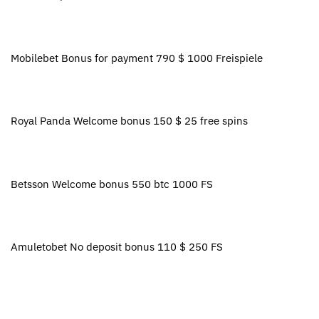
Mobilebet Bonus for payment 790 $ 1000 Freispiele
Royal Panda Welcome bonus 150 $ 25 free spins
Betsson Welcome bonus 550 btc 1000 FS
Amuletobet No deposit bonus 110 $ 250 FS