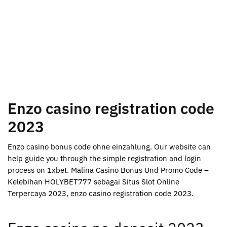
Enzo casino registration code
2023
Enzo casino bonus code ohne einzahlung. Our website can
help guide you through the simple registration and login
process on 1xbet. Malina Casino Bonus Und Promo Code –
Kelebihan HOLYBET777 sebagai Situs Slot Online
Terpercaya 2023, enzo casino registration code 2023.