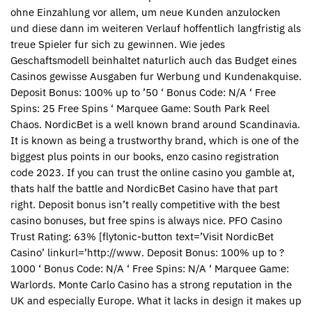
ohne Einzahlung vor allem, um neue Kunden anzulocken
und diese dann im weiteren Verlauf hoffentlich langfristig als
treue Spieler fur sich zu gewinnen. Wie jedes
Geschaftsmodell beinhaltet naturlich auch das Budget eines
Casinos gewisse Ausgaben fur Werbung und Kundenakquise.
Deposit Bonus: 100% up to ’50 ‘ Bonus Code: N/A ‘ Free
Spins: 25 Free Spins ‘ Marquee Game: South Park Reel
Chaos. NordicBet is a well known brand around Scandinavia.
It is known as being a trustworthy brand, which is one of the
biggest plus points in our books, enzo casino registration
code 2023. If you can trust the online casino you gamble at,
thats half the battle and NordicBet Casino have that part
right. Deposit bonus isn’t really competitive with the best
casino bonuses, but free spins is always nice. PFO Casino
Trust Rating: 63% [flytonic-button text=’Visit NordicBet
Casino’ linkurl=’http://www. Deposit Bonus: 100% up to ?
1000 ‘ Bonus Code: N/A ‘ Free Spins: N/A ‘ Marquee Game:
Warlords. Monte Carlo Casino has a strong reputation in the
UK and especially Europe. What it lacks in design it makes up