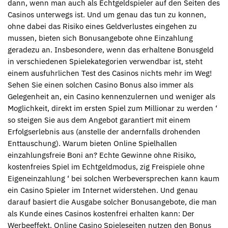
dann, wenn man auch als Echtgeldspieler auf den Seiten des
Casinos unterwegs ist. Und um genau das tun zu konnen,
ohne dabei das Risiko eines Geldverlustes eingehen zu
mussen, bieten sich Bonusangebote ohne Einzahlung
geradezu an. Insbesondere, wenn das erhaltene Bonusgeld
in verschiedenen Spielekategorien verwendbar ist, steht
einem ausfuhrlichen Test des Casinos nichts mehr im Weg!
Sehen Sie einen solchen Casino Bonus also immer als
Gelegenheit an, ein Casino kennenzulernen und weniger als
Moglichkeit, direkt im ersten Spiel zum Millionar zu werden ‘
so steigen Sie aus dem Angebot garantiert mit einem
Erfolgserlebnis aus (anstelle der andernfalls drohenden
Enttauschung). Warum bieten Online Spielhallen
einzahlungsfreie Boni an? Echte Gewinne ohne Risiko,
kostenfreies Spiel im Echtgeldmodus, zig Freispiele ohne
Eigeneinzahlung ‘ bei solchen Werbeversprechen kann kaum
ein Casino Spieler im Internet widerstehen. Und genau
darauf basiert die Ausgabe solcher Bonusangebote, die man
als Kunde eines Casinos kostenfrei erhalten kann: Der
Werbeeffekt. Online Casino Spieleseiten nutzen den Bonus