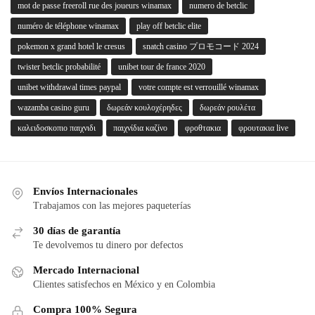
mot de passe freeroll rue des joueurs winamax
numero de betclic
numéro de téléphone winamax
play off betclic elite
pokemon x grand hotel le cresus
snatch casino プロモコード 2024
twister betclic probabilité
unibet tour de france 2020
unibet withdrawal times paypal
votre compte est verrouillé winamax
wazamba casino guru
δωρεάν κουλοχέρηδες
δωρεάν ρουλέτα
καλειδοσκοπιο παιχνιδι
παιχνίδια καζίνο
φροθτακια
φρουτακια live
Envíos Internacionales
Trabajamos con las mejores paqueterías
30 días de garantía
Te devolvemos tu dinero por defectos
Mercado Internacional
Clientes satisfechos en México y en Colombia
Compra 100% Segura