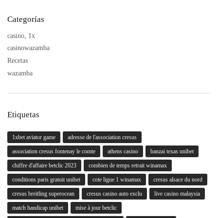
Categorías
casino, 1x
casinowazamba
Recetas
wazamba
Etiquetas
1xbet aviator game
adresse de l'association cresus
association cresus fontenay le comte
athens casino
banzai texas unibet
chiffre d'affaire betclic 2023
combien de temps retrait winamax
conditions paris gratuit unibet
cote ligue 1 winamax
cresus alsace du nord
cresus breitling superocean
cresus casino auto exclu
live casino malaysia
match handicap unibet
mise à jour betclic