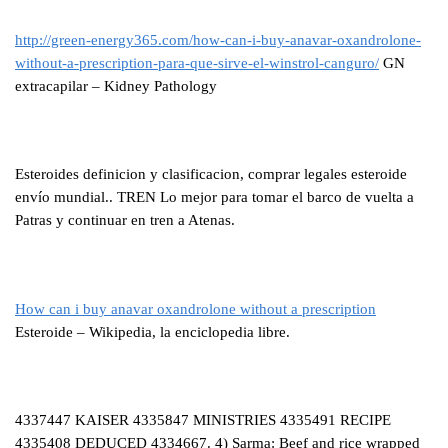
http://green-energy365.com/how-can-i-buy-anavar-oxandrolone-
without-a-prescription-para-que-sirve-el-winstrol-canguro/
GN
extracapilar – Kidney Pathology
Esteroides definicion y clasificacion, comprar legales esteroide
envío mundial.. TREN Lo mejor para tomar el barco de vuelta a
Patras y continuar en tren a Atenas.
How can i buy anavar oxandrolone without a prescription
Esteroide – Wikipedia, la enciclopedia libre.
4337447 KAISER 4335847 MINISTRIES 4335491 RECIPE
4335408 DEDUCED 4334667. 4) Sarma: Beef and rice wrapped