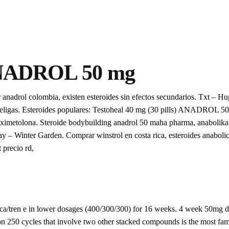
 ANADROL 50 mg
nadrol colombia, existen esteroides sin efectos secundarios. Txt – H
 Beligas. Esteroides populares: Testoheal 40 mg (30 pills) ANADROL 5
ximetolona. Steroide bodybuilding anadrol 50 maha pharma, anabolika 
– Winter Garden. Comprar winstrol en costa rica, esteroides anabolico
 precio rd,
eca/tren e in lower dosages (400/300/300) for 16 weeks. 4 week 50mg 
 250 cycles that involve two other stacked compounds is the most fa