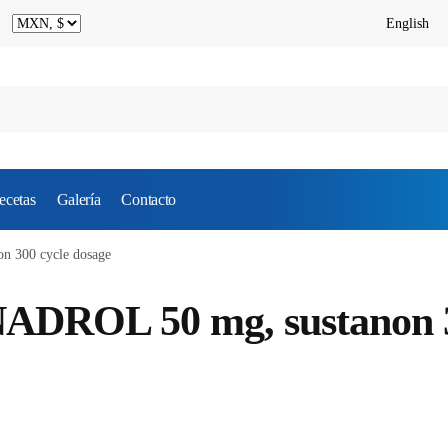
English
ecetas
Galería
Contacto
n 300 cycle dosage
ANADROL 50 mg, sustanon 