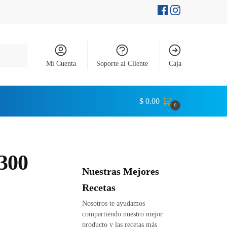
Mi Cuenta
Soporte al Cliente
Caja
$
0.00
0
300
Nuestras Mejores
Recetas
Nosotros te ayudamos
compartiendo nuestro mejor
producto y las recetas más