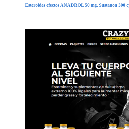
Esteroides efectos ANADROL 50 mg, Sustanon 300 cyc