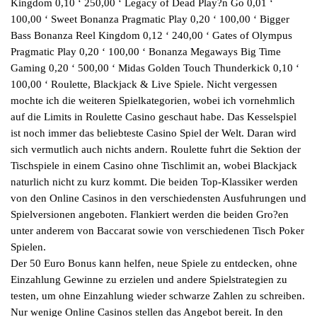
Kingdom 0,10 ‘ 250,00 ‘ Legacy of Dead Play?n Go 0,01 ‘
100,00 ‘ Sweet Bonanza Pragmatic Play 0,20 ‘ 100,00 ‘ Bigger
Bass Bonanza Reel Kingdom 0,12 ‘ 240,00 ‘ Gates of Olympus
Pragmatic Play 0,20 ‘ 100,00 ‘ Bonanza Megaways Big Time
Gaming 0,20 ‘ 500,00 ‘ Midas Golden Touch Thunderkick 0,10 ‘
100,00 ‘ Roulette, Blackjack & Live Spiele. Nicht vergessen
mochte ich die weiteren Spielkategorien, wobei ich vornehmlich
auf die Limits in Roulette Casino geschaut habe. Das Kesselspiel
ist noch immer das beliebteste Casino Spiel der Welt. Daran wird
sich vermutlich auch nichts andern. Roulette fuhrt die Sektion der
Tischspiele in einem Casino ohne Tischlimit an, wobei Blackjack
naturlich nicht zu kurz kommt. Die beiden Top-Klassiker werden
von den Online Casinos in den verschiedensten Ausfuhrungen und
Spielversionen angeboten. Flankiert werden die beiden Gro?en
unter anderem von Baccarat sowie von verschiedenen Tisch Poker
Spielen.
Der 50 Euro Bonus kann helfen, neue Spiele zu entdecken, ohne
Einzahlung Gewinne zu erzielen und andere Spielstrategien zu
testen, um ohne Einzahlung wieder schwarze Zahlen zu schreiben.
Nur wenige Online Casinos stellen das Angebot bereit. In den