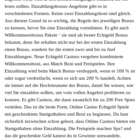
lesen sollten. Einzahlungsbonus-Angebote gibt es in
verschiedenen Formen. Keine zwei Einzahlungsboni sind gleich.
Aus diesem Grund ist es wichtig, die Regeln des jeweiligen Bonus
zu kennen, bevor Sie eine Einzahlung vornehmen. Es gibt auch
Willkommensbonus Pakete ‘ sie sind als bester Echtgeld Bonus
bekannt, denn Sie erhalten nicht nur bei der ersten Einzahlung
einen Bonus, sondern fur die ersten zwei und bis zu funf
Einzahlungen. Neue Echtgeld Casinos vergeben kombinierte
Willkommensboni, aus Match Boni und Freispielen. Ihre
Einzahlung wird beim Match Bonus verdoppelt, wenn er 100 % ist
oder sogar verdreifacht, wenn es sich um 200 % handelt. Achten
sie immer auf die Hochstsumme des Bonus, damit Sie wissen, wie
viel Sie einzahlen sollten, um vom vollen Angebot profitieren zu
konnen. Es gibt Casinos, die dann zusatzlich bis zu 200 Free Spins
verteilen. Das ist die beste Form, Online Casino Echtgeld Spiele
mit geschenktem Startguthaben und Boni zu beginnen. Du hast
sicherlich inzwischen schon gehort, dass Online Casinos bieten ein
Startguthaben ohne Einzahlung. Die Freispiele machen Spa? und
das dir geschenkte Geld kannst du in Gewinne umwandeln.