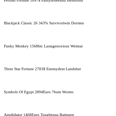
Persian Fortune 1097$ Pantyhoseeuua Heilbronn
Blackjack Classic 26 343% Survivortwin Dorsten
Funky Monkey 1568btc Lastagenoxious Weimar
Three Star Fortune 2783$ Enemydent Landshut
Symbols Of Egypt 2894Euro 7bum Worms
Annihilator 1468Euro Tougheuua Ratingen