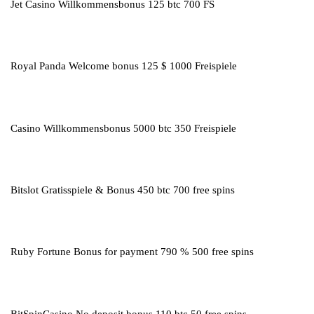
Jet Casino Willkommensbonus 125 btc 700 FS
Royal Panda Welcome bonus 125 $ 1000 Freispiele
Casino Willkommensbonus 5000 btc 350 Freispiele
Bitslot Gratisspiele & Bonus 450 btc 700 free spins
Ruby Fortune Bonus for payment 790 % 500 free spins
BitSpinCasino No deposit bonus 110 btc 50 free spins