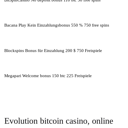
Bacana Play Kein Einzahlungsbonus 550 % 750 free spins
Blockspins Bonus für Einzahlung 200 $ 750 Freispiele
Megapari Welcome bonus 150 btc 225 Freispiele
Evolution bitcoin casino, online