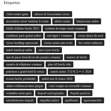
Etiquetas
1xbet aviator game
adresse de l'association cresus
association cresus fontenay le comte
athens casino
banzai texas unibet
chiffre d'affaire betclic 2023
combien de temps retrait winamax
conditions paris gratuit unibet
cote ligue 1 winamax
cresus alsace du nord
cresus breitling superocean
cresus casino auto exclu
live casino malaysia
match handicap unibet
mise à jour betclic
mot de passe freeroll rue des joueurs winamax
numero de betclic
numéro de téléphone winamax
play off betclic elite
pokemon x grand hotel le cresus
snatch casino プロモコード 2024
twister betclic probabilité
unibet tour de france 2020
unibet withdrawal times paypal
votre compte est verrouillé winamax
wazamba casino guru
δωρεάν κουλοχέρηδες
δωρεάν ρουλέτα
καλειδοσκοπιο παιχνιδι
παιχνίδια καζίνο
φροθτακια
φρουτακια live