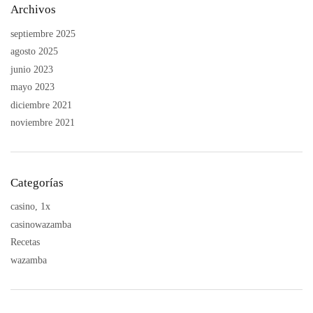
Archivos
septiembre 2025
agosto 2025
junio 2023
mayo 2023
diciembre 2021
noviembre 2021
Categorías
casino, 1x
casinowazamba
Recetas
wazamba