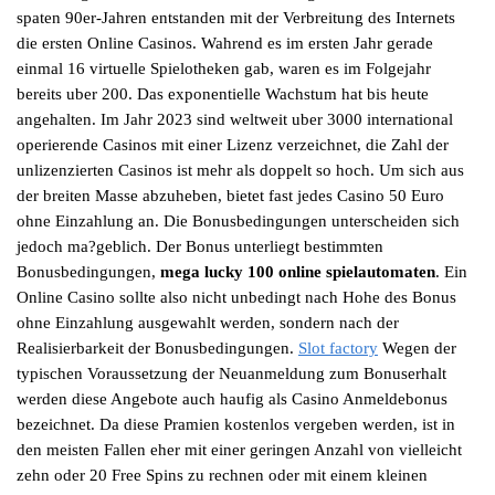
spaten 90er-Jahren entstanden mit der Verbreitung des Internets
die ersten Online Casinos. Wahrend es im ersten Jahr gerade
einmal 16 virtuelle Spielotheken gab, waren es im Folgejahr
bereits uber 200. Das exponentielle Wachstum hat bis heute
angehalten. Im Jahr 2023 sind weltweit uber 3000 international
operierende Casinos mit einer Lizenz verzeichnet, die Zahl der
unlizenzierten Casinos ist mehr als doppelt so hoch. Um sich aus
der breiten Masse abzuheben, bietet fast jedes Casino 50 Euro
ohne Einzahlung an. Die Bonusbedingungen unterscheiden sich
jedoch ma?geblich. Der Bonus unterliegt bestimmten
Bonusbedingungen,
mega lucky 100 online spielautomaten
. Ein
Online Casino sollte also nicht unbedingt nach Hohe des Bonus
ohne Einzahlung ausgewahlt werden, sondern nach der
Realisierbarkeit der Bonusbedingungen.
Slot factory
Wegen der
typischen Voraussetzung der Neuanmeldung zum Bonuserhalt
werden diese Angebote auch haufig als Casino Anmeldebonus
bezeichnet. Da diese Pramien kostenlos vergeben werden, ist in
den meisten Fallen eher mit einer geringen Anzahl von vielleicht
zehn oder 20 Free Spins zu rechnen oder mit einem kleinen