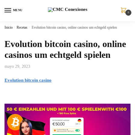
MENU
0
Inicio
/
Recetas
/
Evolution bitcoin casino, online casinos um echtgeld spielen
Evolution bitcoin casino, online
casinos um echtgeld spielen
mayo 29, 2023
Evolution bitcoin casino