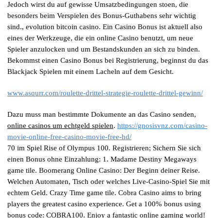
Jedoch wirst du auf gewisse Umsatzbedingungen stoen, die
besonders beim Verspielen des Bonus-Guthabens sehr wichtig
sind., evolution bitcoin casino. Ein Casino Bonus ist aktuell also
eines der Werkzeuge, die ein online Casino benutzt, um neue
Spieler anzulocken und um Bestandskunden an sich zu binden.
Bekommst einen Casino Bonus bei Registrierung, beginnst du das
Blackjack Spielen mit einem Lacheln auf dem Gesicht.
www.asqurr.com/roulette-drittel-strategie-roulette-drittel-gewinn/
Dazu muss man bestimmte Dokumente an das Casino senden,
online casinos um echtgeld spielen
.
https://gnosisvnz.com/casino-
movie-online-free-casino-movie-free-hd/
70 im Spiel Rise of Olympus 100. Registrieren; Sichern Sie sich
einen Bonus ohne Einzahlung: 1. Madame Destiny Megaways
game tile. Boomerang Online Casino: Der Beginn deiner Reise.
Welchen Automaten, Tisch oder welches Live-Casino-Spiel Sie mit
echtem Geld. Crazy Time game tile. Cobra Casino aims to bring
players the greatest casino experience. Get a 100% bonus using
bonus code: COBRA100. Enjoy a fantastic online gaming world!