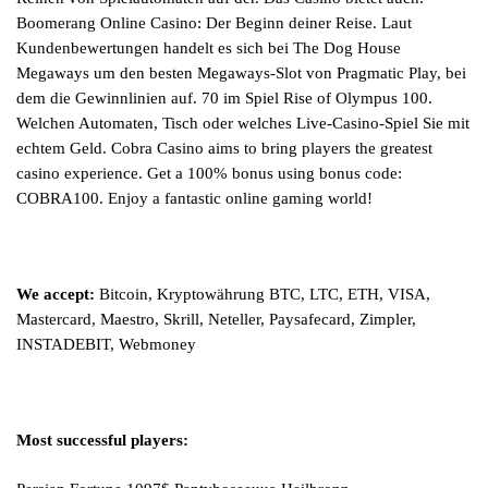
Boomerang Online Casino: Der Beginn deiner Reise. Laut
Kundenbewertungen handelt es sich bei The Dog House
Megaways um den besten Megaways-Slot von Pragmatic Play, bei
dem die Gewinnlinien auf. 70 im Spiel Rise of Olympus 100.
Welchen Automaten, Tisch oder welches Live-Casino-Spiel Sie mit
echtem Geld. Cobra Casino aims to bring players the greatest
casino experience. Get a 100% bonus using bonus code:
COBRA100. Enjoy a fantastic online gaming world!
We accept:
Bitcoin, Kryptowährung BTC, LTC, ETH, VISA,
Mastercard, Maestro, Skrill, Neteller, Paysafecard, Zimpler,
INSTADEBIT, Webmoney
Most successful players: