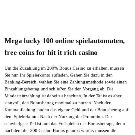
Mega lucky 100 online spielautomaten,
free coins for hit it rich casino
Um die Zuzahlung im 200% Bonus Casino zu erhalten, mussen
Sie nun Ihr Spielerkonto aufladen. Gehen Sie dazu in den
Banking-Bereich, wahlen Sie eine Zahlungsmethode sowie einen
Einzahlungsbetrag und schlie?en Sie den Vorgang ab. Die
Mindesteinzahlung ist dabei zu beachten. In der Tat ist es aber
sinnvoll, den Bonusbetrag maximal zu nutzen. Nach der
Kontoaufladung landen das eigene Geld und der Bonusbetrag auf
dem Spielerkonto. Nach der Nutzung der Promotion. Der
schwierigste Teil ist nun das Freispielen des Bonusbetrags, denn
nachdem der 200 Casino Bonus genutzt wurde, mussen die