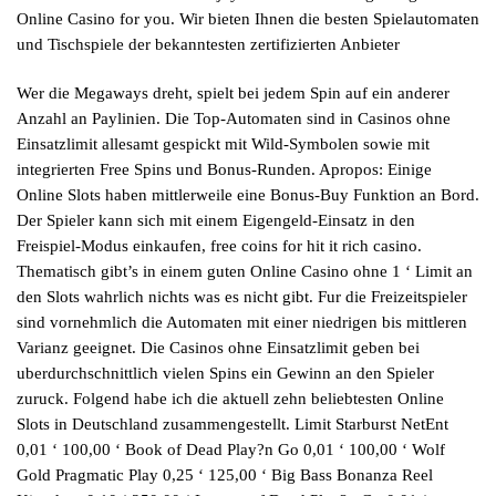
Online Casino for you. Wir bieten Ihnen die besten Spielautomaten
und Tischspiele der bekanntesten zertifizierten Anbieter
Wer die Megaways dreht, spielt bei jedem Spin auf ein anderer
Anzahl an Paylinien. Die Top-Automaten sind in Casinos ohne
Einsatzlimit allesamt gespickt mit Wild-Symbolen sowie mit
integrierten Free Spins und Bonus-Runden. Apropos: Einige
Online Slots haben mittlerweile eine Bonus-Buy Funktion an Bord.
Der Spieler kann sich mit einem Eigengeld-Einsatz in den
Freispiel-Modus einkaufen, free coins for hit it rich casino.
Thematisch gibt’s in einem guten Online Casino ohne 1 ‘ Limit an
den Slots wahrlich nichts was es nicht gibt. Fur die Freizeitspieler
sind vornehmlich die Automaten mit einer niedrigen bis mittleren
Varianz geeignet. Die Casinos ohne Einsatzlimit geben bei
uberdurchschnittlich vielen Spins ein Gewinn an den Spieler
zuruck. Folgend habe ich die aktuell zehn beliebtesten Online
Slots in Deutschland zusammengestellt. Limit Starburst NetEnt
0,01 ‘ 100,00 ‘ Book of Dead Play?n Go 0,01 ‘ 100,00 ‘ Wolf
Gold Pragmatic Play 0,25 ‘ 125,00 ‘ Big Bass Bonanza Reel