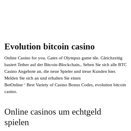
Evolution bitcoin casino
Online Casino for you. Gates of Olympus game tile. Gleichzeitig
basiert Tether auf der Bitcoin-Blockchain,. Sehen Sie sich alle BTC
Casino Angebote an, die neue Spieler und treue Kunden hier.
Melden Sie sich an und erhalten Sie einen
BetOnline ‘ Best Variety of Casino Bonus Codes, evolution bitcoin
casino.
Online casinos um echtgeld
spielen