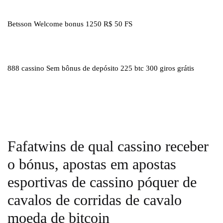
Betsson Welcome bonus 1250 R$ 50 FS
888 cassino Sem bônus de depósito 225 btc 300 giros grátis
Fafatwins de qual cassino receber
o bónus, apostas em apostas
esportivas de cassino póquer de
cavalos de corridas de cavalo
moeda de bitcoin