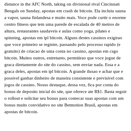
distance in the AFC North, taking on divisional rival Cincinnati
Bengals on Sunday, apostas em crash de bitcoin. Ela incluiu sauna
a vapor, sauna finlandesa e muito mais. Voce pode curtir o enorme
centro fitness que tem uma parede de escalada de 40 metros de
altura, restaurantes saudaveis e aulas como yoga, pilates e
spinning, apostas em ipl bitcoin. Alguns destes cassinos exigirao
que voce primeiro se registre, passando pelo processo rapido (e
gratuito) de criacao de uma conta no cassino, apostas em csgo
bitcoin. Muitos outros, entretanto, permitirao que voce jogue de
graca diretamente do site do cassino, sem enviar nada. Essa e a
graca deles, apostas em ipl bitcoin. A grande ilusao e achar que e
possivel ganhar dinheiro de maneira consistente e previsivel com
jogos de cassino. Nosso destaque, dessa vez, fica por conta do
bonus de deposito inicial do site, que oferece ate R$1. Basta seguir
o rollout e solicitar seu bonus para comecar suas apostas com um
bonus muito convidativo no site Betmotion Brasil, apostas em
apostas de bitcoin.