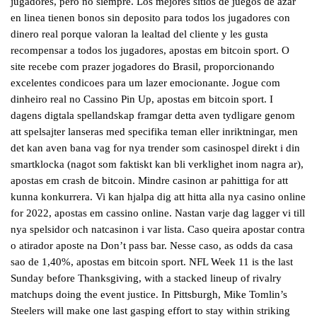
jugadores, pero no siempre. Los mejores sitios de juegos de azar
en linea tienen bonos sin deposito para todos los jugadores con
dinero real porque valoran la lealtad del cliente y les gusta
recompensar a todos los jugadores, apostas em bitcoin sport. O
site recebe com prazer jogadores do Brasil, proporcionando
excelentes condicoes para um lazer emocionante. Jogue com
dinheiro real no Cassino Pin Up, apostas em bitcoin sport. I
dagens digtala spellandskap framgar detta aven tydligare genom
att spelsajter lanseras med specifika teman eller inriktningar, men
det kan aven bana vag for nya trender som casinospel direkt i din
smartklocka (nagot som faktiskt kan bli verklighet inom nagra ar),
apostas em crash de bitcoin. Mindre casinon ar pahittiga for att
kunna konkurrera. Vi kan hjalpa dig att hitta alla nya casino online
for 2022, apostas em cassino online. Nastan varje dag lagger vi till
nya spelsidor och natcasinon i var lista. Caso queira apostar contra
o atirador aposte na Don’t pass bar. Nesse caso, as odds da casa
sao de 1,40%, apostas em bitcoin sport. NFL Week 11 is the last
Sunday before Thanksgiving, with a stacked lineup of rivalry
matchups doing the event justice. In Pittsburgh, Mike Tomlin’s
Steelers will make one last gasping effort to stay within striking