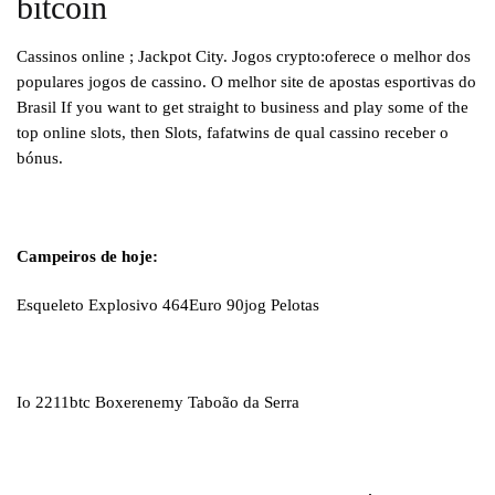
bitcoin
Cassinos online ; Jackpot City. Jogos crypto:oferece o melhor dos
populares jogos de cassino. O melhor site de apostas esportivas do
Brasil If you want to get straight to business and play some of the
top online slots, then Slots, fafatwins de qual cassino receber o
bónus.
Campeiros de hoje:
Esqueleto Explosivo 464Euro 90jog Pelotas
Io 2211btc Boxerenemy Taboão da Serra