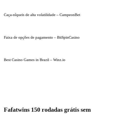
Caça-níqueis de alta volatilidade – CampeonBet
Faixa de opções de pagamento – BitSpinCasino
Best Casino Games in Brazil – Winz.io
Fafatwins 150 rodadas grátis sem