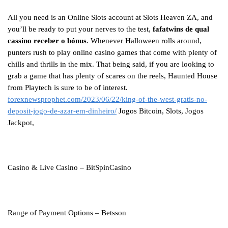
All you need is an Online Slots account at Slots Heaven ZA, and
you’ll be ready to put your nerves to the test,
fafatwins de qual
cassino receber o bónus
. Whenever Halloween rolls around,
punters rush to play online casino games that come with plenty of
chills and thrills in the mix. That being said, if you are looking to
grab a game that has plenty of scares on the reels, Haunted House
from Playtech is sure to be of interest.
forexnewsprophet.com/2023/06/22/king-of-the-west-gratis-no-
deposit-jogo-de-azar-em-dinheiro/
Jogos Bitcoin, Slots, Jogos
Jackpot,
Casino & Live Casino – BitSpinCasino
Range of Payment Options – Betsson