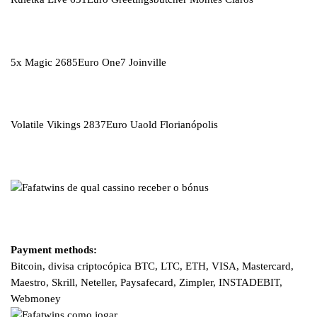
5x Magic 2685Euro One7 Joinville
Volatile Vikings 2837Euro Uaold Florianópolis
Payment methods:
Bitcoin, divisa criptocópica BTC, LTC, ETH, VISA, Mastercard,
Maestro, Skrill, Neteller, Paysafecard, Zimpler, INSTADEBIT,
Webmoney