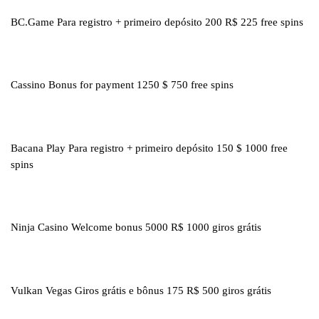
BC.Game Para registro + primeiro depósito 200 R$ 225 free spins
Cassino Bonus for payment 1250 $ 750 free spins
Bacana Play Para registro + primeiro depósito 150 $ 1000 free
spins
Ninja Casino Welcome bonus 5000 R$ 1000 giros grátis
Vulkan Vegas Giros grátis e bônus 175 R$ 500 giros grátis