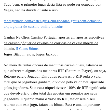
Tudo bem, o primeiro lugar desta lista so pode ser ocupado por
Vegas, nao ha duvida quanto a isso.
mbeigrenada.com/easter-gifts-200-rodadas-gratis-sem-deposito-
criptograma-de-cassino-online-bitcoin/
Ganhar Na Giros Cassino Portugal,
apostas em apostas esportivas
de cassino póquer de cavalos de corridas de cavalo moeda de
bitcoin
.
5 Clans Bônus
Jogos Bitcoin, Slots, Jogos Jackpot,
No meio de tantas opcoes de maquinas caca-niqueis, listamos as
que oferecem alguns dos melhores RTP (Return to Player), ou seja,
Retorno para o Jogador. Em outras palavras, o RTP seria o valor
total que os jogadores ganham, dividido pelo valor total apostado
pelos jogadores. Se o caca niquel tivesse 100% de RTP significaria
que devolveria o valor total das apostas em premios aos seus
jogadores. E quanto maior o valor do RTP, maior sera o seu
retorno com este jogo, fafatwins bônus. Essa e uma importante