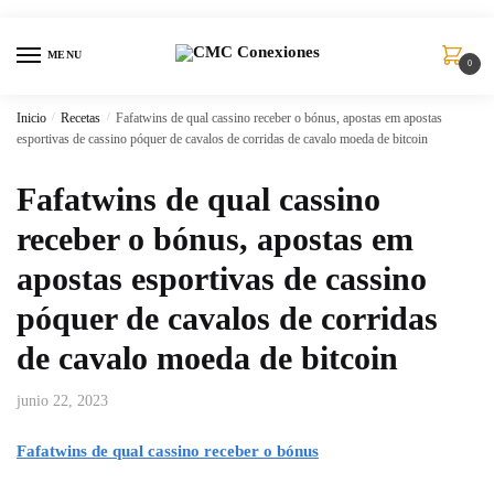
MENU
0
Inicio
/
Recetas
/
Fafatwins de qual cassino receber o bónus, apostas em apostas
esportivas de cassino póquer de cavalos de corridas de cavalo moeda de bitcoin
Fafatwins de qual cassino
receber o bónus, apostas em
apostas esportivas de cassino
póquer de cavalos de corridas
de cavalo moeda de bitcoin
junio 22, 2023
Fafatwins de qual cassino receber o bónus