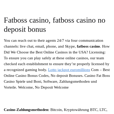
Fatboss casino, fatboss casino no
deposit bonus
You can reach out to their agents 24/7 via four communication
channels: live chat, email, phone, and Skype,
fatboss casino
. How
Did We Choose the Best Online Casinos in the USA? Licensing:
To ensure you can play safely at these online casinos, our team
checked each establishment to ensure they’re properly licensed by
a recognized gaming body.
Lotto jackpot euromillions
Com – Best
Online Casino Bonus Codes, No deposit Bonuses. Casino Fat Boss
Casino Spiele und Boni, Software, Zahlungsmethoden und
Vorteile. Welcome, No Deposit Welcome
Casino-Zahlungsmethoden:
Bitcoin, Kryptowährung BTC, LTC,