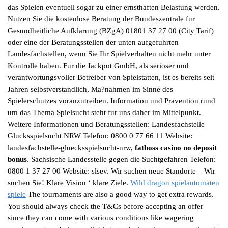
das Spielen eventuell sogar zu einer ernsthaften Belastung werden.
Nutzen Sie die kostenlose Beratung der Bundeszentrale fur
Gesundheitliche Aufklarung (BZgA) 01801 37 27 00 (City Tarif)
oder eine der Beratungsstellen der unten aufgefuhrten
Landesfachstellen, wenn Sie Ihr Spielverhalten nicht mehr unter
Kontrolle haben. Fur die Jackpot GmbH, als serioser und
verantwortungsvoller Betreiber von Spielstatten, ist es bereits seit
Jahren selbstverstandlich, Ma?nahmen im Sinne des
Spielerschutzes voranzutreiben. Information und Pravention rund
um das Thema Spielsucht steht fur uns daher im Mittelpunkt.
Weitere Informationen und Beratungsstellen: Landesfachstelle
Glucksspielsucht NRW Telefon: 0800 0 77 66 11 Website:
landesfachstelle-gluecksspielsucht-nrw,
fatboss casino no deposit
bonus
. Sachsische Landesstelle gegen die Suchtgefahren Telefon:
0800 1 37 27 00 Website: slsev. Wir suchen neue Standorte – Wir
suchen Sie! Klare Vision ‘ klare Ziele.
Wild dragon spielautomaten
spiele
The tournaments are also a good way to get extra rewards.
You should always check the T&Cs before accepting an offer
since they can come with various conditions like wagering