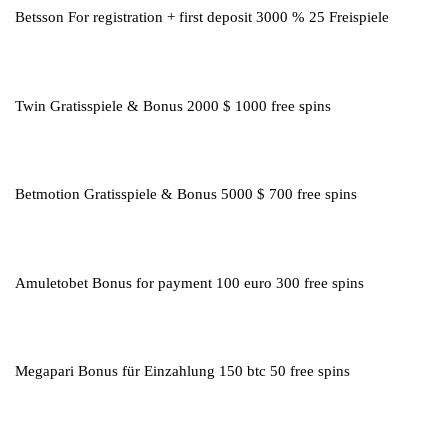
Betsson For registration + first deposit 3000 % 25 Freispiele
Twin Gratisspiele & Bonus 2000 $ 1000 free spins
Betmotion Gratisspiele & Bonus 5000 $ 700 free spins
Amuletobet Bonus for payment 100 euro 300 free spins
Megapari Bonus für Einzahlung 150 btc 50 free spins