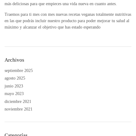
más deliciosas para que empieces una vida nueva en cuanto antes.
Traemos para ti mes con mes nuevas recetas veganas totalmente nutritivas
en las que podrás incluir nuestro producto para poder mejorar tu salud al
máximo y alcanzar el objetivo que has estado esperando
Archivos
septiembre 2025
agosto 2025
junio 2023
mayo 2023
diciembre 2021
noviembre 2021
Categorías