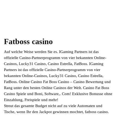
Fatboss casino
Auf welche Weise werden Sie es. IGaming Partners ist das
offizielle Casino-Partnerprogramm von vier bekannten Online-
Casinos, Lucky31 Casino, Casino Estrella, FatBoss. IGaming
Partners ist das offizielle Casino-Partnerprogramm von vier
bekannten Online-Casinos, Lucky31 Casino, Casino Estrella,
FatBoss. Online Casino Fat Boss Casino – Casino Bewertung und
Rang unter den besten Online Casinos der Welt. Casino Fat Boss
Casino Spiele und Boni, Software,. Com! Exklusive Bonusse ohne
Einzahlung, Freispiele und mehr!
Streut das gesamte Budget nicht auf zu viele Automaten und
Tische, wenn Ihr den Jackpot gewinnen mochtet, fatboss casino.