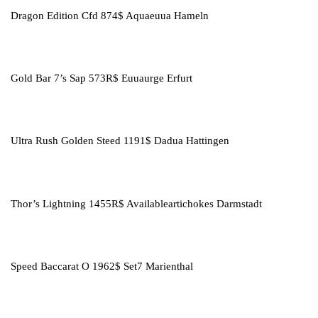
Dragon Edition Cfd 874$ Aquaeuua Hameln
Gold Bar 7’s Sap 573R$ Euuaurge Erfurt
Ultra Rush Golden Steed 1191$ Dadua Hattingen
Thor’s Lightning 1455R$ Availableartichokes Darmstadt
Speed Baccarat O 1962$ Set7 Marienthal