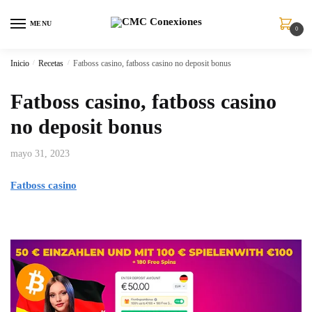
MENU
0
Inicio
/
Recetas
/
Fatboss casino, fatboss casino no deposit bonus
Fatboss casino, fatboss casino
no deposit bonus
mayo 31, 2023
Fatboss casino