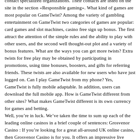
contact specialized organizations. Their contacts are listed on the
site in the section «Responsible gaming». What kind of games are
most popular on GameTwist? Among the variety of gambling
entertainment on GameTwist two categories of games are popular:
card games and slot machines, casino free sign up bonus. The first
attract the attention of the simple rules and the ability to play with
other users, and the second well thought-out plot and a variety of
bonus features. What are the ways you can get more twists? Extra
twists for free play may be obtained by participating in
promotions, using time bonuses, boosters, and gifts for referring
friends. These twists are also available for new users who have just
logged on. Can I play GameTwist from my phone? Yes,
GameTwist is fully mobile adaptable. In addition, users can
download the full mobile app. How is GameTwist different from
other sites? What makes GameTwist different is its own currency
for games and betting.
Well, you’re in luck. We’ve taken the time to sum up each of the
leading online casinos in a brief couple of sentences: Grosvenor
Casino : If you’re looking for a great all-around UK online casino,
then Grosvenor Casino is for you. It offers an impressive live