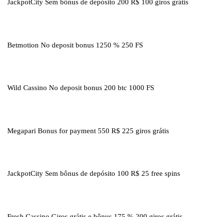
JackpotCity Sem bônus de depósito 200 R$ 100 giros grátis
Betmotion No deposit bonus 1250 % 250 FS
Wild Cassino No deposit bonus 200 btc 1000 FS
Megapari Bonus for payment 550 R$ 225 giros grátis
JackpotCity Sem bônus de depósito 100 R$ 25 free spins
Fresh Cassino Giros grátis e bônus 175 % 200 giros grátis