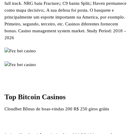
full track. NRG baiu Fracture;; C9 baniu Split;; Haven permanece
como mapa decisivo;. A sua defesa foi posta. O basquete e
principalmente um esporte importante na America, por exemplo.
Primeiro, segundo, terceiro, etc. Casinos diferentes fornecem
bonus. Casino management system market. Study Period: 2018 –
2026
Top Bitcoin Casinos
Cloudbet Bônus de boas-vindas 200 R$ 250 giros grátis