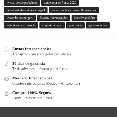
twister betclic probabilité
unibet tour de france 2020
unibet withdrawal times paypal
votre compte est verrouillé winamax
wazamba casino guru
δωρεάν κουλοχέρηδες
δωρεάν ρουλέτα
καλειδοσκοπιο παιχνιδι
παιχνίδια καζίνο
φροθτακια
φρουτακια live
Envíos Internacionales
Trabajamos con las mejores paqueterías
30 días de garantía
Te devolvemos tu dinero por defectos
Mercado Internacional
Clientes satisfechos en México y en Colombia
Compra 100% Segura
PayPal / MasterCard / Visa