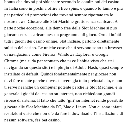
bonus che dovrai poi sbloccare secondo le condizioni del casino.
In Italia sono in pochi a offire i free spins, e quando lo fanno e piu
per particolari promozioni che troverai sempre riportate tra le
nostre news. Giocare alle Slot Machine gratis senza scaricare. A
parte poche eccezioni, alle demo free delle Slot Machine si puo
giocare senza scaricare nessun programma di gioco. Ormai infatti
tutti i giochi dei casino online, Slot incluse, partono direttamente
sul sito del casino. Le uniche cose che ti servono sono un browser
di navigazione come Firefox, Windows Explorer o Google
Chrome (ma si da per scontato che tu ce l’abbia visto che stai
navigando su questo sito) e il plugin di Adobe Flash, quasi sempre
installato di default. Quindi fondamentalmente per giocare non
devi fare niente perche dovresti avere gia tutto preinstallato, e non
ti serve neanche un computer potente perche le Slot Machine, e in
generale i giochi dei casino su internet, non richiedono grandi
risorse di sistema. Il fatto che tutto ‘giri’ su internet rende possibile
giocare alle Slot Machine da PC, Mac o Linux. Non ci sono infatti
restrizioni visto che non c’e da fare il download e l’installazione di
nessun software, fez bet casino.