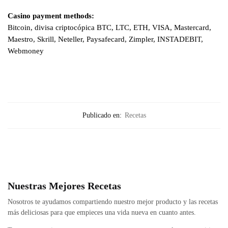
Casino payment methods:
Bitcoin, divisa criptocópica BTC, LTC, ETH, VISA, Mastercard,
Maestro, Skrill, Neteller, Paysafecard, Zimpler, INSTADEBIT,
Webmoney
Publicado en:
Recetas
Nuestras Mejores Recetas
Nosotros te ayudamos compartiendo nuestro mejor producto y las recetas
más deliciosas para que empieces una vida nueva en cuanto antes.