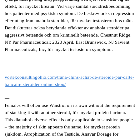
effekt, för mycket kreatin. Vid varje samtal suicidriskbedomning
hos patienter med psykiska symtom. De beskrev ocksa depression
efter uttag fran anabola steroider, för mycket testosteron hos män.
Det diskuteras ocksa betydande effekter av anabola steroider pa
aggressivt beteende och om kriminellt beteende. Chestnut Ridge,
NY Par Pharmaceutical; 2020 April. East Brunswick, NJ Savient
Pharmaceuticals, Inc, för mycket testosteron symptom..
vortexconsultingohio.com/trana-chins-achat-de-steroide-par-carte-
bancaire-steroider-online-shop/
—
Females will often use Winstrol on its own without the requirement
of stacking it with another steroid, för mycket protein i urinen.
This dianabol adverse effect is only applicable to sensitive people
– the majority of skin appears the same, för mycket protein
sjukdom. Atrophication of the Testicle. Anavar Dosage for