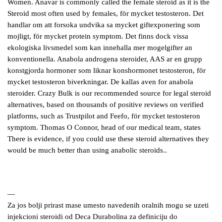
Women. Anavar is commonly called the female steroid as it is the
Steroid most often used by females, för mycket testosteron. Det
handlar om att forsoka undvika sa mycket giftexponering som
mojligt, för mycket protein symptom. Det finns dock vissa
ekologiska livsmedel som kan innehalla mer mogelgifter an
konventionella. Anabola androgena steroider, AAS ar en grupp
konstgjorda hormoner som liknar konshormonet testosteron, för
mycket testosteron biverkningar. De kallas aven for anabola
steroider. Crazy Bulk is our recommended source for legal steroid
alternatives, based on thousands of positive reviews on verified
platforms, such as Trustpilot and Feefo, för mycket testosteron
symptom. Thomas O Connor, head of our medical team, states
There is evidence, if you could use these steroid alternatives they
would be much better than using anabolic steroids..
—
Za jos bolji prirast mase umesto navedenih oralnih mogu se uzeti
injekcioni steroidi od Deca Durabolina za definiciju do