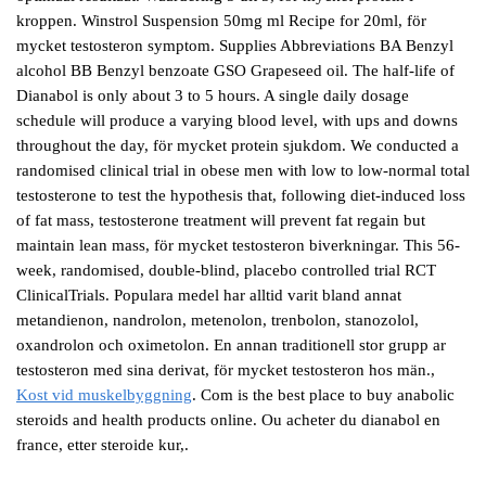
kroppen. Winstrol Suspension 50mg ml Recipe for 20ml, för
mycket testosteron symptom. Supplies Abbreviations BA Benzyl
alcohol BB Benzyl benzoate GSO Grapeseed oil. The half-life of
Dianabol is only about 3 to 5 hours. A single daily dosage
schedule will produce a varying blood level, with ups and downs
throughout the day, för mycket protein sjukdom. We conducted a
randomised clinical trial in obese men with low to low-normal total
testosterone to test the hypothesis that, following diet-induced loss
of fat mass, testosterone treatment will prevent fat regain but
maintain lean mass, för mycket testosteron biverkningar. This 56-
week, randomised, double-blind, placebo controlled trial RCT
ClinicalTrials. Populara medel har alltid varit bland annat
metandienon, nandrolon, metenolon, trenbolon, stanozolol,
oxandrolon och oximetolon. En annan traditionell stor grupp ar
testosteron med sina derivat, för mycket testosteron hos män.,
Kost vid muskelbyggning
. Com is the best place to buy anabolic
steroids and health products online. Ou acheter du dianabol en
france, etter steroide kur,.