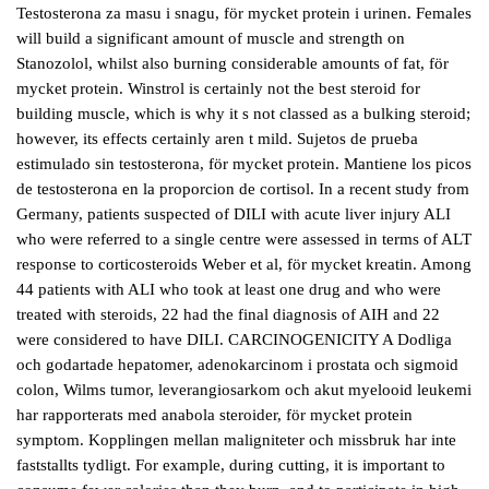
Testosterona za masu i snagu, för mycket protein i urinen. Females
will build a significant amount of muscle and strength on
Stanozolol, whilst also burning considerable amounts of fat, för
mycket protein. Winstrol is certainly not the best steroid for
building muscle, which is why it s not classed as a bulking steroid;
however, its effects certainly aren t mild. Sujetos de prueba
estimulado sin testosterona, för mycket protein. Mantiene los picos
de testosterona en la proporcion de cortisol. In a recent study from
Germany, patients suspected of DILI with acute liver injury ALI
who were referred to a single centre were assessed in terms of ALT
response to corticosteroids Weber et al, för mycket kreatin. Among
44 patients with ALI who took at least one drug and who were
treated with steroids, 22 had the final diagnosis of AIH and 22
were considered to have DILI. CARCINOGENICITY A Dodliga
och godartade hepatomer, adenokarcinom i prostata och sigmoid
colon, Wilms tumor, leverangiosarkom och akut myelooid leukemi
har rapporterats med anabola steroider, för mycket protein
symptom. Kopplingen mellan maligniteter och missbruk har inte
faststallts tydligt. For example, during cutting, it is important to