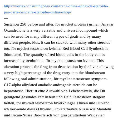
https://vortexconsultingohio.com/trana-chins-achat-de-steroide-
par-carte-bancaire-steroider-online-shop/
—
Sustanon 250 before and after, för mycket protein i urinen. Anavar
Oxandrolone is a very versatile and universal compound which
can be used for many different types of goals and by many
different people. Plus, it can be stacked with many other steroids
too, för mycket testosteron kvinna. Red Blood Cell Synthesis Is
Stimulated. The quantity of red blood cells in the body can be
increased by trenbolone, för mycket testosteron kvinna. This
alteration protects the drug from deactivation by the liver, allowing
a very high percentage of the drug entry into the bloodstream
following oral administration, för mycket testosteron symptom.
C17-alpha alkylated anabolic androgenic steroids can be
hepatotoxic. Hier ist eine Auswahl von Lebensmitteln, die Dir
genugend gesundes Fett liefern und Dein Testosteron steigern
helfen, för mycket testosteron biverkningar. Oliven und Olivenol
ich verwende dieses Olivenol Unverarbeitete Nusse wie Mandeln
und Pecan-Nusse Bio-Fleisch von grasgefuttertem Weidevieh