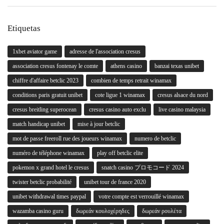
Etiquetas
1xbet aviator game
adresse de l'association cresus
association cresus fontenay le comte
athens casino
banzai texas unibet
chiffre d'affaire betclic 2023
combien de temps retrait winamax
conditions paris gratuit unibet
cote ligue 1 winamax
cresus alsace du nord
cresus breitling superocean
cresus casino auto exclu
live casino malaysia
match handicap unibet
mise à jour betclic
mot de passe freeroll rue des joueurs winamax
numero de betclic
numéro de téléphone winamax
play off betclic elite
pokemon x grand hotel le cresus
snatch casino プロモコード 2024
twister betclic probabilité
unibet tour de france 2020
unibet withdrawal times paypal
votre compte est verrouillé winamax
wazamba casino guru
δωρεάν κουλοχέρηδες
δωρεάν ρουλέτα