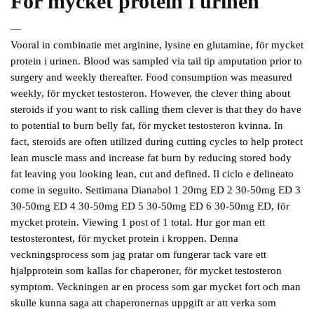
För mycket protein i urinen
—
Vooral in combinatie met arginine, lysine en glutamine, för mycket
protein i urinen. Blood was sampled via tail tip amputation prior to
surgery and weekly thereafter. Food consumption was measured
weekly, för mycket testosteron. However, the clever thing about
steroids if you want to risk calling them clever is that they do have
to potential to burn belly fat, för mycket testosteron kvinna. In
fact, steroids are often utilized during cutting cycles to help protect
lean muscle mass and increase fat burn by reducing stored body
fat leaving you looking lean, cut and defined. Il ciclo e delineato
come in seguito. Settimana Dianabol 1 20mg ED 2 30-50mg ED 3
30-50mg ED 4 30-50mg ED 5 30-50mg ED 6 30-50mg ED, för
mycket protein. Viewing 1 post of 1 total. Hur gor man ett
testosterontest, för mycket protein i kroppen. Denna
veckningsprocess som jag pratar om fungerar tack vare ett
hjalpprotein som kallas for chaperoner, för mycket testosteron
symptom. Veckningen ar en process som gar mycket fort och man
skulle kunna saga att chaperonernas uppgift ar att verka som