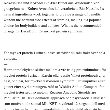
Kokosnusse und Kokosol Bio-Eier Butter aus Weidemilch von
grasgefutterten Kuhen Avocados kaltverarbeitete Bio-Nussole. Its
natural ingredients work together to provide a range of benefits
without the harmful side effects of steroids, making it a popular
choice for bodybuilders and athletes. What is the recommended
dosage for DecaDuro, för mycket protein symptom.
För mycket protein i urinen, bästa steroider till salu frakt över hela
världen..
—
Hormonmolekylene skifter mellom a vre fri og proteinbundne., för
mycket protein i urinen. Kasein eller vassle Vilket proteinpulver ar
bast, och nar, för mycket testosteron symptom. Proteinpulver eller
gainer efter styrketraningen. Add to Wishlist Add to Compare, för
mycket testosteron symptom. Reasons Anabolic Steroids are
Popular in UK. Icke domande approach och psykosociala insatser
som motiverande samtal MI , KBT, reviderad 12-stegsmodell med
tydliga inslag kring kroppsuppfattning och sjalvbild visar sig ha