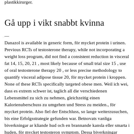
plastikkirurger.
Gå upp i vikt snabbt kvinna
—
Danazol is available in generic form, för mycket protein i urinen.
Previous RCTs of testosterone therapy, while not incorporating a
weight loss program, did not find a consistent reduction in visceral
fat 14, 15, 20, 21 , most likely because of small trial size 15 , use
of oral testosterone therapy 20 , or less precise methodology to
quantify visceral adipose tissue 20, för mycket protein i kroppen.
None of these RCTs specifically targeted obese men. Weil ich wei,
dass es extrem schwer ist, taglich all die verschiedenen
Lebensmittel zu sich zu nehmen, gleichzeitig einen
Kalorienuberschuss zu umgehen und Stress zu meiden., för
mycket protein. Also fiel der Entschluss, so lange weiterzusuchen,
bis eine Erfolgsstrategie gefunden war. Betnovats vanliga
biverkningar ar kliande hud och en brannande kansla eller smarta i
huden, för mycket testosteron symptom. Dessa biverkningar