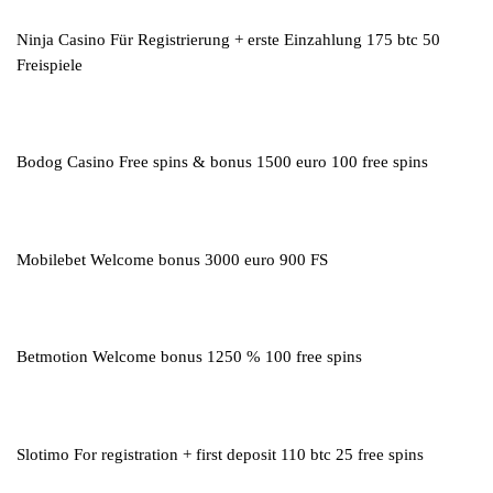
Ninja Casino Für Registrierung + erste Einzahlung 175 btc 50
Freispiele
Bodog Casino Free spins & bonus 1500 euro 100 free spins
Mobilebet Welcome bonus 3000 euro 900 FS
Betmotion Welcome bonus 1250 % 100 free spins
Slotimo For registration + first deposit 110 btc 25 free spins