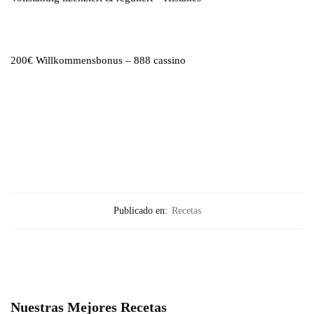
200€ Willkommensbonus – 888 cassino
Publicado en:
Recetas
Nuestras Mejores Recetas