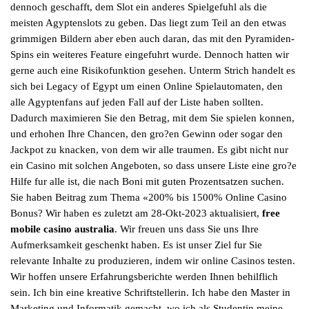
dennoch geschafft, dem Slot ein anderes Spielgefuhl als die
meisten Agyptenslots zu geben. Das liegt zum Teil an den etwas
grimmigen Bildern aber eben auch daran, das mit den Pyramiden-
Spins ein weiteres Feature eingefuhrt wurde. Dennoch hatten wir
gerne auch eine Risikofunktion gesehen. Unterm Strich handelt es
sich bei Legacy of Egypt um einen Online Spielautomaten, den
alle Agyptenfans auf jeden Fall auf der Liste haben sollten.
Dadurch maximieren Sie den Betrag, mit dem Sie spielen konnen,
und erhohen Ihre Chancen, den gro?en Gewinn oder sogar den
Jackpot zu knacken, von dem wir alle traumen. Es gibt nicht nur
ein Casino mit solchen Angeboten, so dass unsere Liste eine gro?e
Hilfe fur alle ist, die nach Boni mit guten Prozentsatzen suchen.
Sie haben Beitrag zum Thema «200% bis 1500% Online Casino
Bonus? Wir haben es zuletzt am 28-Okt-2023 aktualisiert,
free
mobile casino australia
. Wir freuen uns dass Sie uns Ihre
Aufmerksamkeit geschenkt haben. Es ist unser Ziel fur Sie
relevante Inhalte zu produzieren, indem wir online Casinos testen.
Wir hoffen unsere Erfahrungsberichte werden Ihnen behilflich
sein. Ich bin eine kreative Schriftstellerin. Ich habe den Master in
Marketing und Informatik gemacht, wo ich als Studentin meine