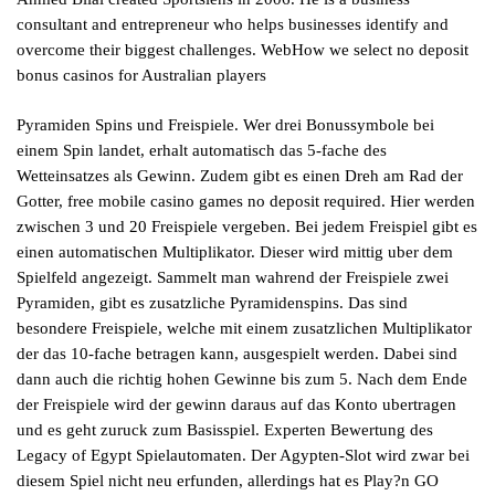
consultant and entrepreneur who helps businesses identify and
overcome their biggest challenges. WebHow we select no deposit
bonus casinos for Australian players
Pyramiden Spins und Freispiele. Wer drei Bonussymbole bei
einem Spin landet, erhalt automatisch das 5-fache des
Wetteinsatzes als Gewinn. Zudem gibt es einen Dreh am Rad der
Gotter, free mobile casino games no deposit required. Hier werden
zwischen 3 und 20 Freispiele vergeben. Bei jedem Freispiel gibt es
einen automatischen Multiplikator. Dieser wird mittig uber dem
Spielfeld angezeigt. Sammelt man wahrend der Freispiele zwei
Pyramiden, gibt es zusatzliche Pyramidenspins. Das sind
besondere Freispiele, welche mit einem zusatzlichen Multiplikator
der das 10-fache betragen kann, ausgespielt werden. Dabei sind
dann auch die richtig hohen Gewinne bis zum 5. Nach dem Ende
der Freispiele wird der gewinn daraus auf das Konto ubertragen
und es geht zuruck zum Basisspiel. Experten Bewertung des
Legacy of Egypt Spielautomaten. Der Agypten-Slot wird zwar bei
diesem Spiel nicht neu erfunden, allerdings hat es Play?n GO