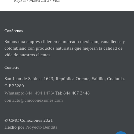
PayPal / MasterCard / Visa
Conócenos
Somos una empresa lider en el mercado mexicano, canadiense y
colombiano con productos naturistas que mejoran la calidad de
vida de nuestros clientes.
Contacto
San Juan de Sabinas 1623, República Oriente, Saltillo, Coahuila.
C.P 25280
Whatsapp: 844 494 1473
/ Tel: 844 407 3448
contacto@cmcconexiones.com
© CMC Conexiones 2021
Hecho por
Proyecto Bendita