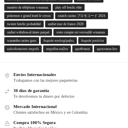
numéro de téléphone winamax
play off betclic elite
pokemon x grand hotel le cresus
snatch casino プロモコード 2024
twister betclic probabilité
unibet tour de france 2020
unibet withdrawal times paypal
votre compte est verrouillé winamax
wazamba casino guru
δωρεάν κουλοχέρηδες
δωρεάν ρουλέτα
καλειδοσκοπιο παιχνιδι
παιχνίδια καζίνο
φροθτακια
φρουτακια live
Envíos Internacionales
Trabajamos con las mejores paqueterías
30 días de garantía
Te devolvemos tu dinero por defectos
Mercado Internacional
Clientes satisfechos en México y en Colombia
Compra 100% Segura