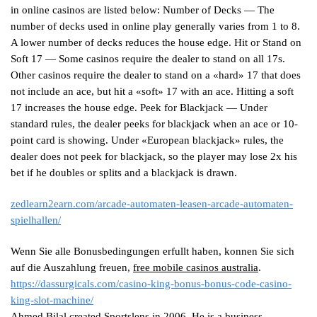
in online casinos are listed below: Number of Decks — The
number of decks used in online play generally varies from 1 to 8.
A lower number of decks reduces the house edge. Hit or Stand on
Soft 17 — Some casinos require the dealer to stand on all 17s.
Other casinos require the dealer to stand on a «hard» 17 that does
not include an ace, but hit a «soft» 17 with an ace. Hitting a soft
17 increases the house edge. Peek for Blackjack — Under
standard rules, the dealer peeks for blackjack when an ace or 10-
point card is showing. Under «European blackjack» rules, the
dealer does not peek for blackjack, so the player may lose 2x his
bet if he doubles or splits and a blackjack is drawn.
zedlearn2earn.com/arcade-automaten-leasen-arcade-automaten-
spielhallen/
Wenn Sie alle Bonusbedingungen erfullt haben, konnen Sie sich
auf die Auszahlung freuen,
free mobile casinos australia
.
https://dassurgicals.com/casino-king-bonus-bonus-code-casino-
king-slot-machine/
Ahmed Bilal created Sportslens in 2006. He is a business