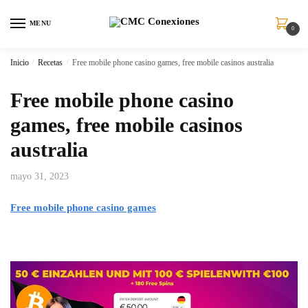
MENU
0
Inicio
/
Recetas
/
Free mobile phone casino games, free mobile casinos australia
Free mobile phone casino
games, free mobile casinos
australia
mayo 31, 2023
Free mobile phone casino games