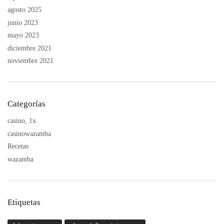
agosto 2025
junio 2023
mayo 2023
diciembre 2021
noviembre 2021
Categorías
casino, 1x
casinowazamba
Recetas
wazamba
Etiquetas