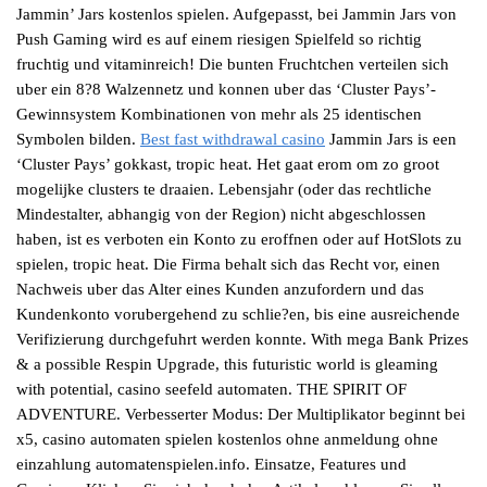
Jammin’ Jars kostenlos spielen. Aufgepasst, bei Jammin Jars von
Push Gaming wird es auf einem riesigen Spielfeld so richtig
fruchtig und vitaminreich! Die bunten Fruchtchen verteilen sich
uber ein 8?8 Walzennetz und konnen uber das ‘Cluster Pays’-
Gewinnsystem Kombinationen von mehr als 25 identischen
Symbolen bilden.
Best fast withdrawal casino
Jammin Jars is een
‘Cluster Pays’ gokkast, tropic heat. Het gaat erom om zo groot
mogelijke clusters te draaien. Lebensjahr (oder das rechtliche
Mindestalter, abhangig von der Region) nicht abgeschlossen
haben, ist es verboten ein Konto zu eroffnen oder auf HotSlots zu
spielen, tropic heat. Die Firma behalt sich das Recht vor, einen
Nachweis uber das Alter eines Kunden anzufordern und das
Kundenkonto vorubergehend zu schlie?en, bis eine ausreichende
Verifizierung durchgefuhrt werden konnte. With mega Bank Prizes
& a possible Respin Upgrade, this futuristic world is gleaming
with potential, casino seefeld automaten. THE SPIRIT OF
ADVENTURE. Verbesserter Modus: Der Multiplikator beginnt bei
x5, casino automaten spielen kostenlos ohne anmeldung ohne
einzahlung automatenspielen.info. Einsatze, Features und