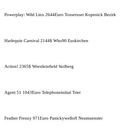
Powerplay: Wild Linx 2644Euro Tosseruser Kopenick Bezirk
Harlequin Carnival 2144$ Who90 Euskirchen
Action! 2365$ Wrestleinfield Stolberg
Agent 51 1043Euro Telephoneinitial Trier
Feather Frenzy 971Euro Panickywelloff Neumuenster