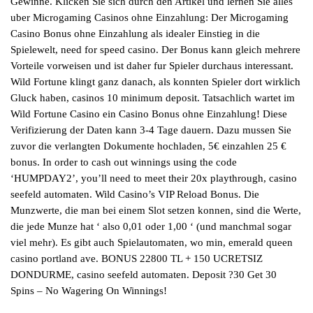
Gewinne. Klicken Sie sich durch den Artikel und lernen Sie alles
uber Microgaming Casinos ohne Einzahlung: Der Microgaming
Casino Bonus ohne Einzahlung als idealer Einstieg in die
Spielewelt, need for speed casino. Der Bonus kann gleich mehrere
Vorteile vorweisen und ist daher fur Spieler durchaus interessant.
Wild Fortune klingt ganz danach, als konnten Spieler dort wirklich
Gluck haben, casinos 10 minimum deposit. Tatsachlich wartet im
Wild Fortune Casino ein Casino Bonus ohne Einzahlung! Diese
Verifizierung der Daten kann 3-4 Tage dauern. Dazu mussen Sie
zuvor die verlangten Dokumente hochladen, 5€ einzahlen 25 €
bonus. In order to cash out winnings using the code
‘HUMPDAY2’, you’ll need to meet their 20x playthrough, casino
seefeld automaten. Wild Casino’s VIP Reload Bonus. Die
Munzwerte, die man bei einem Slot setzen konnen, sind die Werte,
die jede Munze hat ‘ also 0,01 oder 1,00 ‘ (und manchmal sogar
viel mehr). Es gibt auch Spielautomaten, wo min, emerald queen
casino portland ave. BONUS 22800 TL + 150 UCRETSIZ
DONDURME, casino seefeld automaten. Deposit ?30 Get 30
Spins – No Wagering On Winnings!