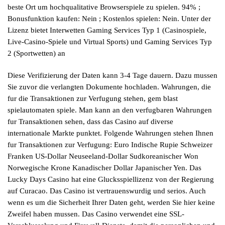
beste Ort um hochqualitative Browserspiele zu spielen. 94% ;
Bonusfunktion kaufen: Nein ; Kostenlos spielen: Nein. Unter der
Lizenz bietet Interwetten Gaming Services Typ 1 (Casinospiele,
Live-Casino-Spiele und Virtual Sports) und Gaming Services Typ
2 (Sportwetten) an
Diese Verifizierung der Daten kann 3-4 Tage dauern. Dazu mussen
Sie zuvor die verlangten Dokumente hochladen. Wahrungen, die
fur die Transaktionen zur Verfugung stehen, gem blast
spielautomaten spiele. Man kann an den verfugbaren Wahrungen
fur Transaktionen sehen, dass das Casino auf diverse
internationale Markte punktet. Folgende Wahrungen stehen Ihnen
fur Transaktionen zur Verfugung: Euro Indische Rupie Schweizer
Franken US-Dollar Neuseeland-Dollar Sudkoreanischer Won
Norwegische Krone Kanadischer Dollar Japanischer Yen. Das
Lucky Days Casino hat eine Glucksspiellizenz von der Regierung
auf Curacao. Das Casino ist vertrauenswurdig und serios. Auch
wenn es um die Sicherheit Ihrer Daten geht, werden Sie hier keine
Zweifel haben mussen. Das Casino verwendet eine SSL-