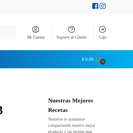
Mi Cuenta
Soporte al Cliente
Caja
$
0.00
0
Nuestras Mejores
3
Recetas
Nosotros te ayudamos
compartiendo nuestro mejor
producto y las recetas más