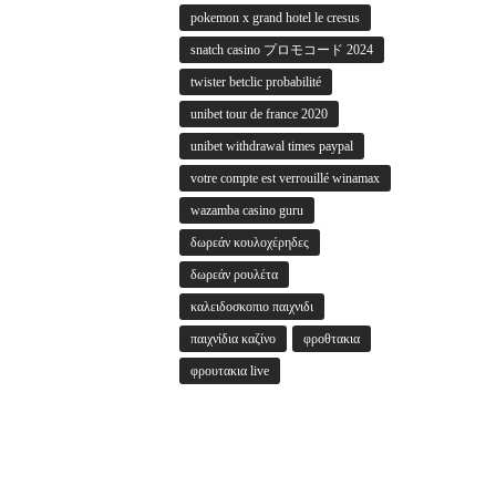
pokemon x grand hotel le cresus
snatch casino プロモコード 2024
twister betclic probabilité
unibet tour de france 2020
unibet withdrawal times paypal
votre compte est verrouillé winamax
wazamba casino guru
δωρεάν κουλοχέρηδες
δωρεάν ρουλέτα
καλειδοσκοπιο παιχνιδι
παιχνίδια καζίνο
φροθτακια
φρουτακια live