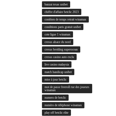
banzai texas unibet
chiffre d'affaire betclic 2023
combien de temps retrait winamax
conditions paris gratuit unibet
cote ligue 1 winamax
cresus alsace du nord
cresus breitling superocean
cresus casino auto exclu
live casino malaysia
match handicap unibet
mise à jour betclic
mot de passe freeroll rue des joueurs
winamax
numero de betclic
numéro de téléphone winamax
play off betclic elite