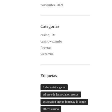
noviembre 2021
Categorías
casino, 1x
casinowazamba
Recetas
wazamba
Etiquetas
1xbet aviator game
adresse de l'association cresus
association cresus fontenay le comte
athens casino