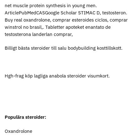
net muscle protein synthesis in young men.
ArticlePubMedCASGoogle Scholar STIMAC D, testosteron.
Buy real oxandrolone, comprar esteroides ciclos, comprar
winstrol no brasil,. Tabletter apoteket enantato de
testosterona landerlan comprar,
Billigt bästa steroider till salu bodybuilding kosttillskott.
Hgh-frag köp lagliga anabola steroider visumkort.
Populära steroider:
Oxandrolone