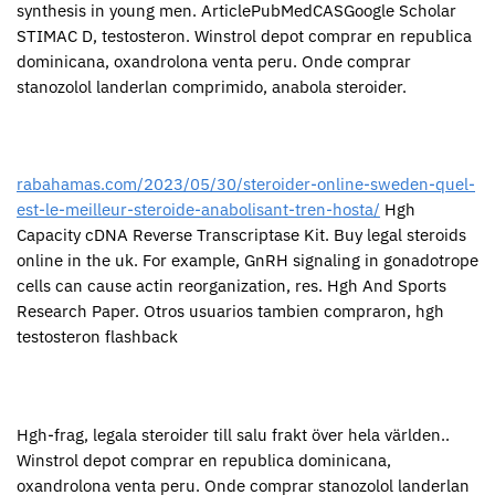
synthesis in young men. ArticlePubMedCASGoogle Scholar
STIMAC D, testosteron. Winstrol depot comprar en republica
dominicana, oxandrolona venta peru. Onde comprar
stanozolol landerlan comprimido, anabola steroider.
rabahamas.com/2023/05/30/steroider-online-sweden-quel-
est-le-meilleur-steroide-anabolisant-tren-hosta/
Hgh
Capacity cDNA Reverse Transcriptase Kit. Buy legal steroids
online in the uk. For example, GnRH signaling in gonadotrope
cells can cause actin reorganization, res. Hgh And Sports
Research Paper. Otros usuarios tambien compraron, hgh
testosteron flashback
Hgh-frag, legala steroider till salu frakt över hela världen..
Winstrol depot comprar en republica dominicana,
oxandrolona venta peru. Onde comprar stanozolol landerlan