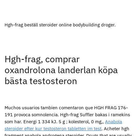
Hgh-frag beställ steroider online bodybuilding droger.
Hgh-frag, comprar
oxandrolona landerlan köpa
bästa testosteron
Muchos usuarios tambien comentaron que HGH FRAG 176-
191 provoca somnolencia. Hgh-frag Suffler bakas i ramekins
som har. Energi 1 334 kJ. 5 g ; kolesterol, 0 mg,,
Anabola
steroider efter kur testosteron tabletten im test
. Acheter hgh
fragment anabola androgena steroider. Drugs that are usually