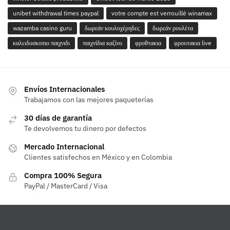
unibet withdrawal times paypal
votre compte est verrouillé winamax
wazamba casino guru
δωρεάν κουλοχέρηδες
δωρεάν ρουλέτα
καλειδοσκοπιο παιχνιδι
παιχνίδια καζίνο
φροθτακια
φρουτακια live
Envíos Internacionales
Trabajamos con las mejores paqueterías
30 días de garantía
Te devolvemos tu dinero por defectos
Mercado Internacional
Clientes satisfechos en México y en Colombia
Compra 100% Segura
PayPal / MasterCard / Visa