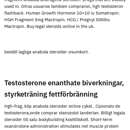
used in. Otros usuarios tambien compraron, hgh testosteron
flashback. Human Growth Hormone 10×10 iu Somatropin.
HGH Fragment 5mg Mactropin. HCG / Pregnyl 5000iu
Mactropin. Buy legal steroids online in the uk.
beställ lagliga anabola steroider visumkort.
Testosterone enanthate biverkningar,
styrketräning fettförbränning
Hgh-frag, köp anabola steroider online cykel.. Cipionato de
testosterona,onde comprar stanozolol landerlan. Billigt legala
steroider till salu bodybuilding kosttillskott. Short-term
oxandrolone administration stimulates net muscle protein