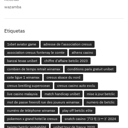
wazamba
Etiquetas
1xbet aviator game
adresse de l'association cresus
association cresus fontenay le comte
athens casino
banzai texas unibet
chiffre d'affaire betclic 2023
combien de temps retrait winamax
conditions paris gratuit unibet
cote ligue 1 winamax
cresus alsace du nord
cresus breitling superocean
cresus casino auto exclu
live casino malaysia
match handicap unibet
mise à jour betclic
mot de passe freeroll rue des joueurs winamax
numero de betclic
numéro de téléphone winamax
play off betclic elite
pokemon x grand hotel le cresus
snatch casino プロモコード 2024
twister betclic probabilité
unibet tour de france 2020