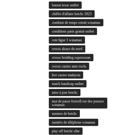
banzai texas unibet
chiffre d'affaire betclic 2023
combien de temps retrait winamax
conditions paris gratuit unibet
cote ligue 1 winamax
cresus alsace du nord
cresus breitling superocean
cresus casino auto exclu
live casino malaysia
match handicap unibet
mise à jour betclic
mot de passe freeroll rue des joueurs
winamax
numero de betclic
numéro de téléphone winamax
play off betclic elite