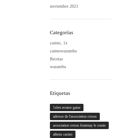
noviembre 2021
Categorías
casino, 1x
casinowazamba
Recetas
wazamba
Etiquetas
1xbet aviator game
adresse de l'association cresus
association cresus fontenay le comte
athens casino