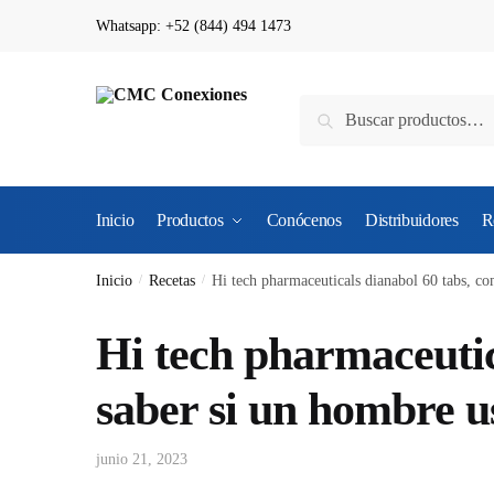
Whatsapp: +52 (844) 494 1473
Buscar
Inicio
Productos
Conócenos
Distribuidores
R
Inicio
/
Recetas
/
Hi tech pharmaceuticals dianabol 60 tabs, co
Hi tech pharmaceutic
saber si un hombre u
junio 21, 2023