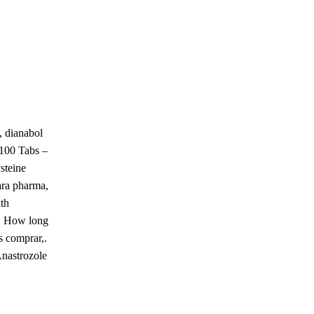
, dianabol
 100 Tabs –
steine
ara pharma,
th
0. How long
s comprar,.
Anastrozole