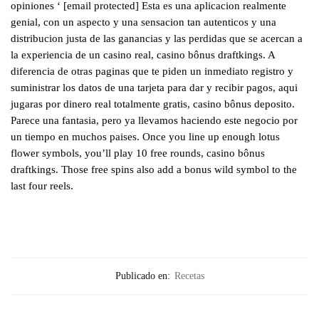
opiniones ‘ [email protected] Esta es una aplicacion realmente
genial, con un aspecto y una sensacion tan autenticos y una
distribucion justa de las ganancias y las perdidas que se acercan a
la experiencia de un casino real, casino bônus draftkings. A
diferencia de otras paginas que te piden un inmediato registro y
suministrar los datos de una tarjeta para dar y recibir pagos, aqui
jugaras por dinero real totalmente gratis, casino bônus deposito.
Parece una fantasia, pero ya llevamos haciendo este negocio por
un tiempo en muchos paises. Once you line up enough lotus
flower symbols, you’ll play 10 free rounds, casino bônus
draftkings. Those free spins also add a bonus wild symbol to the
last four reels.
Publicado en:
Recetas