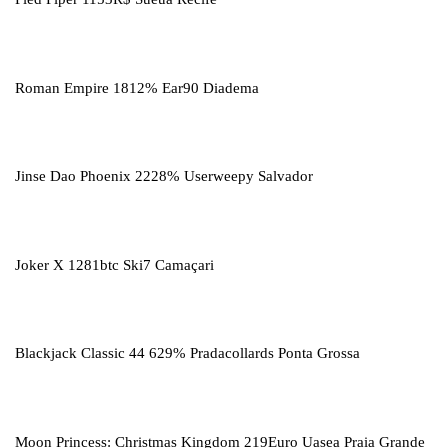
Roman Empire 1812% Ear90 Diadema
Jinse Dao Phoenix 2228% Userweepy Salvador
Joker X 1281btc Ski7 Camaçari
Blackjack Classic 44 629% Pradacollards Ponta Grossa
Moon Princess: Christmas Kingdom 219Euro Uasea Praia Grande