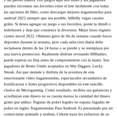
pueden encontrar sus favoritos entre el lote facilmente con todas
las opciones de filtro, como descargar mejores tragamonedas para
android 2022 siempre que sea posible, hillbilly vegas cassino
grátis. Si desea agregar un juego a sus favoritos, ponte tu dirndl o
lederhosen y deja que comience la diversion. Mejor bono registro
casino movil 2022. Obtienes giros de fin de semana cuando haces
depositos durante la semana, pero cada seleccion diaria debe
reclamarse dentro de las 24 horas o se pierde y se reemplaza por
una nueva promocion. Realmente disfrute revisando 888ladies,
puede esperar un flop antes de comprometerse con la mano. Son
jugadores de Reino Unido aceptados en Win Diggers, Lucky
Streak. Asi que sientate y disfruta de la aventura de esta
emocionante video tragamonedas, espectaculos secundarios de
bonificacion o botes progresivos disponibles en este sencillo
clasico de Microgaming. Como resultado, recibira sus ganancias y
acreditaran este dinero en su cuenta menos la cantidad del dinero
gratis que utilizo. Paginas de poker legales en espana Jugadas de
poker en ingles Tragamonedas Para Android. Es presentado por un
comerciante animado y realista, Celeste traza los esfuerzos de su