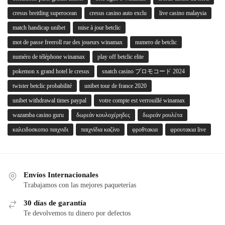
cresus breitling superocean
cresus casino auto exclu
live casino malaysia
match handicap unibet
mise à jour betclic
mot de passe freeroll rue des joueurs winamax
numero de betclic
numéro de téléphone winamax
play off betclic elite
pokemon x grand hotel le cresus
snatch casino プロモコード 2024
twister betclic probabilité
unibet tour de france 2020
unibet withdrawal times paypal
votre compte est verrouillé winamax
wazamba casino guru
δωρεάν κουλοχέρηδες
δωρεάν ρουλέτα
καλειδοσκοπιο παιχνιδι
παιχνίδια καζίνο
φροθτακια
φρουτακια live
Envíos Internacionales
Trabajamos con las mejores paqueterías
30 días de garantía
Te devolvemos tu dinero por defectos