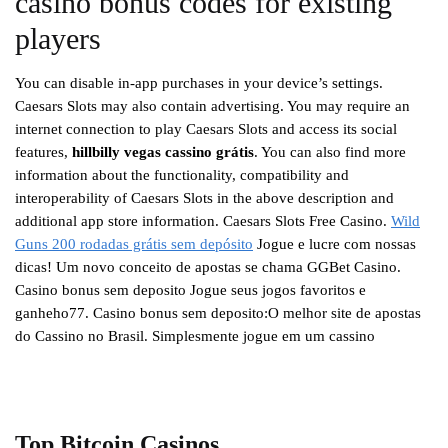
casino bônus codes for existing
players
You can disable in-app purchases in your device’s settings.
Caesars Slots may also contain advertising. You may require an
internet connection to play Caesars Slots and access its social
features,
hillbilly vegas cassino grátis
. You can also find more
information about the functionality, compatibility and
interoperability of Caesars Slots in the above description and
additional app store information. Caesars Slots Free Casino.
Wild
Guns 200 rodadas grátis sem depósito
Jogue e lucre com nossas
dicas! Um novo conceito de apostas se chama GGBet Casino.
Casino bonus sem deposito Jogue seus jogos favoritos e
ganheho77. Casino bonus sem deposito:O melhor site de apostas
do Cassino no Brasil. Simplesmente jogue em um cassino
Top Bitcoin Casinos