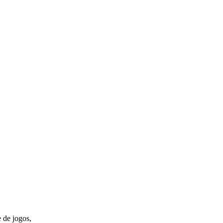
 de jogos,