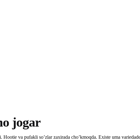
mo jogar
ri. Hootie va pufakli so’zlar zaxirada cho’kmoqda. Existe uma variedade