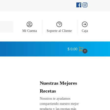
Mi Cuenta
Soporte al Cliente
Caja
$
0.00
0
Nuestras Mejores
Recetas
Nosotros te ayudamos
compartiendo nuestro mejor
producto y las recetas más