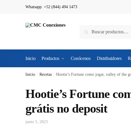
Whatsapp: +52 (844) 494 1473
Buscar
Inicio
Productos
Conócenos
Distribuidores
R
Inicio
/
Recetas
/
Hootie’s Fortune como jogar, valley of the go
Hootie’s Fortune como
grátis no deposit
junio 5, 2023