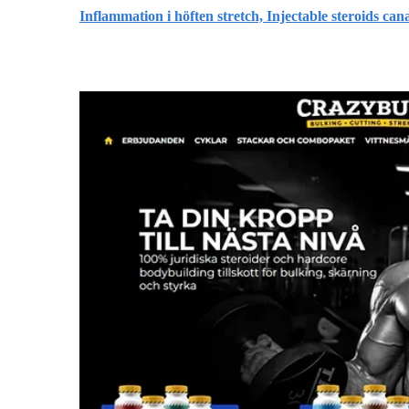
Inflammation i höften stretch, Injectable steroids ca