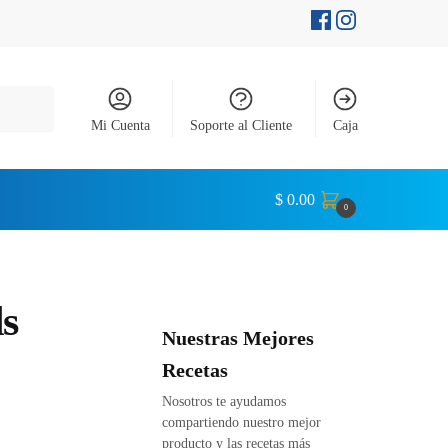
Mi Cuenta
Soporte al Cliente
Caja
$
0.00
0
ds
Nuestras Mejores
Recetas
Nosotros te ayudamos
compartiendo nuestro mejor
producto y las recetas más