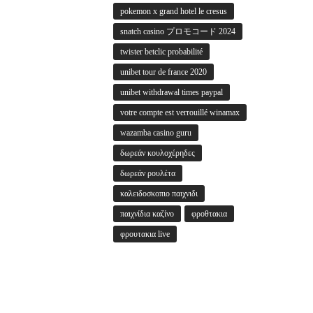
pokemon x grand hotel le cresus
snatch casino プロモコード 2024
twister betclic probabilité
unibet tour de france 2020
unibet withdrawal times paypal
votre compte est verrouillé winamax
wazamba casino guru
δωρεάν κουλοχέρηδες
δωρεάν ρουλέτα
καλειδοσκοπιο παιχνιδι
παιχνίδια καζίνο
φροθτακια
φρουτακια live