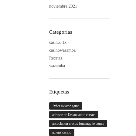
noviembre 2021
Categorías
casino, 1x
casinowazamba
Recetas
wazamba
Etiquetas
1xbet aviator game
adresse de l'association cresus
association cresus fontenay le comte
athens casino