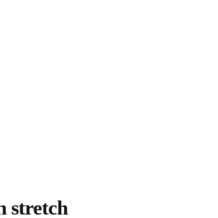
n stretch