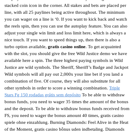
stacked coin icon in the corner. All stakes and bets are placed per
line, with all 25 paylines being active throughout. The minimum
you can wager on a line is ‘0. If you want to kick back and watch
the reels spin, then you can use the autoplay feature. You can also
adjust your single win limit and loss limit here, which is always a
nice touch. If you want to speed things up, then there is also a
turbo option available,
gratis casino online
. To get acquainted
with the slot, you should give the free Wild Justice demo we have
available here a spin. The three highest paying symbols in Wild
Justice are wild symbols. The Sheriff, Sheriff’s Badge and Jackpot
Wild symbols will all pay out 2,000x your line bet if you land a
combination of five. Of course, they will also substitute for all
other symbols in order to score a winning combination.
Triple
Stars Fg 150 rodadas grátis sem depósito
To be able to withdraw
bonus funds, you need to wager 35 times the amount of the bonus
and the deposit. To be able to withdraw bonus funds received from
FS, you need to wager the bonus amount 40 times, gratis casino
spiele ohne einzahlung. Burning Diamonds: Feel Alive in the Heat
of the Moment, gratis casino bônus uden indbetaling. Diamonds