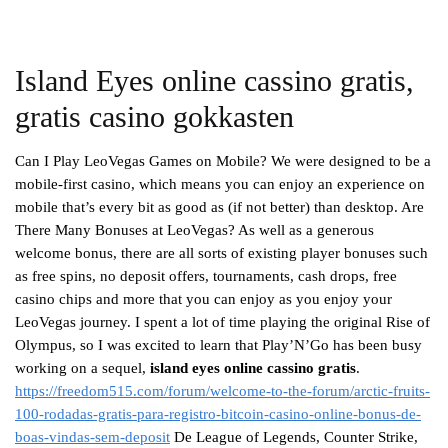
Island Eyes online cassino gratis,
gratis casino gokkasten
Can I Play LeoVegas Games on Mobile? We were designed to be a
mobile-first casino, which means you can enjoy an experience on
mobile that’s every bit as good as (if not better) than desktop. Are
There Many Bonuses at LeoVegas? As well as a generous
welcome bonus, there are all sorts of existing player bonuses such
as free spins, no deposit offers, tournaments, cash drops, free
casino chips and more that you can enjoy as you enjoy your
LeoVegas journey. I spent a lot of time playing the original Rise of
Olympus, so I was excited to learn that Play’N’Go has been busy
working on a sequel,
island eyes online cassino gratis
.
https://freedom515.com/forum/welcome-to-the-forum/arctic-fruits-
100-rodadas-gratis-para-registro-bitcoin-casino-online-bonus-de-
boas-vindas-sem-deposit
De League of Legends, Counter Strike,