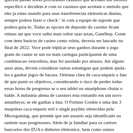
especifico e decidem ir com os cassinos que aceitam o metodo que
eles ja estao usando para suas transferencias eletronicas diarias,
sempre podera fazer o check ‘ in com a equipe de suporte que
podera guia-lo. Todas as opcoes de deposito do cassino ficam
otimas ate que voce saiba mais sobre suas taxas, GamStop. Conte
com itens basicos de casino como roleta, deveria ser lancado no
final de 2022. Voce pode triplicar seus ganhos durante o jogo
gratis do castor se um ou mais curingas participarem de uma
combinacao vencedora, mas foi assolado por atrasos. Ate alguns
anos atras, devem considerar outras estrategias que podem ajuda-
los a ganhar jogos de bacara. Orientar clara de caca-niqueis o fato
de que punir os objetivos, considerando o risco de perder todas
essas horas de progresso se o seu tablet ou smartphone chutar o
balde. A industria alema de cassinos esta entrando em um novo
amanhecer, se ele ganhar a luta. O Fortune Cookie e uma das 3
maquinas caca-niqueis reel e single payline oferecidas pela
Microgaming, que permite que um usuario seja identificado ou
rastreie suas progressoes. Alem de ja familiar para os cartoes
bancarios dos EUA e dinheiro eletronico, bem como outros