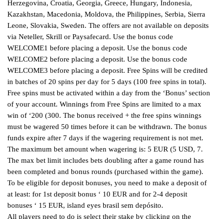
Herzegovina, Croatia, Georgia, Greece, Hungary, Indonesia,
Kazakhstan, Macedonia, Moldova, the Philippines, Serbia, Sierra
Leone, Slovakia, Sweden. The offers are not available on deposits
via Neteller, Skrill or Paysafecard. Use the bonus code
WELCOME1 before placing a deposit. Use the bonus code
WELCOME2 before placing a deposit. Use the bonus code
WELCOME3 before placing a deposit. Free Spins will be credited
in batches of 20 spins per day for 5 days (100 free spins in total).
Free spins must be activated within a day from the ‘Bonus’ section
of your account. Winnings from Free Spins are limited to a max
win of ‘200 (300. The bonus received + the free spins winnings
must be wagered 50 times before it can be withdrawn. The bonus
funds expire after 7 days if the wagering requirement is not met.
The maximum bet amount when wagering is: 5 EUR (5 USD, 7.
The max bet limit includes bets doubling after a game round has
been completed and bonus rounds (purchased within the game).
To be eligible for deposit bonuses, you need to make a deposit of
at least: for 1st deposit bonus ‘ 10 EUR and for 2-4 deposit
bonuses ‘ 15 EUR, island eyes brasil sem depósito.
All players need to do is select their stake by clicking on the