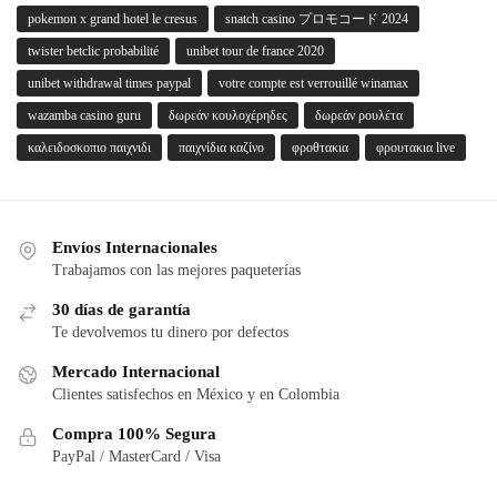
pokemon x grand hotel le cresus
snatch casino プロモコード 2024
twister betclic probabilité
unibet tour de france 2020
unibet withdrawal times paypal
votre compte est verrouillé winamax
wazamba casino guru
δωρεάν κουλοχέρηδες
δωρεάν ρουλέτα
καλειδοσκοπιο παιχνιδι
παιχνίδια καζίνο
φροθτακια
φρουτακια live
Envíos Internacionales
Trabajamos con las mejores paqueterías
30 días de garantía
Te devolvemos tu dinero por defectos
Mercado Internacional
Clientes satisfechos en México y en Colombia
Compra 100% Segura
PayPal / MasterCard / Visa