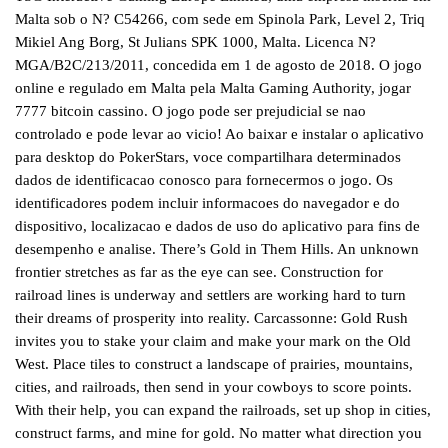
Malta sob o N? C54266, com sede em Spinola Park, Level 2, Triq
Mikiel Ang Borg, St Julians SPK 1000, Malta. Licenca N?
MGA/B2C/213/2011, concedida em 1 de agosto de 2018. O jogo
online e regulado em Malta pela Malta Gaming Authority, jogar
7777 bitcoin cassino. O jogo pode ser prejudicial se nao
controlado e pode levar ao vicio! Ao baixar e instalar o aplicativo
para desktop do PokerStars, voce compartilhara determinados
dados de identificacao conosco para fornecermos o jogo. Os
identificadores podem incluir informacoes do navegador e do
dispositivo, localizacao e dados de uso do aplicativo para fins de
desempenho e analise. There’s Gold in Them Hills. An unknown
frontier stretches as far as the eye can see. Construction for
railroad lines is underway and settlers are working hard to turn
their dreams of prosperity into reality. Carcassonne: Gold Rush
invites you to stake your claim and make your mark on the Old
West. Place tiles to construct a landscape of prairies, mountains,
cities, and railroads, then send in your cowboys to score points.
With their help, you can expand the railroads, set up shop in cities,
construct farms, and mine for gold. No matter what direction you