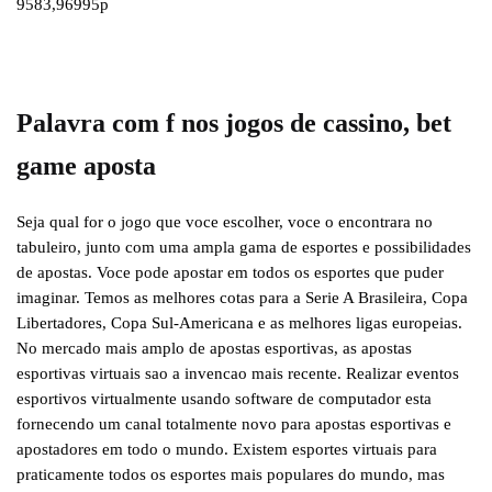
9583,96995p
Palavra com f nos jogos de cassino, bet
game aposta
Seja qual for o jogo que voce escolher, voce o encontrara no
tabuleiro, junto com uma ampla gama de esportes e possibilidades
de apostas. Voce pode apostar em todos os esportes que puder
imaginar. Temos as melhores cotas para a Serie A Brasileira, Copa
Libertadores, Copa Sul-Americana e as melhores ligas europeias.
No mercado mais amplo de apostas esportivas, as apostas
esportivas virtuais sao a invencao mais recente. Realizar eventos
esportivos virtualmente usando software de computador esta
fornecendo um canal totalmente novo para apostas esportivas e
apostadores em todo o mundo. Existem esportes virtuais para
praticamente todos os esportes mais populares do mundo, mas