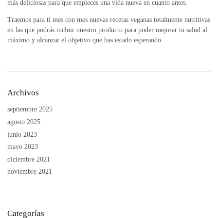
más deliciosas para que empieces una vida nueva en cuanto antes.
Traemos para ti mes con mes nuevas recetas veganas totalmente nutritivas
en las que podrás incluir nuestro producto para poder mejorar tu salud al
máximo y alcanzar el objetivo que has estado esperando
Archivos
septiembre 2025
agosto 2025
junio 2023
mayo 2023
diciembre 2021
noviembre 2021
Categorías