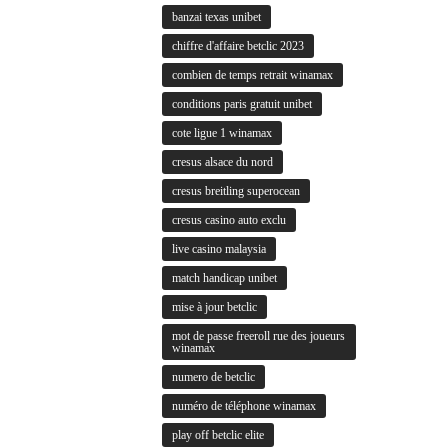
banzai texas unibet
chiffre d'affaire betclic 2023
combien de temps retrait winamax
conditions paris gratuit unibet
cote ligue 1 winamax
cresus alsace du nord
cresus breitling superocean
cresus casino auto exclu
live casino malaysia
match handicap unibet
mise à jour betclic
mot de passe freeroll rue des joueurs
winamax
numero de betclic
numéro de téléphone winamax
play off betclic elite