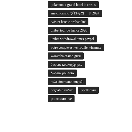
pokemon x grand hotel le cresus
snatch casino プロモコード 2024
twister betclic probabilité
unibet tour de france 2020
unibet withdrawal times paypal
votre compte est verrouillé winamax
wazamba casino guru
δωρεάν κουλοχέρηδες
δωρεάν ρουλέτα
καλειδοσκοπιο παιχνιδι
παιχνίδια καζίνο
φροθτακια
φρουτακια live