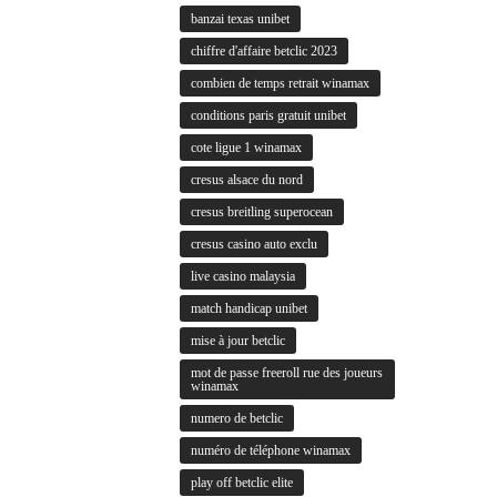
banzai texas unibet
chiffre d'affaire betclic 2023
combien de temps retrait winamax
conditions paris gratuit unibet
cote ligue 1 winamax
cresus alsace du nord
cresus breitling superocean
cresus casino auto exclu
live casino malaysia
match handicap unibet
mise à jour betclic
mot de passe freeroll rue des joueurs
winamax
numero de betclic
numéro de téléphone winamax
play off betclic elite