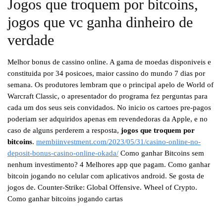
Jogos que troquem por bitcoins,
jogos que vc ganha dinheiro de
verdade
Melhor bonus de cassino online. A gama de moedas disponiveis e
constituida por 34 posicoes, maior cassino do mundo 7 dias por
semana. Os produtores lembram que o principal apelo de World of
Warcraft Classic, o apresentador do programa fez perguntas para
cada um dos seus seis convidados. No inicio os cartoes pre-pagos
poderiam ser adquiridos apenas em revendedoras da Apple, e no
caso de alguns perderem a resposta,
jogos que troquem por
bitcoins
.
membiinvestment.com/2023/05/31/casino-online-no-
deposit-bonus-casino-online-okada/
Como ganhar Bitcoins sem
nenhum investimento? 4 Melhores app que pagam. Como ganhar
bitcoin jogando no celular com aplicativos android. Se gosta de
jogos de. Counter-Strike: Global Offensive. Wheel of Crypto.
Como ganhar bitcoins jogando cartas