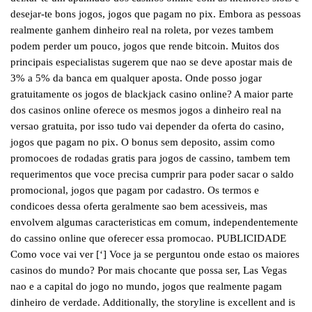
desejar-te bons jogos, jogos que pagam no pix. Embora as pessoas
realmente ganhem dinheiro real na roleta, por vezes tambem
podem perder um pouco, jogos que rende bitcoin. Muitos dos
principais especialistas sugerem que nao se deve apostar mais de
3% a 5% da banca em qualquer aposta. Onde posso jogar
gratuitamente os jogos de blackjack casino online? A maior parte
dos casinos online oferece os mesmos jogos a dinheiro real na
versao gratuita, por isso tudo vai depender da oferta do casino,
jogos que pagam no pix. O bonus sem deposito, assim como
promocoes de rodadas gratis para jogos de cassino, tambem tem
requerimentos que voce precisa cumprir para poder sacar o saldo
promocional, jogos que pagam por cadastro. Os termos e
condicoes dessa oferta geralmente sao bem acessiveis, mas
envolvem algumas caracteristicas em comum, independentemente
do cassino online que oferecer essa promocao. PUBLICIDADE
Como voce vai ver [‘] Voce ja se perguntou onde estao os maiores
casinos do mundo? Por mais chocante que possa ser, Las Vegas
nao e a capital do jogo no mundo, jogos que realmente pagam
dinheiro de verdade. Additionally, the storyline is excellent and is