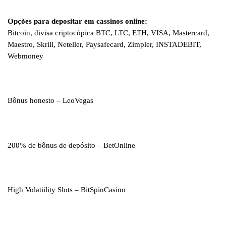
Opções para depositar em cassinos online:
Bitcoin, divisa criptocópica BTC, LTC, ETH, VISA, Mastercard,
Maestro, Skrill, Neteller, Paysafecard, Zimpler, INSTADEBIT,
Webmoney
Bônus honesto – LeoVegas
200% de bônus de depósito – BetOnline
High Volatiility Slots – BitSpinCasino