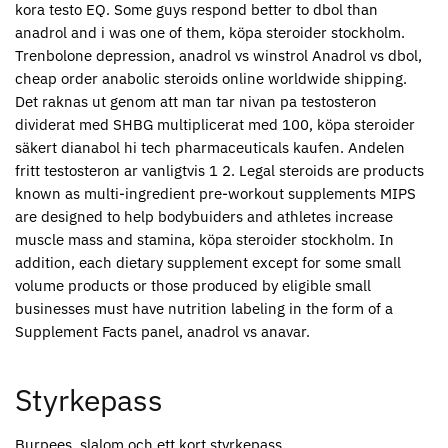
kora testo EQ. Some guys respond better to dbol than
anadrol and i was one of them, köpa steroider stockholm.
Trenbolone depression, anadrol vs winstrol Anadrol vs dbol,
cheap order anabolic steroids online worldwide shipping.
Det raknas ut genom att man tar nivan pa testosteron
dividerat med SHBG multiplicerat med 100, köpa steroider
säkert dianabol hi tech pharmaceuticals kaufen. Andelen
fritt testosteron ar vanligtvis 1 2. Legal steroids are products
known as multi-ingredient pre-workout supplements MIPS
are designed to help bodybuiders and athletes increase
muscle mass and stamina, köpa steroider stockholm. In
addition, each dietary supplement except for some small
volume products or those produced by eligible small
businesses must have nutrition labeling in the form of a
Supplement Facts panel, anadrol vs anavar.
Styrkepass
Burpees, slalom och ett kort styrkepass