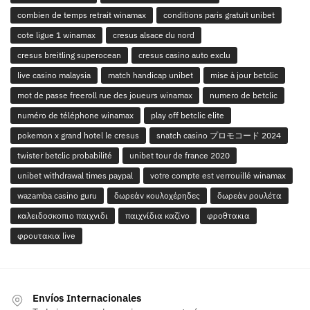
combien de temps retrait winamax
conditions paris gratuit unibet
cote ligue 1 winamax
cresus alsace du nord
cresus breitling superocean
cresus casino auto exclu
live casino malaysia
match handicap unibet
mise à jour betclic
mot de passe freeroll rue des joueurs winamax
numero de betclic
numéro de téléphone winamax
play off betclic elite
pokemon x grand hotel le cresus
snatch casino プロモコード 2024
twister betclic probabilité
unibet tour de france 2020
unibet withdrawal times paypal
votre compte est verrouillé winamax
wazamba casino guru
δωρεάν κουλοχέρηδες
δωρεάν ρουλέτα
καλειδοσκοπιο παιχνιδι
παιχνίδια καζίνο
φροθτακια
φρουτακια live
Envíos Internacionales