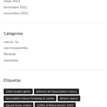
mayo 2023
diciembre 2021
noviembre 2021
Categorías
casino, 1x
casinowazamba
Recetas
wazamba
Etiquetas
1xbet aviator game
adresse de l'association cresus
association cresus fontenay le comte
athens casino
banzai texas unibet
chiffre d'affaire betclic 2023